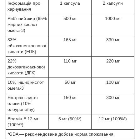
Інформація про
1 капсула
2 капсули
харчування
Риб'ячий жир (65%
500 мг
1000 мг
жирних кислот
омега-3)
33%
165 мг
330 мг
ейкозапентаєнової
кислоти (ЕПК)
22%
110 мг
220 мг
докозагексаєнової
кислоти (ДГК)
10% інших кислот
50 мг
100 мг
омега-3
Екстракт листя
150 мг
300 мг
оливи (10%
олеуропеїну)
Вітамін E 12 мг
6 мг (50%*)
12 мг (100%*)
(100%*)
*GDA — рекомендована добова норма споживання.