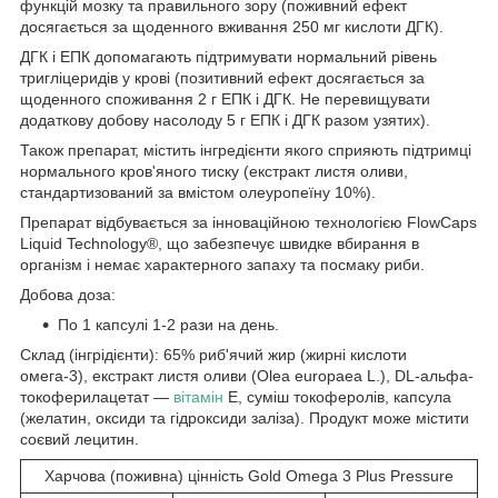
функцій мозку та правильного зору (поживний ефект
досягається за щоденного вживання 250 мг кислоти ДГК).
ДГК і ЕПК допомагають підтримувати нормальний рівень
тригліцеридів у крові (позитивний ефект досягається за
щоденного споживання 2 г ЕПК і ДГК. Не перевищувати
додаткову добову насолоду 5 г ЕПК і ДГК разом узятих).
Також препарат, містить інгредієнти якого сприяють підтримці
нормального кров'яного тиску (екстракт листя оливи,
стандартизований за вмістом олеуропеїну 10%).
Препарат відбувається за інноваційною технологією FlowCaps
Liquid Technology®, що забезпечує швидке вбирання в
організм і немає характерного запаху та посмаку риби.
Добова доза:
По 1 капсулі 1-2 рази на день.
Склад (інгрідієнти): 65% риб'ячий жир (жирні кислоти
омега-3), екстракт листя оливи (Olea europaea L.), DL-альфа-
токоферилацетат —
вітамін
Е, суміш токоферолів, капсула
(желатин, оксиди та гідроксиди заліза). Продукт може містити
соєвий лецитин.
Харчова (поживна) цінність Gold Omega 3 Plus Pressure