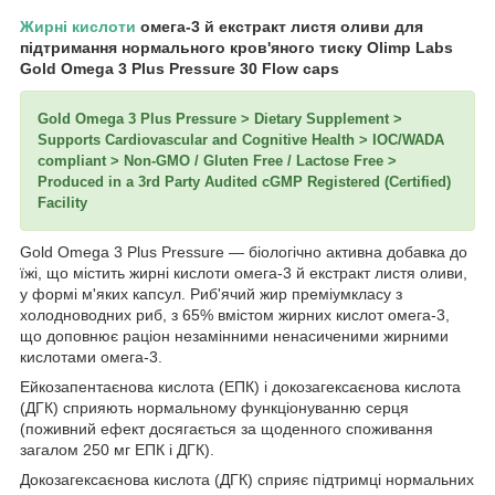
Жирні кислоти
омега-3 й екстракт листя оливи для
підтримання нормального кров'яного тиску Olimp Labs
Gold Omega 3 Plus Pressure 30 Flow caps
Gold Omega 3 Plus Pressure > Dietary Supplement >
Supports Cardiovascular and Cognitive Health > IOC/WADA
compliant > Non-GMO / Gluten Free / Lactose Free >
Produced in a 3rd Party Audited cGMP Registered (Certified)
Facility
Gold Omega 3 Plus Pressure — біологічно активна добавка до
їжі, що містить жирні кислоти омега-3 й екстракт листя оливи,
у формі м'яких капсул. Риб'ячий жир преміумкласу з
холодноводних риб, з 65% вмістом жирних кислот омега-3,
що доповнює раціон незамінними ненасиченими жирними
кислотами омега-3.
Ейкозапентаєнова кислота (ЕПК) і докозагексаєнова кислота
(ДГК) сприяють нормальному функціонуванню серця
(поживний ефект досягається за щоденного споживання
загалом 250 мг ЕПК і ДГК).
Докозагексаєнова кислота (ДГК) сприяє підтримці нормальних