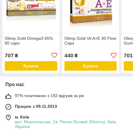
Olimp Gold Omega3 65%
Olimp Gold Vit A+E 30 Flow
Olim
60 caps
Caps
Gum
707
440
701
₴
₴
Купити
Купити
Про нас
97% позитивних з 192 відгуків за рік
Працює з 09.11.2013
м. Київ
вул. Миропільська, 2а. Ринок Лісовий (Юність), Київ,
Україна