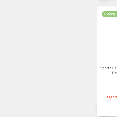
Омега-
Sports Re
Fis
Під з