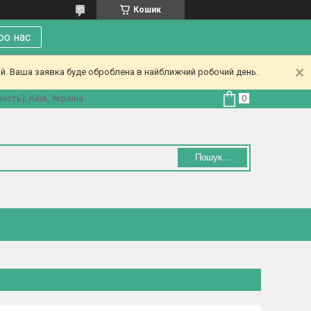
Кошик
ро нас
ий. Ваша заявка буде оброблена в найближчий робочий день.
ість), Київ, Україна
Пошук...