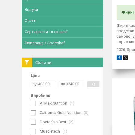
Відгуки
Жирні 
Статті
Жирні кис
представл
Сертифікати та ліцензії
самопочут
корисних 
Співпраця з Sportshef
2026, Spo
Фільтри
Ціна
Виробник
AllMax Nutrition
1
California Gold Nutrition
3
Doctor's s Best
2
Muscletech
1