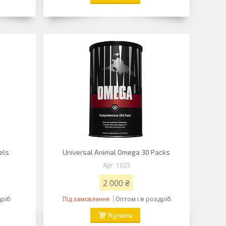
els
Universal Animal Omega 30 Packs
1023
2 000 ₴
дріб
Оптом і в роздріб
Під замовлення
Купити