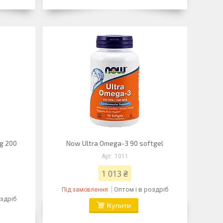
g 200
Now Ultra Omega-3 90 softgel
1011
1 013 ₴
Оптом і в роздріб
Під замовлення
оздріб
Купити