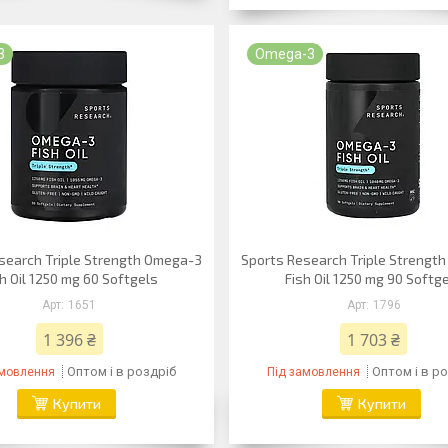
3
Omega-3
search Triple Strength Omega-3
Sports Research Triple Strengt
h Oil 1250 mg 60 Softgels
Fish Oil 1250 mg 90 Softg
1651
1796
1 396 ₴
1 703 ₴
Оптом і в роздріб
Оптом і в р
амовлення
Під замовлення
Купити
Купити