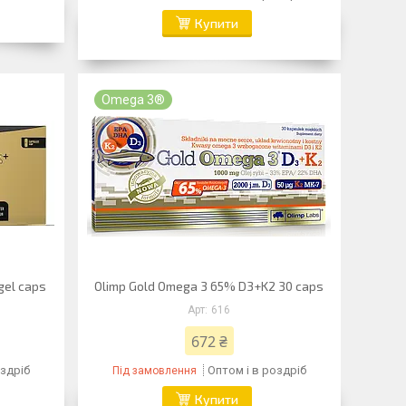
Купити
Omega 3®
gel caps
Olimp Gold Omega 3 65% D3+K2 30 caps
616
672 ₴
оздріб
Оптом і в роздріб
Під замовлення
Купити