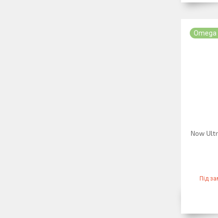
Omega 
Now Ultr
Під з