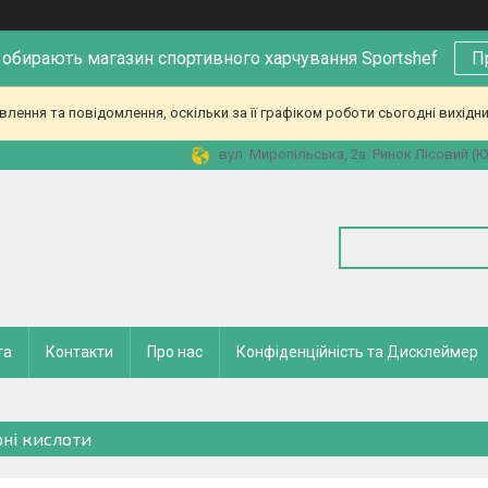
 обирають магазин спортивного харчування Sportshef
П
ення та повідомлення, оскільки за її графіком роботи сьогодні вихідн
вул. Миропільська, 2а. Ринок Лісовий (Юн
та
Контакти
Про нас
Конфіденційність та Дисклеймер
ні кислоти