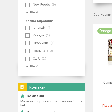
Now Foods
9
Ще 9
Країна виробник
Ірландія
1
Omega
Канада
1
Німеччина
1
Польща
10
США
27
Ще 2
Olim
Контакти
Магазин спортивного харчування Sports
hef
Під з