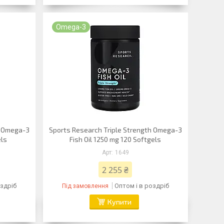
Omega-3
h Omega-3
Sports Research Triple Strength Omega-3
els
Fish Oil 1250 mg 120 Softgels
1649
2 255 ₴
оздріб
Оптом і в роздріб
Під замовлення
Купити