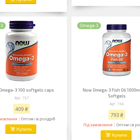
-3
Omega-3
Omega-3 100 softgels caps
Now Omega-3 Fish Oil 1000m
Softgels
767
766
409 ₴
793 ₴
Оптом і в роздріб
амовлення
Оптом і в р
Під замовлення
Купити
Купити