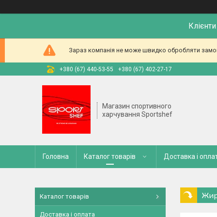
Клієнти
Зараз компанія не може швидко обробляти замовл
+380 (67) 440-53-55
+380 (67) 402-27-17
Магазин спортивного
харчування Sportshef
Головна
Каталог товарів
Доставка і опла
Жир
Каталог товарів
Доставка і оплата