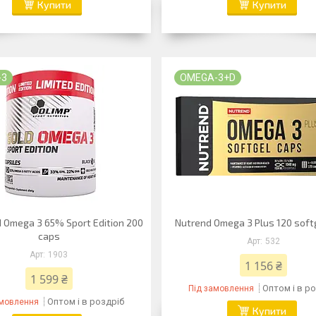
Купити
Купити
-3
OMEGA-3+D
d Omega 3 65% Sport Edition 200
Nutrend Omega 3 Plus 120 soft
caps
532
1903
1 156 ₴
1 599 ₴
Оптом і в р
Під замовлення
Оптом і в роздріб
амовлення
Купити