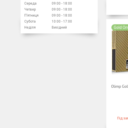
Середа
09:00
18:00
Четвер
09:00
18:00
Пʼятниця
09:00
18:00
Субота
10:00
17:00
Gold O
Неділя
Вихідний
Olimp Go
Під з