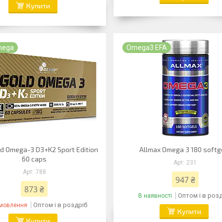
Купити
mega
Omega3 EFA
ld Omega-3 D3+K2 Sport Edition
Allmax Omega 3 180 softg
60 caps
231
788
947 ₴
873 ₴
Оптом і в роз
В наявності
Оптом і в роздріб
амовлення
Купити
Купити