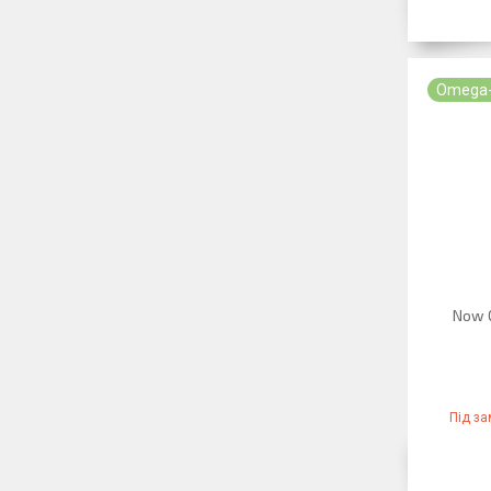
Omega
Now 
Під з