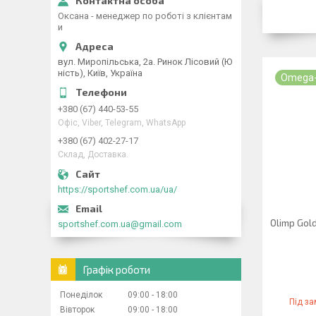
Оксана - менеджер по роботі з клієнтам
и
вул. Миропільська, 2а. Ринок Лісовий (Ю
ність), Київ, Україна
Omega
+380 (67) 440-53-55
Офіс, Viber, Telegram, WhatsApp
+380 (67) 402-27-17
Склад, Доставка.
https://sportshef.com.ua/ua/
Olimp Gol
sportshef.com.ua@gmail.com
Графік роботи
Понеділок
09:00
18:00
Під з
Вівторок
09:00
18:00