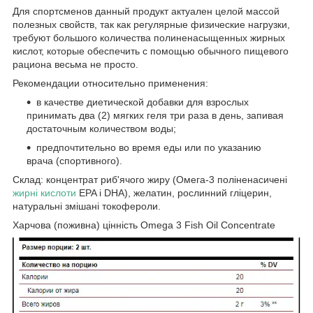
Для спортсменов данный продукт актуален целой массой
полезных свойств, так как регулярные физические нагрузки,
требуют большого количества полиненасыщенных жирных
кислот, которые обеспечить с помощью обычного пищевого
рациона весьма не просто.
Рекомендации относительно применения:
в качестве диетической добавки для взрослых
принимать два (2) мягких геля три раза в день, запивая
достаточным количеством воды;
предпочтительно во время еды или по указанию
врача (спортивного).
Склад: концентрат риб'ячого жиру (Омега-3 поліненасичені
жирні кислоти
EPA і DHA), желатин, рослинний гліцерин,
натуральні змішані токофероли.
Харчова (поживна) цінність Omega 3 Fish Oil Concentrate