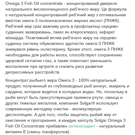
Omega 3 Fish Oil concentrate - концентрований джерело
натурального високоочищеного риб'ячого жиру. Ця формула
є натуральний концентрований риб'ячий жир з оптимальним
вмістом омега-3 поліненасичених жирних кислот (ПНЖК).
Риб'ячий жир грає важливу роль в профілактиці серцево-
судинних захворювань, таких як атеросклероз, інфаркт
міокарда. Позитивний вплив риб'ячого жиру на серцево-
судинну систему обумовлено здатністю омега-3 ПНЖК
знижувати рівень холестерину. Кроме этого, омега-3 ПНЖК
необходимы для работы мозга, способствуют сохранению
здоровой сетчатки глаз, а также помогают уменьшить
воспаление при артрите и снизить риск развития
депрессивных расстройств.
Концентрат рыбьего жира Омега 3 - 100% натуральный
продукт, полученный из глубоководных рыб анчоус, макрель и
сардина, которые водятся в холодных водах. Но, поскольку в
рыбе могут быть присутствующие примеси ртути, свинца и
других тяжелых металлов, компания Solgar® использует
современную методику очистки - молекулярную
дистилляцию. А для того, чтобы защитить рыбий жир от
окисления и прогоркания, в каждую капсулу Solgar Omega 3
Fish Oil Concentrate прибавлен
антиоксидант
- натуральный
витамин Е (смесь токоферолов).