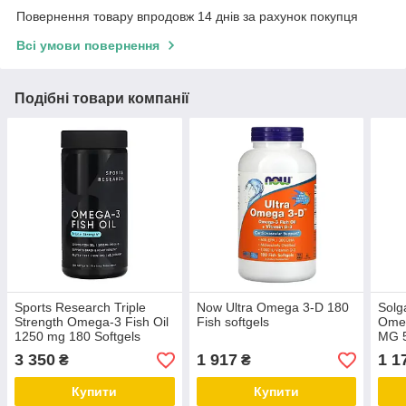
Повернення товару впродовж 14 днів за рахунок покупця
Всі умови повернення
Подібні товари компанії
Sports Research Triple
Now Ultra Omega 3-D 180
Solg
Strength Omega-3 Fish Oil
Fish softgels
Omeg
1250 mg 180 Softgels
MG 5
3 350
1 917
1 1
₴
₴
Купити
Купити