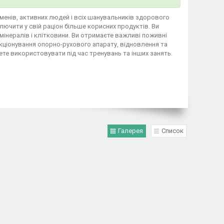
сменів, активних людей і всіх шанувальників здорового
лючити у свій раціон більше корисних продуктів. Ви
 мінералів і клітковини. Ви отримаєте важливі поживні
ункціонування опорно-рухового апарату, відновлення та
дете використовувати під час тренувань та інших занять.
Галерея
Список