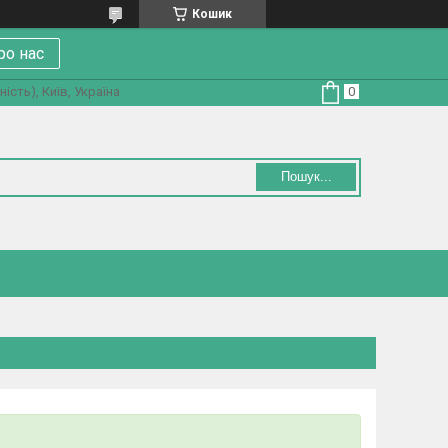
Кошик
ро нас
ість), Київ, Україна
Пошук...