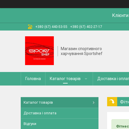
Клієнти
+380 (67) 440-53-55
+380 (67) 402-27-17
Магазин спортивного
харчування Sportshef
Головна
Каталог товарів
Доставка і опла
Фіт
Каталог товарів
Доставка і оплата
Відгуки
Фітнес