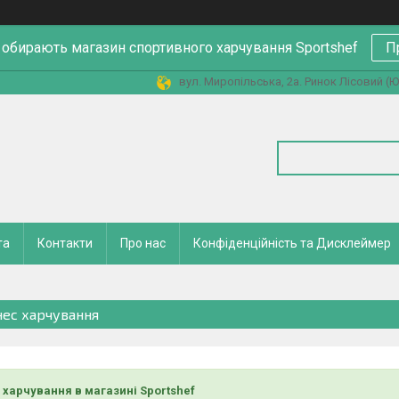
 обирають магазин спортивного харчування Sportshef
П
вул. Миропільська, 2а. Ринок Лісовий (Юн
та
Контакти
Про нас
Конфіденційність та Дисклеймер
нес харчування
 харчування в магазині Sportshef