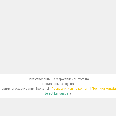
Сайт створений на маркетплейсі
Prom.ua
Продавець на Bigl.ua
Магазин спортивного харчування Sportshef |
Поскаржитися на контент
|
Політика конфід
Select Language
▼