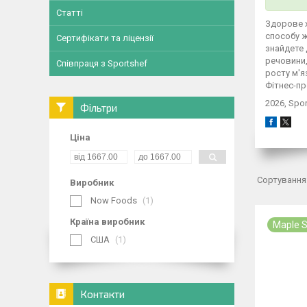
Статті
Здорове х
способу ж
Сертифікати та ліцензії
знайдете 
речовини,
Співпраця з Sportshef
росту м'я
Фітнес-пр
2026, Spo
Фільтри
Ціна
Виробник
Now Foods
1
Країна виробник
Maple 
США
1
Контакти