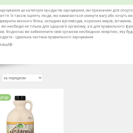
арчування це категорія продуктів харчування, які призначені для спорт
иття. Їх також оцінять люди, які намагаються скинути вагу або хочуть вк
джерела якісного білка, складних вуглеводів, корисних жирів, вітамінів,
 які необхідні не тільки для здоров'я організму, а й для правильного ф
зів. Водночас ви забезпечите свій організм необхідною енергією, яку бу
одукти - ідеальна частина правильного харчування.
rtshef®
Syrup