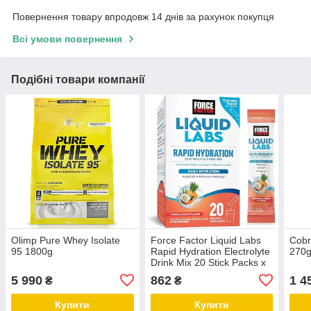
Повернення товару впродовж 14 днів за рахунок покупця
Всі умови повернення
Подібні товари компанії
Olimp Pure Whey Isolate
Force Factor Liquid Labs
Cobr
95 1800g
Rapid Hydration Electrolyte
270
Drink Mix 20 Stick Packs х
7 g
5 990
862
1 4
₴
₴
Купити
Купити