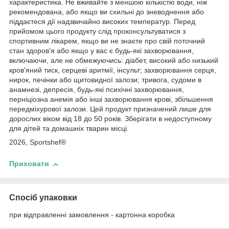
характеристика. Не вживайте з меншою кількістю води, ніж
рекомендована, або якщо ви схильні до зневоднення або
піддаєтеся дії надзвичайно високих температур. Перед
прийомом цього продукту слід проконсультуватися з
спортивним лікарем, якщо ви не знаєте про свій поточний
стан здоров'я або якщо у вас є будь-які захворювання,
включаючи, але не обмежуючись: діабет, високий або низький
кров'яний тиск, серцеві аритмії, інсульт; захворювання серця,
нирок, печінки або щитовидної залози; тривога, судоми в
анамнезі, депресія, будь-які психічні захворювання,
перніціозна анемія або інші захворювання крові, збільшення
передміхурової залози. Цей продукт призначений лише для
дорослих віком від 18 до 50 років. Зберігати в недоступному
для дітей та домашніх тварин місці.
2026, Sportshef®
Приховати
Спосіб упаковки
при відправленні замовлення - картонна коробка