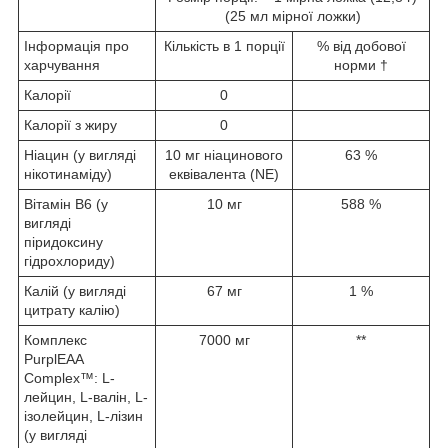
(25 мл мірної ложки)
Інформація про
Кількість в 1 порції
% від добової
харчування
норми †
Калорії
0
Калорії з жиру
0
Ніацин (у вигляді
10 мг ніацинового
63 %
нікотинаміду)
еквівалента (NE)
Вітамін B6 (у
10 мг
588 %
вигляді
піридоксину
гідрохлориду)
Калій (у вигляді
67 мг
1 %
цитрату калію)
Комплекс
7000 мг
**
PurplEAA
Complex™: L-
лейцин, L-валін, L-
ізолейцин, L-лізин
(у вигляді