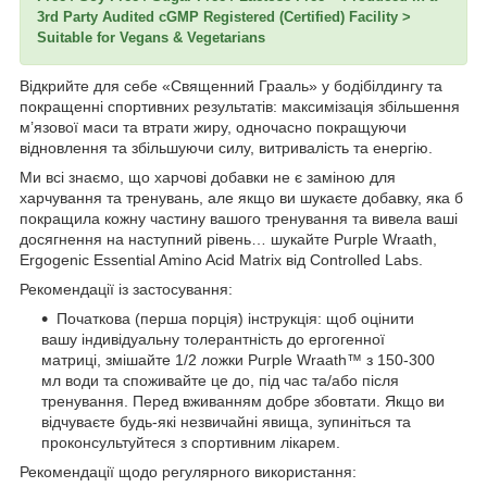
3rd Party Audited cGMP Registered (Certified) Facility >
Suitable for Vegans & Vegetarians
Відкрийте для себе «Священний Грааль» у бодібілдингу та
покращенні спортивних результатів: максимізація збільшення
м’язової маси та втрати жиру, одночасно покращуючи
відновлення та збільшуючи силу, витривалість та енергію.
Ми всі знаємо, що харчові добавки не є заміною для
харчування та тренувань, але якщо ви шукаєте добавку, яка б
покращила кожну частину вашого тренування та вивела ваші
досягнення на наступний рівень… шукайте Purple Wraath,
Ergogenic Essential Amino Acid Matrix від Controlled Labs.
Рекомендації із застосування:
Початкова (перша порція) інструкція: щоб оцінити
вашу індивідуальну толерантність до ергогенної
матриці, змішайте 1/2 ложки Purple Wraath™ з 150-300
мл води та споживайте це до, під час та/або після
тренування. Перед вживанням добре збовтати. Якщо ви
відчуваєте будь-які незвичайні явища, зупиніться та
проконсультуйтеся з спортивним лікарем.
Рекомендації щодо регулярного використання: