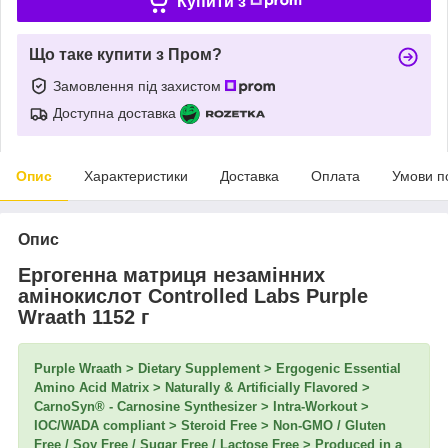
Купити з
Що таке купити з Пром?
Замовлення під захистом
Доступна доставка
Опис
Характеристики
Доставка
Оплата
Умови п
Опис
Ергогенна матриця незамінних
амінокислот Controlled Labs Purple
Wraath 1152 г
Purple Wraath > Dietary Supplement > Ergogenic Essential
Amino Acid Matrix > Naturally & Artificially Flavored >
CarnoSyn® - Carnosine Synthesizer > Intra-Workout >
IOC/WADA compliant > Steroid Free > Non-GMO / Gluten
Free / Soy Free / Sugar Free / Lactose Free > Produced in a