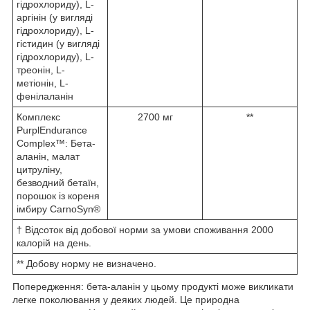
гідрохлориду), L-
аргінін (у вигляді
гідрохлориду), L-
гістидин (у вигляді
гідрохлориду), L-
треонін, L-
метіонін, L-
фенілаланін
Комплекс
2700 мг
**
PurplEndurance
Complex™: Бета-
аланін, малат
цитруліну,
безводний бетаїн,
порошок із кореня
імбиру CarnoSyn®
† Відсоток від добової норми за умови споживання 2000
калорій на день.
** Добову норму не визначено.
Попередження: бета-аланін у цьому продукті може викликати
легке поколювання у деяких людей. Це природна