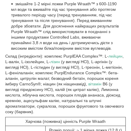
змішайте 1-2 мірні ложки Purple Wraath™ з 600-1190
мл води та вживайте під час тренування або протягом
тривалого періоду часу (перед тренуванням, під час
тренування та після тренування). Перед вживанням
добре збовтати. Для досягнення найкращих результатів
Purple Wraath™ слід використовувати в поєднанні з
іншими продуктами Controlled Labs, вживаючи
принаймні 3,8 л води на день і дотримуючись дієти з
високим вмістом білка/помірним вмістом вуглеводів.
Склад (інгредієнти): комплекс PurplEAA Complex™: L-
лейцин
,
L-валін, L-ізолейцин, L-
лізин
(у вигляді HCl), L-аргінін (у
вигляді HCl), L-гістидин (у вигляді HCI), L-треонін, L-метіонін,
L-фенілаланін; комплекс PurplEndurance Complex™: бета-
аланін, цитрулін малат, безводний бетаїн, порошок кореня
імбиру CarnoSyn®; ніацин (як ніацинамід),
вітамін
B6 (у
вигляді піридоксину HCI), калій (як цитрат калію), Лимонна
кислота, яблучна кислота, порошок плодів ананаса, діоксид
кремнію, ацесульфам калію, натуральні та штучні
ароматизатори, сукралоза, порошок фруктового та овочевого
соку (барвник).
Харчова (поживна) цінність Purple Wraath
Розмір порції: ~ 1 мірна ложка (12,8 г)