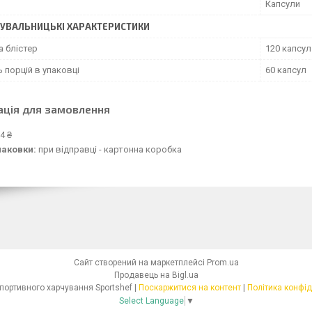
Капсули
УВАЛЬНИЦЬКІ ХАРАКТЕРИСТИКИ
а блістер
120 капсул
ь порцій в упаковці
60 капсул
ація для замовлення
4 ₴
паковки:
при відправці - картонна коробка
Сайт створений на маркетплейсі
Prom.ua
Продавець на Bigl.ua
Магазин спортивного харчування Sportshef |
Поскаржитися на контент
|
Політика конфід
Select Language
▼