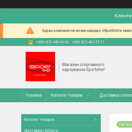
Клієнти
Зараз компанія не може швидко обробляти замовл
+380 (67) 440-53-55
+380 (67) 402-27-17
Магазин спортивного
харчування Sportshef
Головна
Каталог товарів
Доставка і опла
Каталог товарів
Fat bu
Доставка і оплата