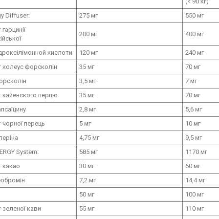
(< 90 кг)
y Diffuser:
275 мг
550 мг
 гарцинії
200 мг
400 мг
ійської
гідроксілімонной кислоти
120 мг
240 мг
т колеус форсколін
35 мг
70 мг
форсколін
3,5 мг
7 мг
т кайенского перцю
35 мг
70 мг
апсаїцину
2,8 мг
5,6 мг
 чорної перець
5 мг
10 мг
іперіна
4,75 мг
9,5 мг
ERGY System:
585 мг
1170 мг
 какао
30 мг
60 мг
теобромін
7,2 мг
14,4 мг
50 мг
100 мг
 зеленої кави
55 мг
110 мг