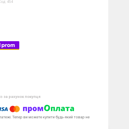
Код:
454
ів
за рахунок покупця
латежі. Тепер ви можете купити будь-який товар не