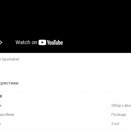
m Sportshef
еристики
І
к
Olimp Labs
виробник
Польща
ь
2 шт.