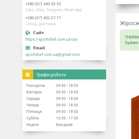
+380 (67) 440-53-55
Офіс, Viber, Telegram, WhatsApp
+380 (67) 402-27-17
Жіросж
Склад, Доставка.
THERMO 
https://sportshef.com.ua/ua/
System 
sportshef.com.ua@gmail.com
Графік роботи
Понеділок
09:00
18:00
Вівторок
09:00
18:00
Середа
09:00
18:00
Четвер
09:00
18:00
Пʼятниця
09:00
18:00
Субота
10:00
17:00
Неділя
Вихідний