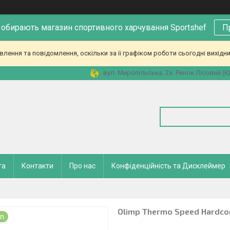
 обирають магазин спортивного харчування Sportshef
П
ення та повідомлення, оскільки за її графіком роботи сьогодні вихідн
вул. Миропільська, 2а. Ринок Лісовий (Юн
та
Контакти
Про нас
Конфіденційність та Дисклеймер
Olimp Thermo Speed Hardco
rn