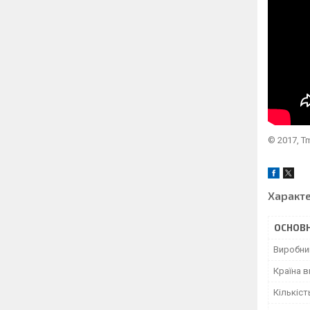
© 2017, T
Характ
ОСНОВН
Виробни
Країна 
Кількіст