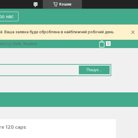
Кошик
ро нас
ий. Ваша заявка буде оброблена в найближчий робочий день.
ість), Київ, Україна
Пошук...
re 120 caps