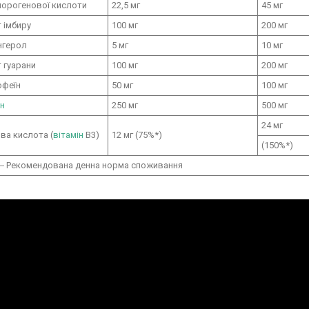
хлорогенової кислоти
22,5 мг
45 мг
 імбиру
100 мг
200 мг
інгерол
5 мг
10 мг
 гуарани
100 мг
200 мг
офеїн
50 мг
100 мг
н
250 мг
500 мг
24 мг
ва кислота (
вітамін
B3)
12 мг (75%*)
(150%*)
― Рекомендована денна норма споживання