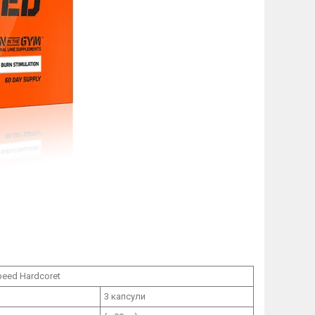
peed Hardcoret
3 капсули