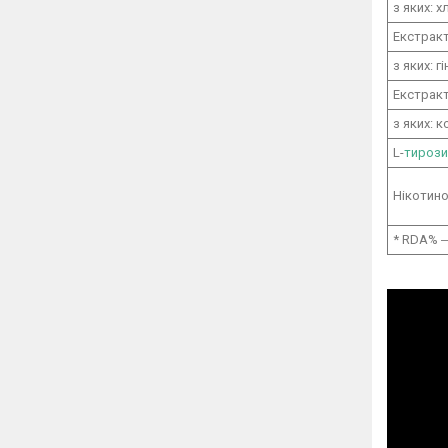
з яких: 
Екстракт
з яких: г
Екстракт
з яких: к
L-
тирози
Нікотино
* RDA% 