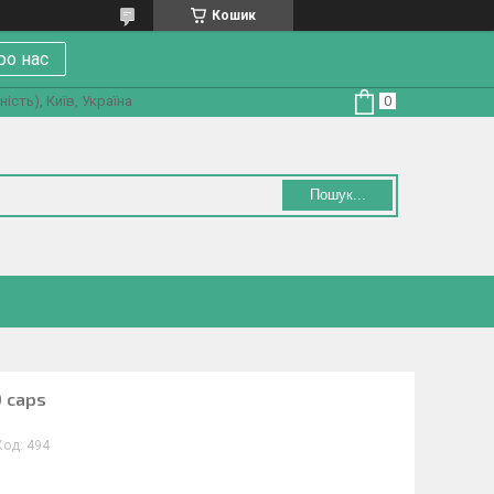
Кошик
ро нас
ість), Київ, Україна
Пошук...
0 caps
Код:
494