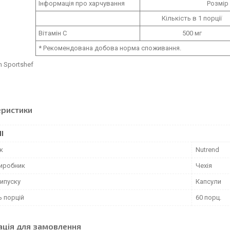
Інформація про харчування
Розмір 
Кількість в 1 порції
Вітамін С
500 мг
* Рекомендована добова норма споживання.
m Sportshef
еристики
І
к
Nutrend
виробник
Чехія
ипуску
Капсули
ь порцій
60 порц.
ація для замовлення