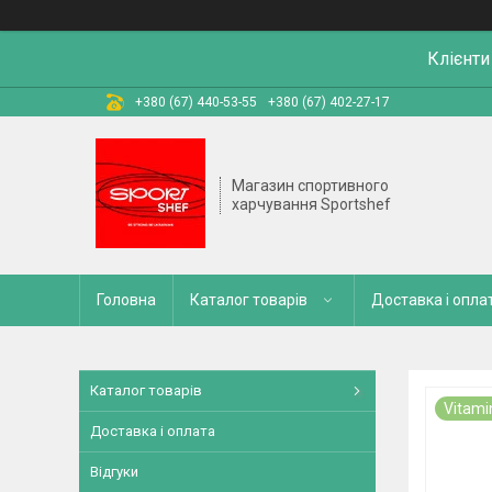
Клієнти
+380 (67) 440-53-55
+380 (67) 402-27-17
Магазин спортивного
харчування Sportshef
Головна
Каталог товарів
Доставка і опла
Каталог товарів
Vitami
Доставка і оплата
Відгуки