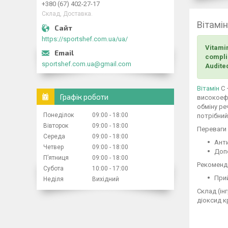
+380 (67) 402-27-17
Склад, Доставка.
Вітамін
https://sportshef.com.ua/ua/
Vitami
complia
sportshef.com.ua@gmail.com
Audite
Вітамін
С 
Графік роботи
високоеф
обміну ре
Понеділок
09:00
18:00
потрібний
Вівторок
09:00
18:00
Переваги 
Середа
09:00
18:00
Ант
Четвер
09:00
18:00
Допо
Пʼятниця
09:00
18:00
Рекоменда
Субота
10:00
17:00
Прий
Неділя
Вихідний
Склад (ін
діоксид 