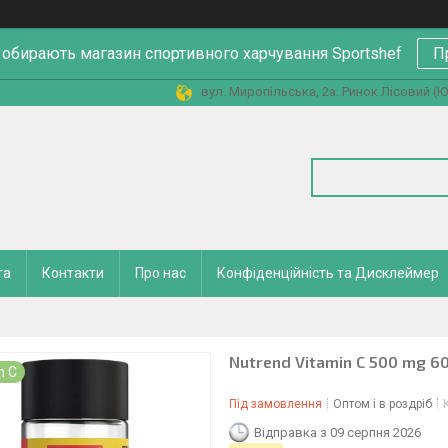
 обирають магазин спортивного харчування Sportshef
П
вул. Миропільська, 2а. Ринок Лісовий (Юн
та
Контакти
Про нас
Конфіденційність та Дисклеймер
Nutrend Vitamin C 500 mg 6
n C
Під замовлення
Оптом і в роздріб
Відправка з 09 серпня 2026