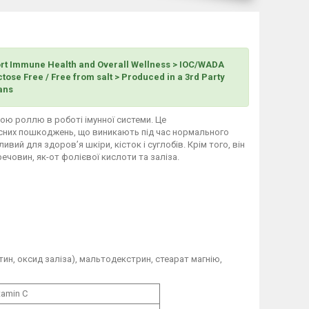
port Immune Health and Overall Wellness > IOC/WADA
tose Free / Free from salt > Produced in a 3rd Party
ians
ю роллю в роботі імунної системи. Це
кисних пошкоджень, що виникають під час нормального
вий для здоров’я шкіри, кісток і суглобів. Крім того, він
ечовин, як-от фолієвої кислоти та заліза.
тин, оксид заліза), мальтодекстрин, стеарат магнію,
tamin C