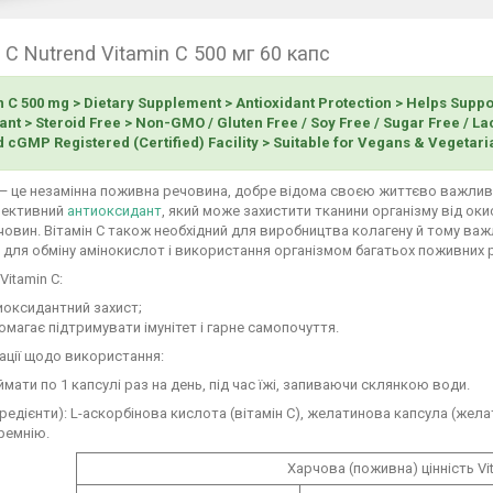
 С Nutrend Vitamin C 500 мг 60 капс
n C 500 mg > Dietary Supplement > Antioxidant Protection > Helps Sup
nt > Steroid Free > Non-GMO / Gluten Free / Soy Free / Sugar Free / Lac
d cGMP Registered (Certified) Facility > Suitable for Vegans & Vegetar
— це незамінна поживна речовина, добре відома своєю життєво важливо
ективний
антиоксидант
, який може захистити тканини організму від о
човин. Вітамін С також необхідний для виробництва колагену й тому важли
 для обміну амінокислот і використання організмом багатьох поживних р
Vitamin C:
иоксидантний захист;
магає підтримувати імунітет і гарне самопочуття.
ції щодо використання:
мати по 1 капсулі раз на день, під час їжі, запиваючи склянкою води.
гредієнти): L-аскорбінова кислота (вітамін С), желатинова капсула (жела
кремнію.
Харчова (поживна) цінність Vi