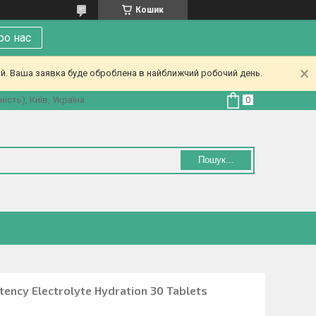
Кошик
ро нас
ий. Ваша заявка буде оброблена в найближчий робочий день.
ість), Київ, Україна
Пошук...
ency Electrolyte Hydration 30 Tablets