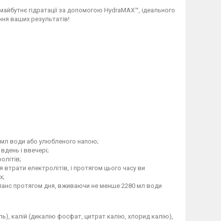
е майбутнє гідратації за допомогою HydraMAX™, ідеального
ння ваших результатів!
0 мл води або улюбленого напою;
вдень і ввечері;
олітів;
 втрати електролітів, і протягом цього часу ви
х;
ланс протягом дня, вживаючи не менше 2280 мл води
ль), калій (дикалію фосфат, цитрат калію, хлорид калію),