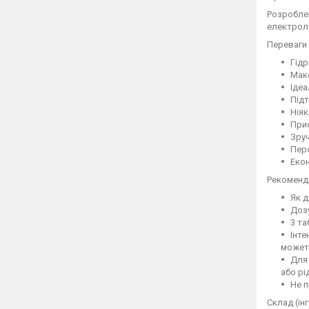
Розроблен
електролі
Переваги 
Гідр
Мак
Ідеа
Підт
Ніяк
При
Зруч
Пер
Екон
Рекоменда
Як д
Дозу
3 та
Інте
можете
Для
або рі
Не п
Склад (ін