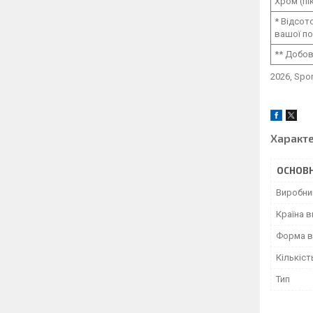
Хром (пі
* Відсот
вашої по
** Добов
2026, Spo
Характ
ОСНОВН
Виробни
Країна 
Форма в
Кількіст
Тип