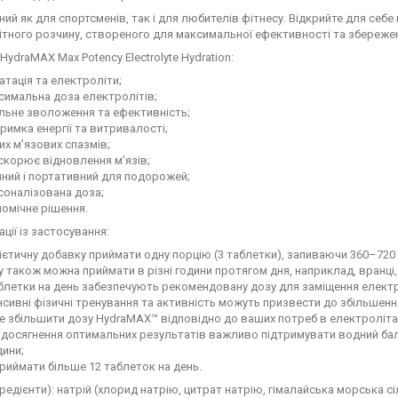
ий як для спортсменів, так і для любителів фітнесу. Відкрийте для себ
тного розчину, створеного для максимальної ефективності та збереже
HydraMAX Max Potency Electrolyte Hydration:
атація та електроліти;
симальна доза електролітів;
льне зволоження та ефективність;
римка енергії та витривалості;
их м’язових спазмів;
скорює відновлення м’язів;
ний і портативний для подорожей;
соналізована доза;
омічне рішення.
ції із застосування:
ієтичну добавку приймати одну порцію (3 таблетки), запиваючи 360–72
 також можна приймати в різні години протягом дня, наприклад, вранці, 
блетки на день забезпечують рекомендовану дозу для заміщення електр
нсивні фізичні тренування та активність можуть призвести до збільшення
 збільшити дозу HydraMAX™ відповідно до ваших потреб в електроліта
 досягнення оптимальних результатів важливо підтримувати водний ба
дини;
риймати більше 12 таблеток на день.
гредієнти): натрій (хлорид натрію, цитрат натрію, гімалайська морська сі