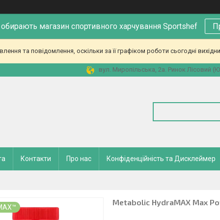
 обирають магазин спортивного харчування Sportshef
П
ення та повідомлення, оскільки за її графіком роботи сьогодні вихідн
вул. Миропільська, 2а. Ринок Лісовий (Юн
та
Контакти
Про нас
Конфіденційність та Дисклеймер
Metabolic HydraMAX Max Pot
MAX™