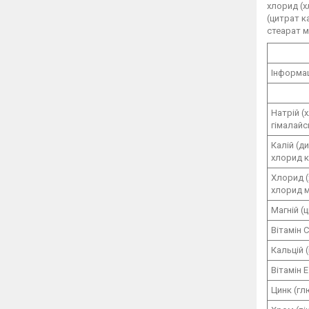
хлорид (х
(цитрат к
стеарат м
Інформац
Натрій (
гімалайс
Калій (д
хлорид к
Хлорид (
хлорид м
Магній (
Вітамін 
Кальцій 
Вітамін 
Цинк (гл