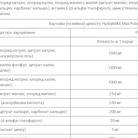
лорид натрію, хлорид калію, хлорид магнію), магній (цитрат магнію, хлор
альцію, карбонат кальцію), вітамін Е (d-альфа-токоферол), цинк (глюкона
агнію.
Харчова (поживна) цінність HydraMAX Max Potenc
ія про харчування
Р
Кількість в 1 порції
хлорид натрію, цитрат натрію,
1500 мг
ька морська сіль)
икалію фосфат, цитрат калію,
1300 мг
алію)
хлорид натрію, хлорид калію,
1000 мг
агнію)
цитрат магнію, хлорид магнію)
254 мг
C (аскорбінова кислота)
250 мг
(цитрат кальцію, карбонат кальцію)
200 мг
Е (d-альфа-токоферол)
20 мг
юконат цинку)
5 мг