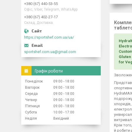
+380 (67) 440-53-55
Офіс, Viber, Telegram, WhatsApp
+380 (67) 402-27-17
Комплек
Склад, Доставка.
таблет
https://sportshef.com.ua/ua/
HydraM
Electr
Custom
sportshef.com.ua@gmail.com
Gluten 
for Ve
Графік роботи
Зволоженн
Понеділок
09:00
18:00
Представ
Вівторок
09:00
18:00
спортивни
HydraMAX™
Середа
09:00
18:00
подорожую
Четвер
09:00
18:00
хлоридів,
Пʼятниця
09:00
18:00
електролі
Субота
10:00
17:00
універсал
Неділя
Вихідний
витривалі
Крім того
й робити 