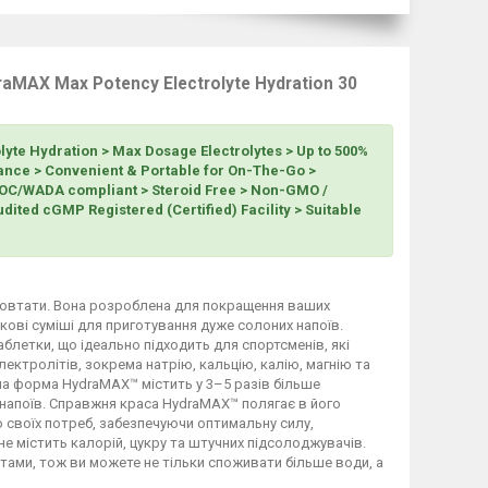
raMAX Max Potency Electrolyte Hydration 30
yte Hydration > Max Dosage Electrolytes > Up to 500%
mance > Convenient & Portable for On-The-Go >
 IOC/WADA compliant > Steroid Free > Non-GMO /
udited cGMP Registered (Certified) Facility > Suitable
ковтати. Вона розроблена для покращення ваших
кові суміші для приготування дуже солоних напоїв.
етки, що ідеально підходить для спортсменів, які
ектролітів, зокрема натрію, кальцію, калію, магнію та
ана форма HydraMAX™ містить у 3–5 разів більше
 напоїв. Справжня краса HydraMAX™ полягає в його
 своїх потреб, забезпечуючи оптимальну силу,
не містить калорій, цукру та штучних підсолоджувачів.
ітами, тож ви можете не тільки споживати більше води, а