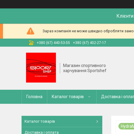
Клієнти
Зараз компанія не може швидко обробляти замовл
+380 (67) 440-53-55
+380 (67) 402-27-17
Магазин спортивного
харчування Sportshef
Головна
Каталог товарів
Доставка і опла
Каталог товарів
Hydra
Доставка і оплата