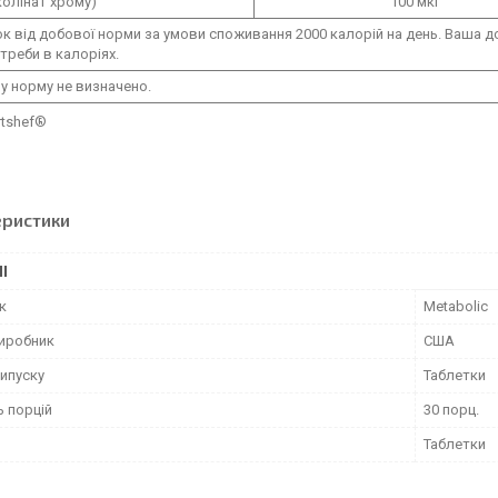
колінат хрому)
100 мкг
ок від добової норми за умови споживання 2000 калорій на день. Ваша
треби в калоріях.
у норму не визначено.
rtshef®
еристики
І
к
Metabolic
виробник
США
ипуску
Таблетки
ь порцій
30 порц.
Таблетки