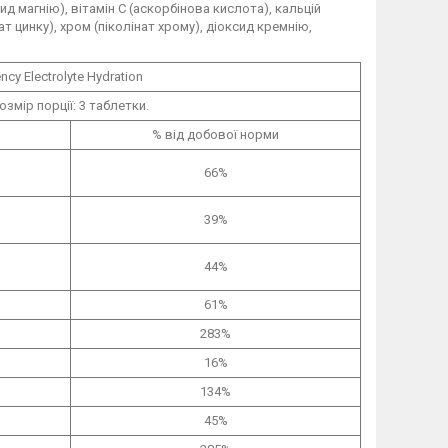
ид магнію), вітамін C (аскорбінова кислота), кальцій
т цинку), хром (піколінат хрому), діоксид кремнію,
y Electrolyte Hydration
озмір порції: 3 таблетки.
% від добової норми
66%
39%
44%
61%
283%
16%
134%
45%