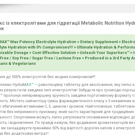
с із електролітами для гідратації Metabolic Nutrition Hyd
ок
AX™ Max Potency Electrolyte Hydration > Dietary Supplement > Electrol
olyte Hydration with 0% Compromises!!! > Ultimate Hydration & Perfor
izable Dosage > Cost-Effective Solution > Unleash Your Superhero™ >
Free / Soy Free / Sugar Free / Lactose Free > Produced in a 3rd Party A
gans & Vegetarians
я до 500% електролітів без жодних компромісів!!!
ляємо HydraM
AX™ —
революційну таблетку для зволоження, яку легко 
х результатів завдяки силі електролітів! Забудьте про громіздкі порош
 пропонує неперевершену зручність завдяки портативному формату табл
ть. Містить найчистішу суміш фармацевтичного класу з 5 незамінних ел
 і збагачений вітамінами C, E, цинком і хромом. Найголовніше: таблетов
тів без неприємного присмаку, який часто характерний для традиційних
ьності. Спортсмени можуть легко регулювати споживання відповідно до
сть і відновлення. По правді кажучи, без додавання ароматизаторів ви 
, ви заощаджуєте принаймні 50% від вартості дорогих напоїв з електрол
це без додаткових витрат!