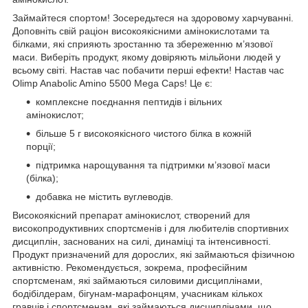
Займайтеся спортом! Зосередьтеся на здоровому харчуванні.
Доповніть свій раціон високоякісними амінокислотами та
білками, які сприяють зростанню та збереженню м’язової
маси. Виберіть продукт, якому довіряють мільйони людей у
всьому світі. Настав час побачити перші ефекти! Настав час
Olimp Anabolic Amino 5500 Mega Caps! Це є:
комплексне поєднання пептидів і вільних
амінокислот;
більше 5 г високоякісного чистого білка в кожній
порції;
підтримка нарощування та підтримки м’язової маси
(білка);
добавка не містить вуглеводів.
Високоякісний препарат амінокислот, створений для
високопродуктивних спортсменів і для любителів спортивних
дисциплін, заснованих на силі, динаміці та інтенсивності.
Продукт призначений для дорослих, які займаються фізичною
активністю. Рекомендується, зокрема, професійним
спортсменам, які займаються силовими дисциплінами,
бодібілдерам, бігунам-марафонцям, учасникам кількох
гравців і спортсменам, які займаються дисциплінами, що