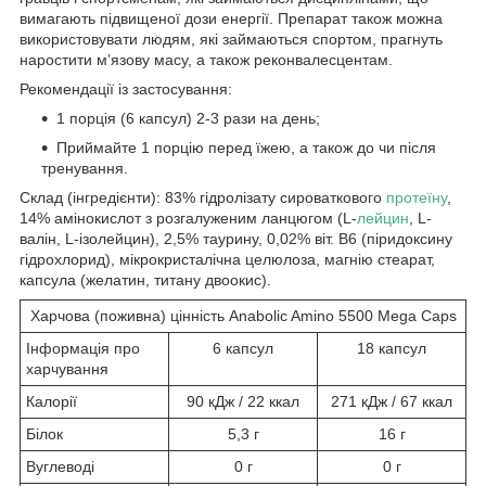
вимагають підвищеної дози енергії. Препарат також можна
використовувати людям, які займаються спортом, прагнуть
наростити м’язову масу, а також реконвалесцентам.
Рекомендації із застосування:
1 порція (6 капсул) 2-3 рази на день;
Приймайте 1 порцію перед їжею, а також до чи після
тренування.
Склад (інгредієнти): 83% гідролізату сироваткового
протеїну
,
14% амінокислот з розгалуженим ланцюгом (L-
лейцин
, L-
валін, L-ізолейцин), 2,5% таурину, 0,02% віт. B6 (піридоксину
гідрохлорид), мікрокристалічна целюлоза, магнію стеарат,
капсула (желатин, титану двоокис).
Харчова (поживна) цінність Anabolic Amino 5500 Mega Caps
Інформація про
6 капсул
18 капсул
харчування
Калорії
90 кДж / 22 ккал
271 кДж / 67 ккал
Білок
5,3 г
16 г
Вуглеводі
0 г
0 г