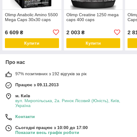
Olimp Anabolic Amino 5500
Olimp Creatine 1250 mega
Oli
Mega Caps 30х30 caps
caps 400 caps
Caps
6 609
2 003
2 8
₴
₴
Купити
Купити
Про нас
97% позитивних з 192 відгуків за рік
Працює з 09.11.2013
м. Київ
вул. Миропільська, 2а. Ринок Лісовий (Юність), Київ,
Україна
Контакти
Сьогодні працює з 10:00 до 17:00
Показати весь графік роботи