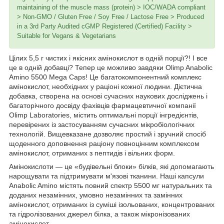
maintaining of the muscle mass (protein) > IOC/WADA compliant
> Non-GMO / Gluten Free / Soy Free / Lactose Free > Produced
in a 3rd Party Audited cGMP Registered (Certified) Facility >
Suitable for Vegans & Vegetarians
Цілих 5,5 г чистих і якісних амінокислот в одній порції?! І все
це в одній добавці? Тепер це можливо завдяки Olimp Anabolic
Amino 5500 Mega Caps! Це багатокомпонентний комплекс
амінокислот, необхідних у раціоні кожної людини. Дієтична
добавка, створена на основі сучасних наукових досліджень і
багаторічного досвіду фахівців фармацевтичної компанії
Olimp Laboratories, містить оптимальні порції інгредієнтів,
перевірених із застосуванням сучасних мікробіологічних
технологій. Вищевказане дозволяє простий і зручний спосіб
щоденного доповнення раціону повноцінним комплексом
амінокислот, отриманих з пептидів і вільних форм.
Амінокислоти — це «будівельні блоки» білків, які допомагають
нарощувати та підтримувати м'язові тканини. Наші капсули
Anabolic Amino містять повний спектр 5500 мг натуральних та
доданих незамінних, умовно незамінних та замінних
амінокислот, отриманих із суміші ізольованих, концентрованих
та гідролізованих джерел білка, а також мікронізованих
амінокислот.