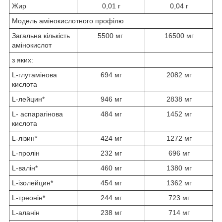
Жир
0,01 г
0,04 г
Модель амінокислотного профілю
Загальна кількість
5500 мг
16500 мг
амінокислот
з яких:
L-глутамінова
694 мг
2082 мг
кислота
L-лейцин*
946 мг
2838 мг
L- аспарагінова
484 мг
1452 мг
кислота
L-лізин*
424 мг
1272 мг
L-пролін
232 мг
696 мг
L-валін*
460 мг
1380 мг
L-ізолейцин*
454 мг
1362 мг
L-треонін*
244 мг
723 мг
L-аланін
238 мг
714 мг