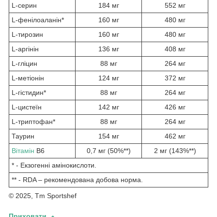
L-серин
184 мг
552 мг
L-фенілоаланін*
160 мг
480 мг
L-тирозин
160 мг
480 мг
L-аргінін
136 мг
408 мг
L-гліцин
88 мг
264 мг
L-метіонін
124 мг
372 мг
L-гістидин*
88 мг
264 мг
L-цистеїн
142 мг
426 мг
L-триптофан*
88 мг
264 мг
Таурин
154 мг
462 мг
Вітамін
B6
0,7 мг (50%**)
2 мг (143%**)
* - Екзогенні амінокислоти.
** - RDA – рекомендована добова норма.
© 2025, Tm Sportshef
Приховати