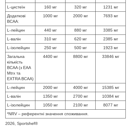
L-цистеїн
160 мг
320 мг
1231 мг
Додаткові
1000 мг
2000 мг
7693 мг
BCAA:
L-лейцин
440 мг
880 мг
3385 мг
L-валін
310 мг
620 мг
2385 мг
L-ізолейцин
250 мг
500 мг
1923 мг
Загальна
4400 мг
8800 мг
33846 мг
кількість
BCAA (з EAA
Mtrx та
EXTRA BCAA)
L-лейцин
2000 мг
4000 мг
15385 мг
L-валін
1350 мг
2700 мг
10384 мг
L-ізолейцин
1050 мг
2100 мг
8077 мг
*NRV – референтні значення споживання.
2026, Sportshef®