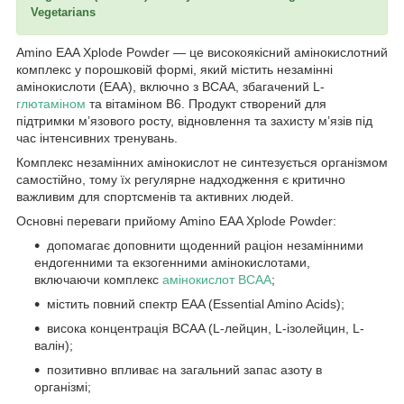
Vegetarians
Amino EAA Xplode Powder — це високоякісний амінокислотний
комплекс у порошковій формі, який містить незамінні
амінокислоти (EAA), включно з BCAA, збагачений L-
глютаміном
та вітаміном B6. Продукт створений для
підтримки м’язового росту, відновлення та захисту м’язів під
час інтенсивних тренувань.
Комплекс незамінних амінокислот не синтезується організмом
самостійно, тому їх регулярне надходження є критично
важливим для спортсменів та активних людей.
Основні переваги прийому Amino EAA Xplode Powder:
допомагає доповнити щоденний раціон незамінними
ендогенними та екзогенними амінокислотами,
включаючи комплекс
амінокислот BCAA
;
містить повний спектр EAA (Essential Amino Acids);
висока концентрація BCAA (L-лейцин, L-ізолейцин, L-
валін);
позитивно впливає на загальний запас азоту в
організмі;