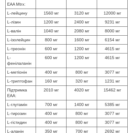
EAA Mtrx:
L-лейцину
1560 мг
3120 мг
12000 мг
L-лізин
1200 мг
2400 мг
9231 мг
L-валін
1040 мг
2080 мг
8000 мг
L-ізолейцин
800 мг
1600 мг
6154 мг
L-треонін
600 мг
1200 мг
4615 мг
L-
600 мг
1200 мг
4615 мг
фенілаланін
L-метіонін
400 мг
800 мг
3077 мг
L-триптофан
160 мг
320 мг
1231 мг
Підтримка
2010 мг
4020 мг
15462 мг
ЕАА:
L-глутамін
700 мг
1400 мг
5385 мг
L-тирозин
400 мг
800 мг
3077 мг
L-гістидин
400 мг
800 мг
3077 мг
L-аланін
350 мг
700 мг
2692 мг