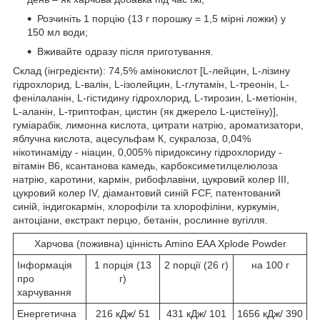
Розчиніть 1 порцію (13 г порошку = 1,5 мірні ложки) у
150 мл води;
Вживайте одразу після приготування.
Склад (інгредієнти): 74,5% амінокислот [L-лейцин, L-лізину
гідрохлорид, L-валін, L-ізолейцин, L-глутамін, L-треонін, L-
фенілаланін, L-гістидину гідрохлорид, L-тирозин, L-метіонін,
L-аланін, L-триптофан, цистин (як джерело L-цистеїну)],
гуміарабік, лимонна кислота, цитрати натрію, ароматизатори,
яблучна кислота, ацесульфам К, сукралоза, 0,04%
нікотинаміду - ніацин, 0,005% піридоксину гідрохлориду -
вітамін B6, ксантанова камедь, карбоксиметилцелюлоза
натрію, каротини, кармін, рибофлавіни, цукровий колер III,
цукровий колер IV, діамантовий синій FCF, патентований
синій, індигокармін, хлорофіли та хлорофіліни, куркумін,
антоціани, екстракт перцю, бетанін, рослинне вугілля.
Харчова (поживна) цінність Amino EAA Xplode Powder
Інформація
1 порція (13
2 порції (26 г)
на 100 г
про
г)
харчування
Енергетична
216 кДж/ 51
431 кДж/ 101
1656 кДж/ 390