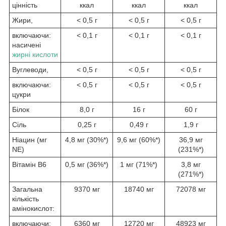
цінність
ккал
ккал
ккал
Жири,
< 0,5 г
< 0,5 г
< 0,5 г
включаючи:
< 0,1 г
< 0,1 г
< 0,1 г
насичені
жирні кислоти
Вуглеводи,
< 0,5 г
< 0,5 г
< 0,5 г
включаючи:
< 0,5 г
< 0,5 г
< 0,5 г
цукри
Білок
8,0 г
16 г
60 г
Сіль
0,25 г
0,49 г
1,9 г
Ніацин (мг
4,8 мг (30%*)
9,6 мг (60%*)
36,9 мг
NE)
(231%*)
Вітамін B6
0,5 мг (36%*)
1 мг (71%*)
3,8 мг
(271%*)
Загальна
9370 мг
18740 мг
72078 мг
кількість
амінокислот:
включаючи:
6360 мг
12720 мг
48923 мг