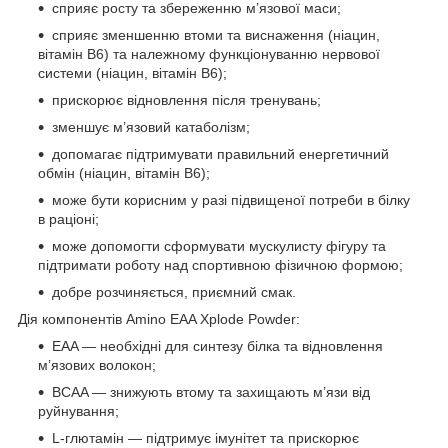
сприяє росту та збереженню м’язової маси;
сприяє зменшенню втоми та виснаження (ніацин,
вітамін B6) та належному функціонуванню нервової
системи (ніацин, вітамін B6);
прискорює відновлення після тренувань;
зменшує м’язовий катаболізм;
допомагає підтримувати правильний енергетичний
обмін (ніацин, вітамін B6);
може бути корисним у разі підвищеної потреби в білку
в раціоні;
може допомогти сформувати мускулисту фігуру та
підтримати роботу над спортивною фізичною формою;
добре розчиняється, приємний смак.
Дія компонентів Amino EAA Xplode Powder:
EAA — необхідні для синтезу білка та відновлення
м’язових волокон;
BCAA — знижують втому та захищають м’язи від
руйнування;
L-глютамін — підтримує імунітет та прискорює