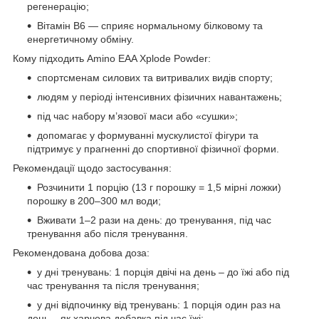
регенерацію;
Вітамін B6 — сприяє нормальному білковому та
енергетичному обміну.
Кому підходить Amino EAA Xplode Powder:
спортсменам силових та витривалих видів спорту;
людям у періоді інтенсивних фізичних навантажень;
під час набору м’язової маси або «сушки»;
допомагає у формуванні мускулистої фігури та
підтримує у прагненні до спортивної фізичної форми.
Рекомендації щодо застосування:
Розчинити 1 порцію (13 г порошку = 1,5 мірні ложки)
порошку в 200–300 мл води;
Вживати 1–2 рази на день: до тренування, під час
тренування або після тренування.
Рекомендована добова доза:
у дні тренувань: 1 порція двічі на день – до їжі або під
час тренування та після тренування;
у дні відпочинку від тренувань: 1 порція один раз на
день – як харчова добавка під час їжі;