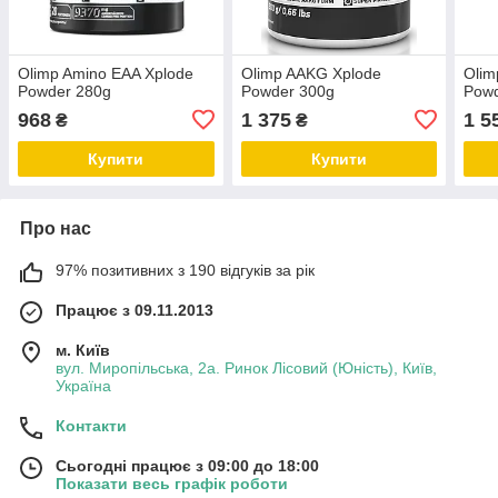
Olimp Amino EAA Xplode
Olimp AAKG Xplode
Olim
Powder 280g
Powder 300g
Powd
968
1 375
1 5
₴
₴
Купити
Купити
Про нас
97% позитивних з 190 відгуків за рік
Працює з 09.11.2013
м. Київ
вул. Миропільська, 2а. Ринок Лісовий (Юність), Київ,
Україна
Контакти
Сьогодні працює з 09:00 до 18:00
Показати весь графік роботи