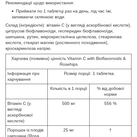
Рекомендації щодо використання:
Приймати по 1 таблетці раз на день, під час їжі,
запиваючи склянкою води.
Склад (інгредієнти): вітамін C (у вигляді аскорбінової кислоти),
цитрусові біофлавоноїди, гесперидин біофлавоноїди,
шипшина, рутин, мікрокристалічна целюлоза, стеаринова
кислота, стеарат магнію (рослинного походження),
кроскармелоза натрію.
Харчова (поживна) цінність Vitamin C with Bioflavonoids &
Rosehips
Інформація про
Розмір порції: 1 таблетка.
харчування
Кількість в 1 порції
% від добової
норми
Вітамін C (у
500 мг
556 %
вигляді
аскорбінової
кислоти)
Порошок із плодів
25 мг
†
шипшини (Rosa