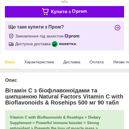
або
Купити з
Що таке купити з Пром?
Замовлення під захистом
Доступна доставка
Опис
Характеристики
Доставка
Оплата
Умови п
Опис
Вітамін С з біофлавоноїдами та
шипшиною Natural Factors Vitamin C with
Bioflavonoids & Rosehips 500 мг 90 табл
Vitamin C with Bioflavonoids & Rosehips > Dietary
Supplement > Powerful immune booster > Strong
antioxidant > Prevents the loss of muscle mass >