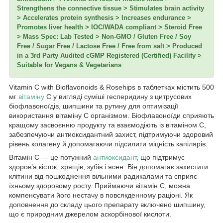
Strengthens the connective tissue > Stimulates brain activity
> Accelerates protein synthesis > Increases endurance >
Promotes liver health > IOC/WADA compliant > Steroid Free
> Mass Spec: Lab Tested > Non-GMO / Gluten Free / Soy
Free / Sugar Free / Lactose Free / Free from salt > Produced
in a 3rd Party Audited cGMP Registered (Certified) Facility >
Suitable for Vegans & Vegetarians
Vitamin C with Bioflavonoids & Rosehips в таблетках містить 500
мг
вітаміну
C у вигляді суміші гесперидину з цитрусових
біофлавоноїдів, шипшини та рутину для оптимізації
використання вітаміну C організмом. Біофлавоноїди сприяють
кращому засвоєнню продукту та взаємодіють із вітаміном C,
забезпечуючи антиоксидантний захист, підтримуючи здоровий
рівень колагену й допомагаючи підсилити міцність капілярів.
Вітамін C — це потужний
антиоксидант
, що підтримує
здоров’я кісток, хрящів, зубів і ясен. Він допомагає захистити
клітини від пошкодження вільними радикалами та сприяє
їхньому здоровому росту. Приймаючи вітамін C, можна
компенсувати його нестачу в повсякденному раціоні. Як
доповнення до складу цього препарату включено шипшину,
що є природним джерелом аскорбінової кислоти.