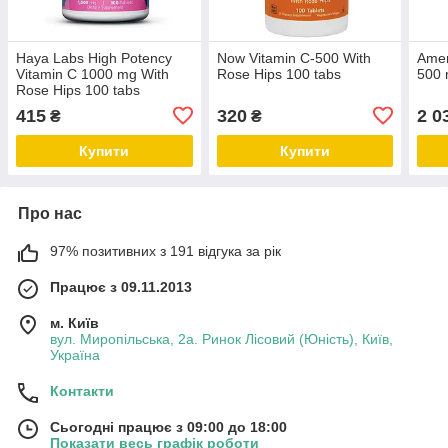
Haya Labs High Potency
Now Vitamin C-500 With
Amer
Vitamin C 1000 mg With
Rose Hips 100 tabs
500 
Rose Hips 100 tabs
415
320
2 0
₴
₴
Купити
Купити
Про нас
97% позитивних з 191 відгука за рік
Працює з 09.11.2013
м. Київ
вул. Миропільська, 2а. Ринок Лісовий (Юність), Київ,
Україна
Контакти
Сьогодні працює з 09:00 до 18:00
Показати весь графік роботи