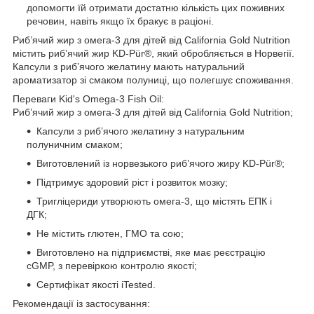
допомогти їй отримати достатню кількість цих поживних
речовин, навіть якщо їх бракує в раціоні.
Риб’ячий жир з омега-3 для дітей від California Gold Nutrition
містить риб’ячий жир KD-Pür®, який обробляється в Норвегії.
Капсули з риб’ячого желатину мають натуральний
ароматизатор зі смаком полуниці, що полегшує споживання.
Переваги Kid's Omega-3 Fish Oil:
Риб’ячий жир з омега-3 для дітей від California Gold Nutrition;
Капсули з риб’ячого желатину з натуральним
полуничним смаком;
Виготовлений із норвезького риб’ячого жиру KD-Pür®;
Підтримує здоровий ріст і розвиток мозку;
Тригліцериди утворюють омега-3, що містять ЕПК і
ДГК;
Не містить глютен, ГМО та сою;
Виготовлено на підприємстві, яке має реєстрацію
cGMP, з перевіркою контролю якості;
Сертифікат якості iTested.
Рекомендації із застосування: