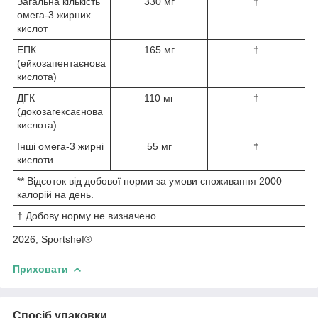
Загальна кількість
330 мг
†
омега-3 жирних
кислот
ЕПК
165 мг
†
(ейкозапентаєнова
кислота)
ДГК
110 мг
†
(докозагексаєнова
кислота)
Інші омега-3 жирні
55 мг
†
кислоти
** Відсоток від добової норми за умови споживання 2000
калорій на день.
† Добову норму не визначено.
2026, Sportshef®
Приховати
Спосіб упаковки