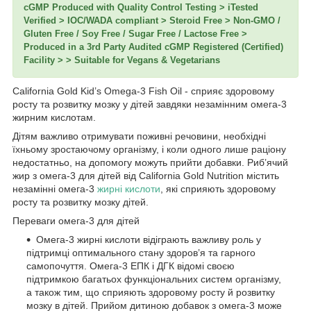
cGMP Produced with Quality Control Testing > iTested
Verified > IOC/WADA compliant > Steroid Free > Non-GMO /
Gluten Free / Soy Free / Sugar Free / Lactose Free >
Produced in a 3rd Party Audited cGMP Registered (Certified)
Facility > > Suitable for Vegans & Vegetarians
California Gold Kid’s Omega-3 Fish Oil - сприяє здоровому
росту та розвитку мозку у дітей завдяки незамінним омега-3
жирним кислотам.
Дітям важливо отримувати поживні речовини, необхідні
їхньому зростаючому організму, і коли одного лише раціону
недостатньо, на допомогу можуть прийти добавки. Риб’ячий
жир з омега-3 для дітей від California Gold Nutrition містить
незамінні омега-3
жирні кислоти
, які сприяють здоровому
росту та розвитку мозку дітей.
Переваги омега-3 для дітей
Омега-3 жирні кислоти відіграють важливу роль у
підтримці оптимального стану здоров’я та гарного
самопочуття. Омега-3 ЕПК і ДГК відомі своєю
підтримкою багатьох функціональних систем організму,
а також тим, що сприяють здоровому росту й розвитку
мозку в дітей. Прийом дитиною добавок з омега-3 може