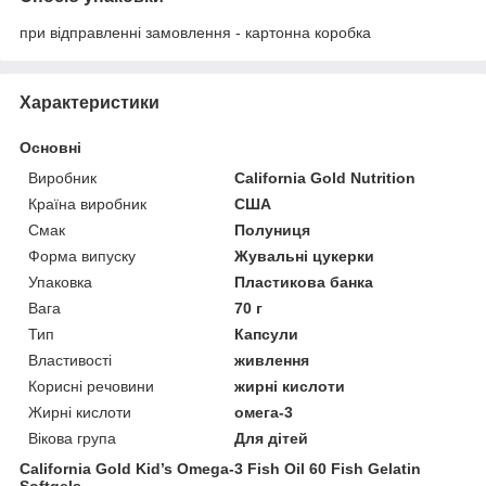
при відправленні замовлення - картонна коробка
Характеристики
Основні
Виробник
California Gold Nutrition
Країна виробник
США
Смак
Полуниця
Форма випуску
Жувальні цукерки
Упаковка
Пластикова банка
Вага
70 г
Тип
Капсули
Властивості
живлення
Корисні речовини
жирні кислоти
Жирні кислоти
омега-3
Вікова група
Для дітей
California Gold Kid’s Omega-3 Fish Oil 60 Fish Gelatin
Softgels