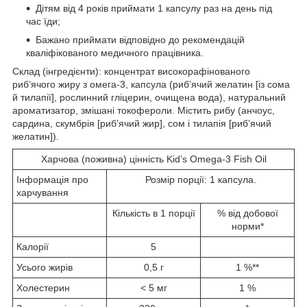
Дітям від 4 років приймати 1 капсулу раз на день під
час їди;
Бажано приймати відповідно до рекомендацій
кваліфікованого медичного працівника.
Склад (інгредієнти): концентрат високорафінованого
риб’ячого жиру з омега-3, капсула (риб’ячий желатин [із сома
й тилапії], рослинний гліцерин, очищена вода), натуральний
ароматизатор, змішані токофероли. Містить рибу (анчоус,
сардина, скумбрія [риб’ячий жир], сом і тилапія [риб’ячий
желатин]).
Харчова (поживна) цінність Kid’s Omega-3 Fish Oil
Інформація про
Розмір порції: 1 капсула.
харчування
Кількість в 1 порції
% від добової
норми*
Калорії
5
Усього жирів
0,5 г
1 %**
Холестерин
< 5 мг
1 %