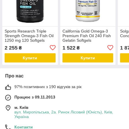
Sports Research Triple
California Gold Omega-3
Solg
Strength Omega-3 Fish Oil
Premium Fish Oil 240 Fish
Conc
1250 mg 120 Softgels
Gelatin Softgels
2 255
1 522
1 8
₴
₴
Купити
Купити
Про нас
97% позитивних з 190 відгуків за рік
Працює з 09.11.2013
м. Київ
вул. Миропільська, 2а. Ринок Лісовий (Юність), Київ,
Україна
Контакти