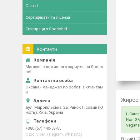
Статті
Сертифікати та ліцензії
Співпраця з Sportshef
Контакти
Магазин спортивного харчування Sports
hef
Оксана - менеджер по роботі з клієнтам
и
Жиросп
вул. Миропільська, 2а. Ринок Лісовий (Ю
ність), Київ, Україна
L-Carni
Non-GMO
Vegans 
+380 (67) 440-53-55
Офіс, Viber, Telegram, WhatsApp
Рідкий L-