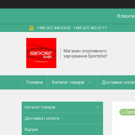
Клієнти
+380 (67) 440-53-55
+380 (67) 402-27-17
Магазин спортивного
харчування Sportshef
Головна
Каталог товарів
Доставка і опла
Каталог товарів
L-Carni
Доставка і оплата
Відгуки