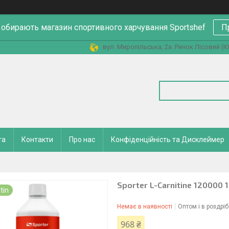
 обирають магазин спортивного харчування Sportshef
П
вул. Миропільська, 2а. Ринок Лісовий (Юн
та
Контакти
Про нас
Конфіденційність та Дисклеймер
Sporter L-Carnitine 120000 
tin
Немає в наявності
Оптом і в роздріб
968 ₴