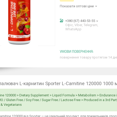
Показати оптові ціни
+380 (67) 440-53-55
Офіс, Viber, Telegram,
WhatsApp
повернення товару протягом 14 дн
алювач L-карнитин Sporter L-Carnitine 120000 1000 
tine 120000 > Dietary Supplement > Liquid Formula > Metabolism > Endurance
 / Gluten Free / Soy Free / Sugar Free / Lactose Free > Produced in a 3rd Party
& Vegetarians
Carnitine 120000 від Sporter — це ідеальний продукт для прихильників спор