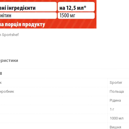
m Sportshef
еристики
І
к
Sporter
виробник
Польща
Рідина
1 г
1000 мл
Вишня