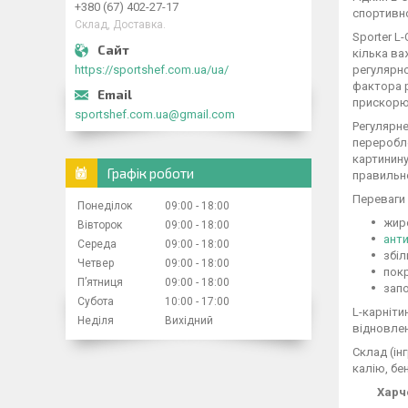
+380 (67) 402-27-17
спортивно
Склад, Доставка.
Sporter L
кілька ва
регулярно
https://sportshef.com.ua/ua/
фактора р
прискорю
sportshef.com.ua@gmail.com
Регулярне
переробле
картинину
Графік роботи
правильн
Переваги L
Понеділок
09:00
18:00
жир
Вівторок
09:00
18:00
ант
Середа
09:00
18:00
збіл
Четвер
09:00
18:00
покр
Пʼятниця
09:00
18:00
запо
Субота
10:00
17:00
L-карніти
Неділя
Вихідний
відновлен
Склад (ін
калію, бе
Харчо