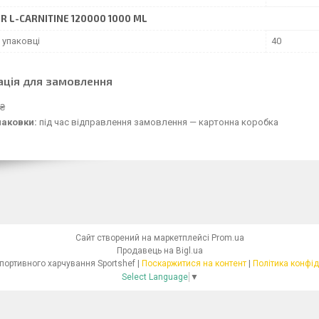
R L-CARNITINE 120000 1000 ML
 упаковці
40
ація для замовлення
 ₴
паковки:
під час відправлення замовлення — картонна коробка
Сайт створений на маркетплейсі
Prom.ua
Продавець на Bigl.ua
Магазин спортивного харчування Sportshef |
Поскаржитися на контент
|
Політика конфід
Select Language
▼