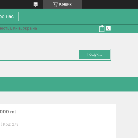
Кошик
ро нас
ість), Київ, Україна
Пошук...
1000 ml
Код:
278