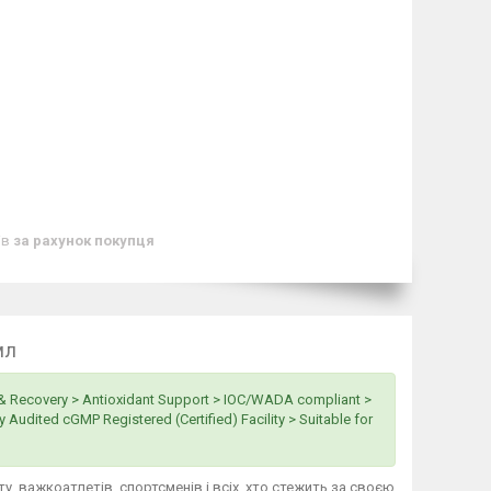
ів
за рахунок покупця
мл
 & Recovery > Antioxidant Support > IOC/WADA compliant >
 Audited cGMP Registered (Certified) Facility > Suitable for
ту, важкоатлетів, спортсменів і всіх, хто стежить за своєю