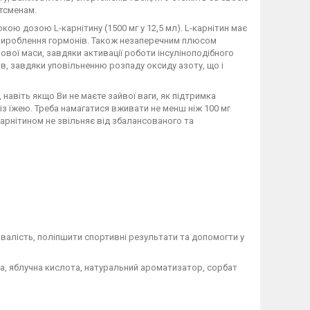
ртсменам.
окою дозою L-карнітину (1500 мг у 12,5 мл). L-карнітин має
 вироблення гормонів. Також незаперечним плюсом
ової маси, завдяки активації роботи інсуліноподібного
, завдяки уповільненню розпаду оксиду азоту, що і
навіть якщо Ви не маєте зайвої ваги, як підтримка
із їжею. Треба намагатися вживати не менш ніж 100 мг
карнітином не звільняє від збалансованого та
ивалість, поліпшити спортивні результати та допомогти у
та, яблучна кислота, натуральний ароматизатор, сорбат