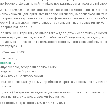
ю формою. Це один із найгнучкіших продуктів, доступних сьогодні спо
-Carnitine 120000 — це препарат концентрованого рідкого карнітину, з вис
жливих значень для організму: вироблення енергії, жироспалювання та
го приймання картиніна є зростання фізичної витривалості, сили та м'яз
осту, і також сприятливо впливає на зменшення посттренувальних болів
є період відновлення.
 приймання L-карнітину важливе також для підтримки організму в нормі, 
ння природних жирів, як засіб позбавлення їх надлишків, що надходять 
 на день, навіть якщо Ви не займаєтеся спортом. Вживання добавки з L-
ого харчування.
-Carnitine 120000:
оспалювач;
иоксидант
;
ьшує енергію, переробляє зайвий жир;
ащує якість набору маси;
бігає розвитку хвороб серця.
н відіграє центральну роль у виробленні енергії та може підвищити витр
ні м'язів.
грідієнти): L-карнітин, очищена вода, лимонна кислота, фосфорна кисло
нзоат натрію, сукралоза, ацесульфам калію.
ва (поживна) цінність L-Carnitine 120000