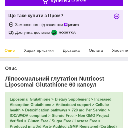
Купити з
Що таке купити з Пром?
Замовлення під захистом
Доступна доставка
Опис
Характеристики
Доставка
Оплата
Умови п
Опис
Ліпосомальний глутатіон Nutricost
Liposomal Glutathione 60 капсул
Liposomal Glutathione > Dietary Supplement > Increased
Absorption Glutathione > Antioxidant support > Cellular
health > Detoxification pathways > 720 mg Per Serving >
IOC/WADA compliant > Steroid Free > Non-GMO Project
Verified > Gluten Free / Sugar Free / Lactose Free >
Produced in a 3rd Party Audited cGMP Registered (Certified)