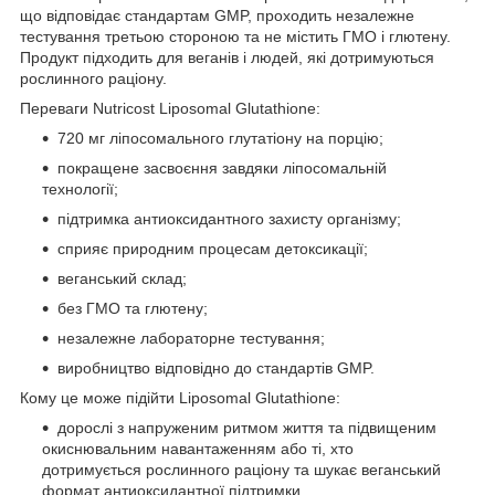
що відповідає стандартам GMP, проходить незалежне
тестування третьою стороною та не містить ГМО і глютену.
Продукт підходить для веганів і людей, які дотримуються
рослинного раціону.
Переваги Nutricost Liposomal Glutathione:
720 мг ліпосомального глутатіону на порцію;
покращене засвоєння завдяки ліпосомальній
технології;
підтримка антиоксидантного захисту організму;
сприяє природним процесам детоксикації;
веганський склад;
без ГМО та глютену;
незалежне лабораторне тестування;
виробництво відповідно до стандартів GMP.
Кому це може підійти Liposomal Glutathione:
дорослі з напруженим ритмом життя та підвищеним
окиснювальним навантаженням або ті, хто
дотримується рослинного раціону та шукає веганський
формат антиоксидантної підтримки.