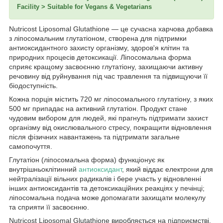
Facility > Suitable for Vegans & Vegetarians
Nutricost Liposomal Glutathione — це сучасна харчова добавка
з ліпосомальним глутатіоном, створена для підтримки
антиоксидантного захисту організму, здоров'я клітин та
природних процесів детоксикації. Ліпосомальна форма
сприяє кращому засвоєнню глутатіону, захищаючи активну
речовину від руйнування під час травлення та підвищуючи її
біодоступність.
Кожна порція містить 720 мг ліпосомального глутатіону, з яких
500 мг припадає на активний глутатіон. Продукт стане
чудовим вибором для людей, які прагнуть підтримати захист
організму від окислювального стресу, покращити відновлення
після фізичних навантажень та підтримати загальне
самопочуття.
Глутатіон (ліпосомальна форма) функціонує як
внутрішньоклітинний
антиоксидант
, який віддає електрони для
нейтралізації вільних радикалів і бере участь у відновленні
інших антиоксидантів та детоксикаційних реакціях у печінці;
ліпосомальна подача може допомагати захищати молекулу
та сприяти її засвоєнню.
Nutricost Liposomal Glutathione виробляється на підприємстві,