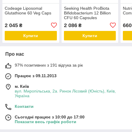
Codeage Liposomal
Seeking Health ProBiota
Nutri
Glutathione 60 Veg Caps
Bifidobacterium 12 Billion
Comp
CFU 60 Capsules
2 045
2 086
660
₴
₴
Купити
Купити
Про нас
97% позитивних з 191 відгука за рік
Працює з 09.11.2013
м. Київ
вул. Миропільська, 2а. Ринок Лісовий (Юність), Київ,
Україна
Контакти
Сьогодні працює з 10:00 до 17:00
Показати весь графік роботи