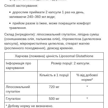
Спосіб застосування:
дорослим приймати 2 капсули 1 раз на день,
запиваючи 240–360 мл води;
прийом разом із їжею, може покращити комфорт
травлення.
Склад (інгредієнти): ліпосомальний глутатіон, ліпідна суміш
(соняшникова олія, пальмова олія), гіпромелоза (целюлозна
капсула), мікрокристалічна целюлоза, стеарат магнію
(рослинного походження), діоксид кремнію.
Харчова (поживна) цінність Liposomal Glutathione
Інформація про
Розмір порції: 2 капсули.
харчування
Кількість в 1 порції
% від добової
норми*
Ліпосомальний
720 мг
*
глутатіон
Глутатіон
500 мг
*
* Добову норму не визначено.