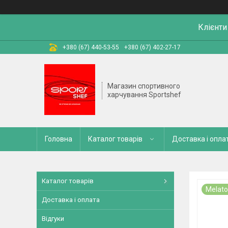
Клієнти
+380 (67) 440-53-55
+380 (67) 402-27-17
Магазин спортивного
харчування Sportshef
Головна
Каталог товарів
Доставка і опла
Каталог товарів
Melato
Доставка і оплата
Відгуки