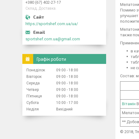
+380 (67) 402-27-17
Мелатони
Склад, Доставка.
Помимо э
улучшает
положите
https://sportshef.com.ua/ua/
Мелатонин
также пом
sportshef.com.ua@gmail.com
Применен
в ка
табл
Графік роботи
таб
не 
Понеділок
09:00
18:00
Состав: м
Вівторок
09:00
18:00
Середа
09:00
18:00
Четвер
09:00
18:00
Пʼятниця
09:00
18:00
Субота
10:00
17:00
Вітамін
В
Неділя
Вихідний
Мелатон
** Добов
© 2018, T