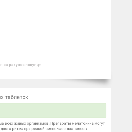
ів
за рахунок покупця
их таблеток
тма всех живых организмов. Препараты мелатонина могут
адного ритма при резкой смене часовых поясов.