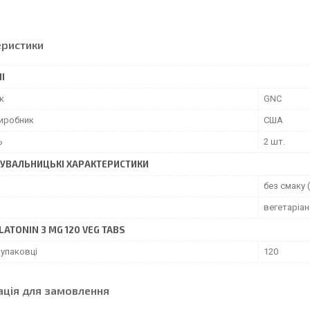
еристики
І
к
GNC
виробник
США
ь
2 шт.
УВАЛЬНИЦЬКІ ХАРАКТЕРИСТИКИ
без смаку 
вегетаріан
LATONIN 3 MG 120 VEG TABS
 упаковці
120
ація для замовлення