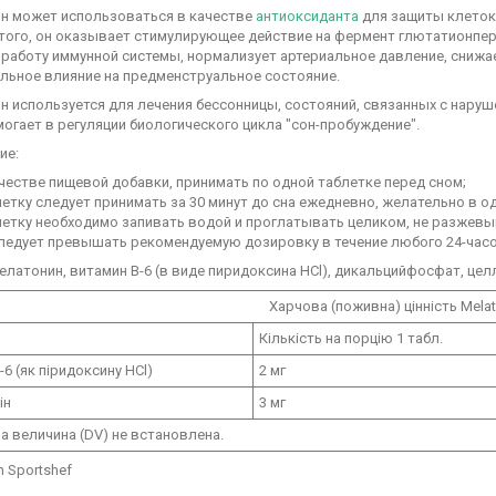
н может использоваться в качестве
антиоксиданта
для защиты клеток
того, он оказывает стимулирующее действие на фермент глютатионпе
 работу иммунной системы, нормализует артериальное давление, снижа
льное влияние на предменструальное состояние.
 используется для лечения бессонницы, состояний, связанных с наруш
огает в регуляции биологического цикла "сон-пробуждение".
ие:
честве пищевой добавки, принимать по одной таблетке перед сном;
етку следует принимать за 30 минут до сна ежедневно, желательно в од
летку необходимо запивать водой и проглатывать целиком, не разжевы
следует превышать рекомендуемую дозировку в течение любого 24-часо
елатонин, витамин В-6 (в виде пиридоксина HCl), дикальцийфосфат, це
Харчова (поживна) цінність Melat
Кількість на порцію 1 табл.
-6 (як піридоксину HCl)
2 мг
ін
3 мг
а величина (DV) не встановлена.
m Sportshef