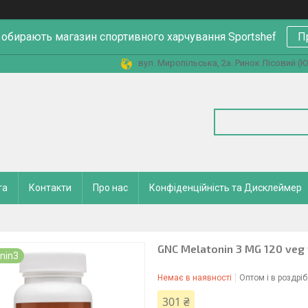
 обирають магазин спортивного харчування Sportshef
П
вул. Миропільська, 2а. Ринок Лісовий (Юн
та
Контакти
Про нас
Конфіденційність та Дисклеймер
GNC Melatonin 3 MG 120 veg
nin3
Немає в наявності
Оптом і в роздріб
301 ₴