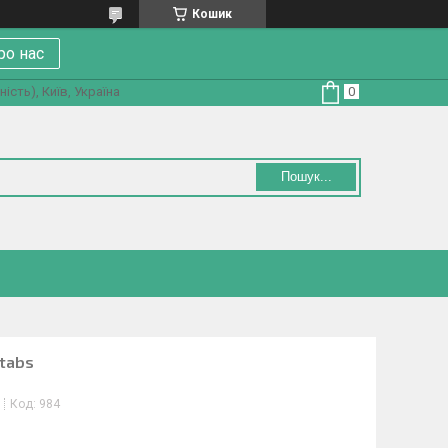
Кошик
ро нас
ість), Київ, Україна
Пошук...
 tabs
Код:
984