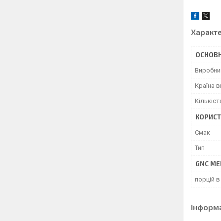
Характ
ОСНОВН
Виробни
Країна 
Кількіст
КОРИСТ
Смак
Тип
GNC ME
порцій в
Інформ