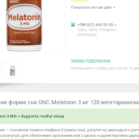
Показати оптові ціни
+380 (67) 440-53-55
Офіс, Viber, Telegram,
WhatsApp
повернення товару протягом 14 дн
ая форма сна GNC Melatonin 3 мг 120 вегетарианск
nin 3 MG > Supports restful sleep
ин — основной гормон эпифиза (гормон сна), регулятор циркадного ри
ься внутрь для облегчения засыпания или с целью корректировки цирк