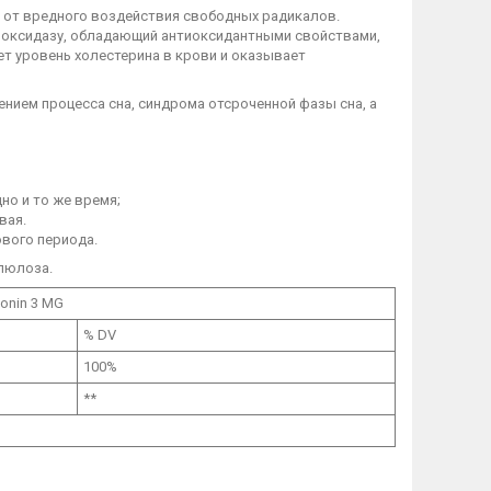
 от вредного воздействия свободных радикалов.
роксидазу, обладающий антиоксидантными свойствами,
ет уровень холестерина в крови и оказывает
ением процесса сна, синдрома отсроченной фазы сна, а
но и то же время;
вая.
вого периода.
ллюлоза.
onin 3 MG
% DV
100%
**