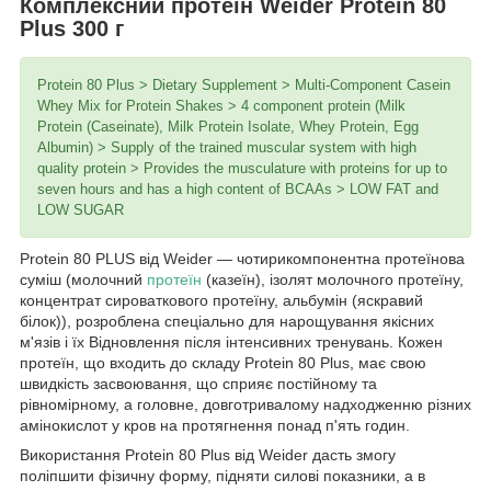
Комплексний протеїн Weider Protein 80
Plus 300 г
Protein 80 Plus > Dietary Supplement > Multi-Component Casein
Whey Mix for Protein Shakes > 4 component protein (Milk
Protein (Caseinate), Milk Protein Isolate, Whey Protein, Egg
Albumin) > Supply of the trained muscular system with high
quality protein > Provides the musculature with proteins for up to
seven hours and has a high content of BCAAs > LOW FAT and
LOW SUGAR
Protein 80 PLUS від Weider — чотирикомпонентна протеїнова
суміш (молочний
протеїн
(казеїн), ізолят молочного протеїну,
концентрат сироваткового протеїну, альбумін (яскравий
білок)), розроблена спеціально для нарощування якісних
м'язів і їх Відновлення після інтенсивних тренувань. Кожен
протеїн, що входить до складу Protein 80 Plus, має свою
швидкість засвоювання, що сприяє постійному та
рівномірному, а головне, довготривалому надходженню різних
амінокислот у кров на протягнення понад п'ять годин.
Використання Protein 80 Plus від Weider дасть змогу
поліпшити фізичну форму, підняти силові показники, а в