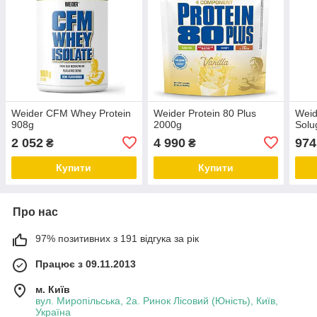
Weider CFM Whey Protein
Weider Protein 80 Plus
Weid
908g
2000g
Solu
2 052
4 990
974
₴
₴
Купити
Купити
Про нас
97% позитивних з 191 відгука за рік
Працює з 09.11.2013
м. Київ
вул. Миропільська, 2а. Ринок Лісовий (Юність), Київ,
Україна