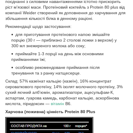
поєднанні з силовими навантаженнями істотно прискорить
ріст м'язової маси. Протеїновий коктейль з Protein 80 plus від
компанії Weider створений як доповнення до харчування для
збільшення кількості білка в денному раціоні.
Рекомендації щодо застосування:
для приготування протеїнового напою змішайте
порцію (30 г — приблизно 2 столові ложки з верхом) у
300 мл знежиреного молока або соку;
приймайте 1-3 порції на день між основними
прийманнями їжі;
особливо рекомендоване приймання після
тренування та з ранку натщесерце.
Склад: 57% казеїнат кальцію (казеїн), 16% концентрат
сироваткового протеїну, 14% ізолят молочного протеїну, 3%
сухий яєчний алб'юмін, ароматизатори, ацесульфам-К,
аспартам, гуарова камедь, карбонат кальцію, аскорбінова
кислота, піридоксин —
вітамін
В6.
Харчова (поживна) цінність Protein 80 Plus