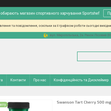
 обирають магазин спортивного харчування Sportshef
П
ення та повідомлення, оскільки за її графіком роботи сьогодні вихідн
вул. Миропільська, 2а. Ринок Лісовий (Юн
та
Контакти
Про нас
Конфіденційність та Дисклеймер
Swanson Tart Cherry 500 mg
erry