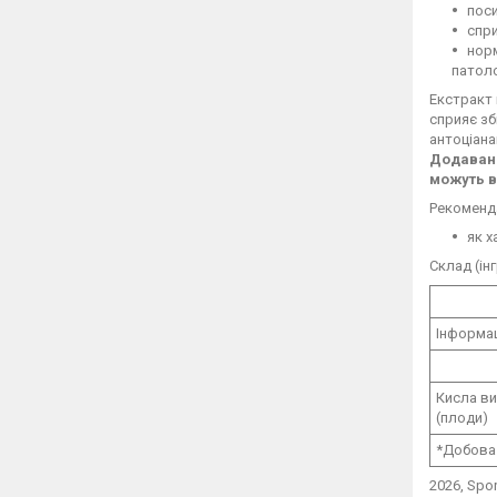
поси
спри
норм
патоло
Екстракт 
сприяє зб
антоціан
Додаванн
можуть в
Рекоменд
як х
Склад (ін
Інформац
Кисла ви
(плоди)
*Добова 
2026, Spo