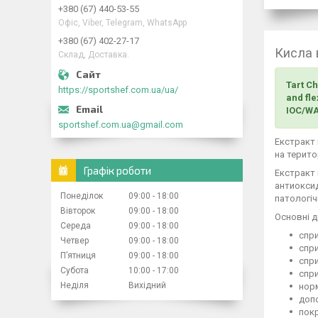
+380 (67) 440-53-55
Офіс, Viber, Telegram, WhatsApp
+380 (67) 402-27-17
Кисла 
Склад, Доставка.
Tart C
https://sportshef.com.ua/ua/
and fle
IOC/WA
sportshef.com.ua@gmail.com
Екстракт 
на терито
Графік роботи
Екстракт 
антиоксид
Понеділок
09:00
18:00
патологіч
Вівторок
09:00
18:00
Основні д
Середа
09:00
18:00
спри
Четвер
09:00
18:00
спр
Пʼятниця
09:00
18:00
спри
Субота
10:00
17:00
спри
Неділя
Вихідний
норм
допо
покр