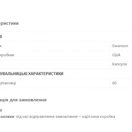
еристики
І
к
Swanson
виробник
США
Капсули
УВАЛЬНИЦЬКІ ХАРАКТЕРИСТИКИ
 упаковці
60
ація для замовлення
 ₴
паковки:
під час відправлення замовлення — картонна коробка