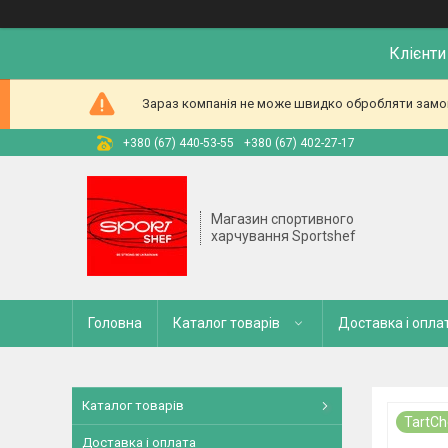
Клієнти
Зараз компанія не може швидко обробляти замовл
+380 (67) 440-53-55
+380 (67) 402-27-17
Магазин спортивного
харчування Sportshef
Головна
Каталог товарів
Доставка і опла
Каталог товарів
TartCh
Доставка і оплата