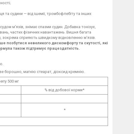
ності;
я та судини — від ішемії, тромбофлебіту та інших
удом м'язів, знімає спазми судин. Добавка тонізує,
вань, частих фізичних навантажень. Вишня багата
'я, зокрема сприяють швидкому відновленню м'язів.
 позбутися невеликого дискомфорту та скутості, які
ормула також підтримує працездатність.
ю.
ве борошно, магнію стеарат, діоксид кремнію.
erry 500 мг
% від добової норми*
*