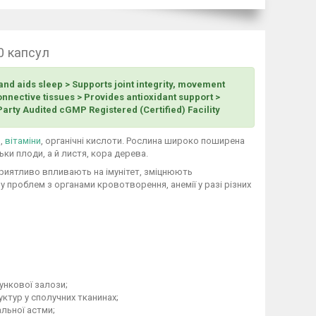
0 капсул
nd aids sleep > Supports joint integrity, movement
connective tissues > Provides antioxidant support >
arty Audited cGMP Registered (Certified) Facility
и,
вітаміни
, органічні кислоти. Рослина широко поширена
ьки плоди, а й листя, кора дерева.
приятливо впливають на імунітет, зміцнюють
 проблем з органами кровотворення, анемії у разі різних
ункової залози;
ктур у сполучних тканинах;
альної астми;