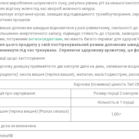
лює вироблення шлункового соку, регулює рівень pH за низької кислот
яє відтоку жовчі під час хвороб жовчного міхура;
алізує згортання крові, захищає від підвищеного тромбоутворення, серц
гічних процесів.
вишні допоможе швидше відновитися у разі ревматизму, схильності до с
ільшенню енергетичного запасу, підвищує стійкість до стресів, захворю
ами, потужними
антиоксидантами
, які мають багато переваг для здоров
я цього продукту у свій посттренувальний режим допоможе швидше
иникнути під час тренувань. Сприяючи здоровому кровотоку, ця ф
ації щодо застосування:
арчову домішку приймайте по дві капсули двічі на день, запиваючи водо
гредієнти): кисла вишня (терпка вишня), желатин, мальтодекстрин, рисо
Харчова (поживна) цінність Tart Ch
ія про харчування
Розмір порції 2 капсули
Кількість в 1 порції
шня (терпка вишня) (Prunus cerasus)
1,00 г
доза не визначена.
rtshef®