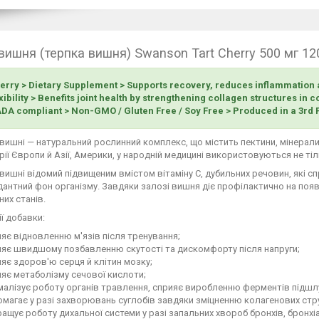
вишня (терпка вишня) Swanson Tart Cherry 500 мг 12
herry > Dietary Supplement > Supports recovery, reduces inflammation a
xibility > Benefits joint health by strengthening collagen structures in 
DA compliant > Non-GMO / Gluten Free / Soy Free > Produced in a 3rd P
вишні — натуральний рослинний комплекс, що містить пектини, мінерал
рії Європи й Азії, Америки, у народній медицині використовуються не тіл
вишні відомий підвищеним вмістом вітаміну C, дубильних речовин, які с
антний фон організму. Завдяки залозі вишня діє профілактично на появу
них станів.
ії добавки:
яє відновленню м'язів після тренування;
ияє швидшому позбавленню скутості та дискомфорту після напруги;
яє здоров'ю серця й клітин мозку;
яє метаболізму сечової кислоти;
алізує роботу органів травлення, сприяє виробленню ферментів підшл
магає у разі захворювань суглобів завдяки зміцненню колагенових стру
ащує роботу дихальної системи у разі запальних хвороб бронхів, бронхі