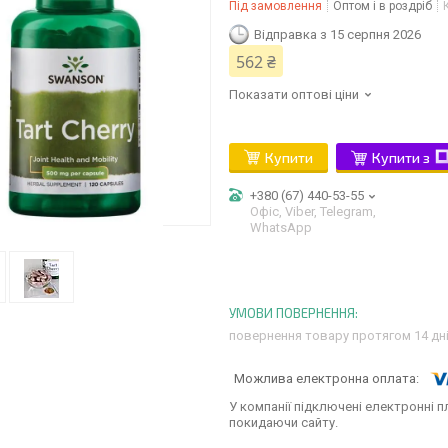
Під замовлення
Оптом і в роздріб
Відправка з 15 серпня 2026
562 ₴
Показати оптові ціни
Купити
Купити з
+380 (67) 440-53-55
Офіс, Viber, Telegram,
WhatsApp
повернення товару протягом 14 дн
У компанії підключені електронні п
покидаючи сайту.