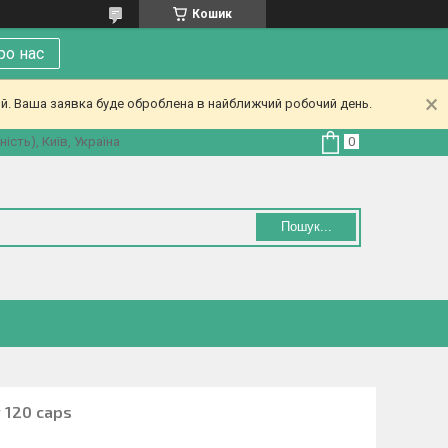
Кошик
ро нас
ий. Ваша заявка буде оброблена в найближчий робочий день.
ість), Київ, Україна
Пошук...
 120 caps