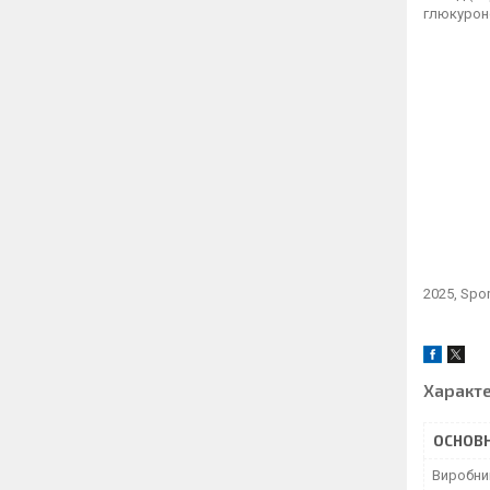
глюкуроно
2025, Spo
Характ
ОСНОВН
Виробни