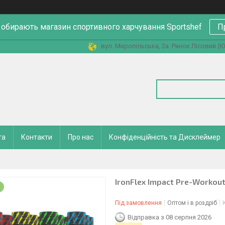
 обирають магазин спортивного харчування Sportshef
П
вул. Миропільська, 2а. Ринок Лісовий (Юн
та
Контакти
Про нас
Конфіденційність та Дисклеймер
IronFlex Impact Pre-Workout
Під замовлення
Оптом і в роздріб
Відправка з 08 серпня 2026