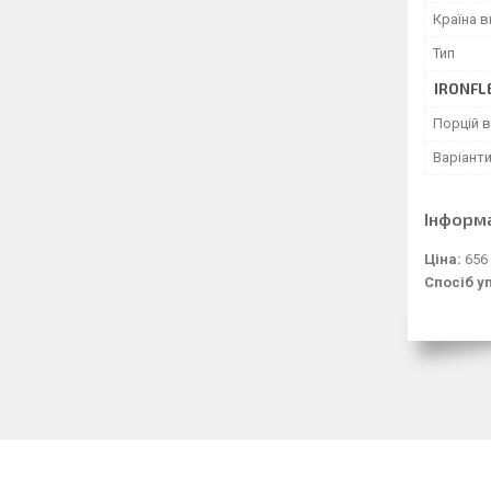
Країна 
Тип
IRONFL
Порцій в
Варіант
Інформ
Ціна:
656
Спосіб у