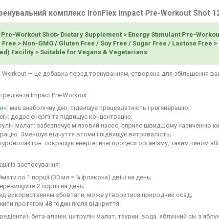
енувальний комплекс IronFlex Impact Pre-Workout Shot 1
 Pre-Workout Shot> Dietary Supplement > Energy Stimulant Pre-Worko
d Free > Non-GMO / Gluten Free / Soy Free / Sugar Free / Lactose Free 
ied) Facility > Suitable for Vegans & Vegetarians
e-Workout — це добавка перед тренуванням, створена для збільшення ва
нгредієнти Impact Pre-Workout:
рин
: має анаболічну дію, підвищує працездатність і регенерацію;
їн: додає енергії та підвищує концентрацію;
улін малат: забезпечує м'язовий насос, сприяє швидшому насиченню ки
рацію. Зменшує відчуття втоми і підвищує витривалість;
уронолактон: покращує енергетичні процеси організму, таким чином зб
ції із застосування:
мати по 1 порції (30 мл = ¼ флакона) двічі на день;
еревищуйте 2 порції на день;
ед використанням збовтати, може утворитися природний осад;
ити протягом 48 годин після відкриття.
гредієнти): бета-аланін, цитрулін малат, таурин, вода, яблучний сік з яб