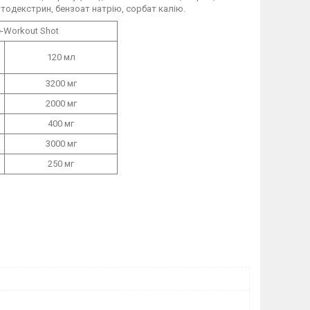
тодекстрин, бензоат натрію, сорбат калію.
e-Workout Shot
120 мл
3200 мг
2000 мг
400 мг
3000 мг
250 мг