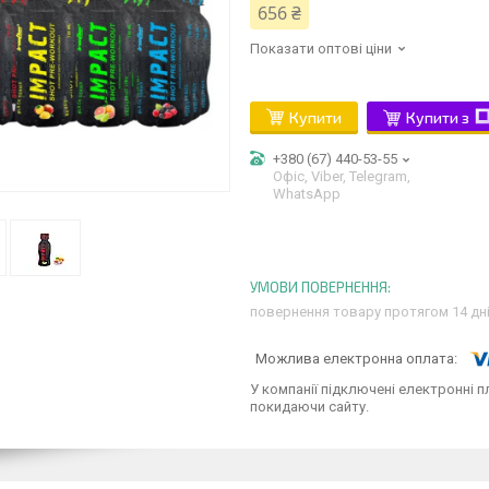
656 ₴
Показати оптові ціни
Купити
Купити з
+380 (67) 440-53-55
Офіс, Viber, Telegram,
WhatsApp
повернення товару протягом 14 дн
У компанії підключені електронні п
покидаючи сайту.