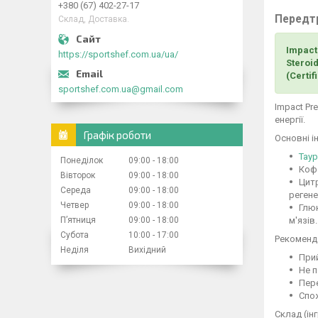
+380 (67) 402-27-17
Передтр
Склад, Доставка.
Impact
https://sportshef.com.ua/ua/
Steroi
(Certif
sportshef.com.ua@gmail.com
Impact Pr
енергії.
Графік роботи
Основні і
Тау
Понеділок
09:00
18:00
Кофе
Вівторок
09:00
18:00
Цитр
Середа
09:00
18:00
регене
Четвер
09:00
18:00
Глюк
м'язів.
Пʼятниця
09:00
18:00
Субота
10:00
17:00
Рекоменда
Неділя
Вихідний
Прий
Не п
Пер
Спож
Склад (ін