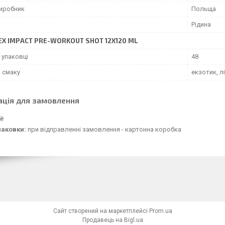
виробник
Польща
Рідина
EX IMPACT PRE-WORKOUT SHOT 12Х120 ML
 упаковці
48
и смаку
екзотик, л
ація для замовлення
 ₴
паковки:
при відправленні замовлення - картонна коробка
Сайт створений на маркетплейсі
Prom.ua
Продавець на Bigl.ua