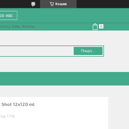
Кошик
ро нас
ість), Київ, Україна
Пошук...
 Shot 12х120 ml
Код:
1736