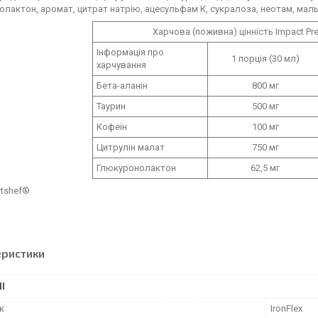
лактон, аромат, цитрат натрію, ацесульфам К, сукралоза, неотам, маль
Харчова (поживна) цінність Impact Pr
Інформація про
1 порція (30 мл)
харчування
Бета-аланін
800 мг
Таурин
500 мг
Кофеїн
100 мг
Цитрулін малат
750 мг
Глюкуронолактон
62,5 мг
rtshef®
еристики
І
к
IronFlex