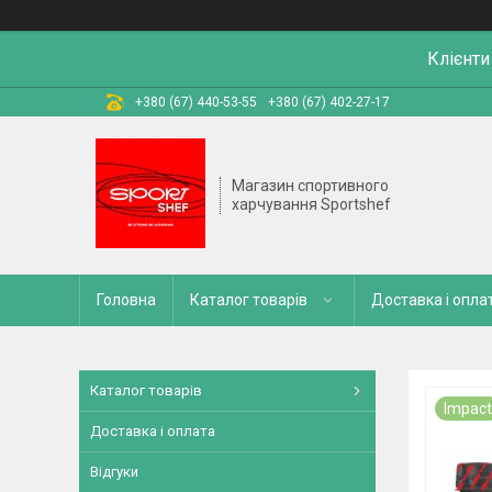
Клієнти
+380 (67) 440-53-55
+380 (67) 402-27-17
Магазин спортивного
харчування Sportshef
Головна
Каталог товарів
Доставка і опла
Каталог товарів
Impact
Доставка і оплата
Відгуки