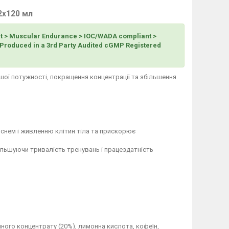
2х120 мл
ut > Muscular Endurance > IOC/WADA compliant >
> Produced in a 3rd Party Audited cGMP Registered
шої потужності, покращення концентрації та збільшення
снем і живленню клітин тіла та прискорює
ільшуючи тривалість тренувань і працездатність
лучного концентрату (20%), лимонна кислота, кофеїн,