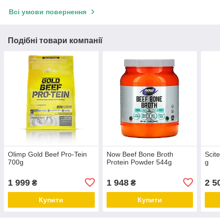
Всі умови повернення
Подібні товари компанії
Olimp Gold Beef Pro-Tein
Now Beef Bone Broth
Scit
700g
Protein Powder 544g
g
1 999
1 948
2 5
₴
₴
Купити
Купити