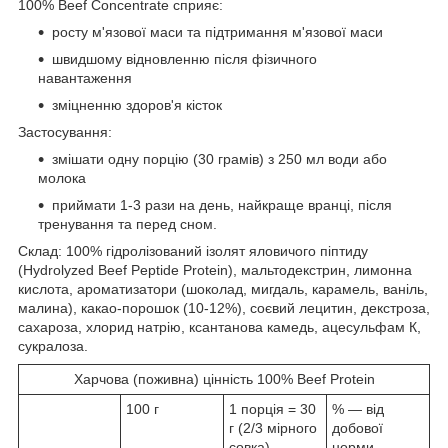
100% Beef Concentrate сприяє:
росту м'язової маси та підтримання м'язової маси
швидшому відновленню після фізичного
навантаження
зміцненню здоров'я кісток
Застосування:
змішати одну порцію (30 грамів) з 250 мл води або
молока
приймати 1-3 рази на день, найкраще вранці, після
тренування та перед сном.
Склад: 100% гідролізований ізолят яловичого піптиду
(Hydrolyzed Beef Peptide Protein), мальтодекстрин, лимонна
кислота, ароматизатори (шоколад, мигдаль, карамель, ваніль,
малина), какао-порошок (10-12%), соєвий лецитин, декстроза,
сахароза, хлорид натрію, ксантанова камедь, ацесульфам К,
сукралоза.
Харчова (поживна) цінність 100% Beef Protein
100 г
1 порція = 30
% — від
г (2/3 мірного
добової
совка)
норми