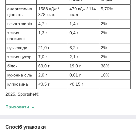
енергетична
1588 кДж /
479 кДж / 114
5,70%
цінність
378 ккал
ккал
всього жирів
4,7 г
1,4 г
2%
з яких
1,3 г
0,4 г
2%
насичені
вуглеводи
21,0 г
6,2 г
2%
з яких цукор
7,0 г
2,1 г
2%
білок
63,0 г
19,0 г
38%
кухонна сіль
2,0 г
0,61 г
10%
клітковина
<0,5 г
<0,15 г
2025, Sportshef®
Приховати
Спосіб упаковки