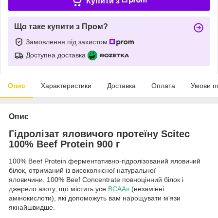
Купити з
Що таке купити з Пром?
Замовлення під захистом
Доступна доставка
Опис
Характеристики
Доставка
Оплата
Умови п
Опис
Гідролізат яловичого протеїну Scitec
100% Beef Protein 900 г
100% Beef Protein ферментативно-гідролізований яловичий
білок, отриманий із високоякісної натуральної
яловичини. 100% Beef Concentrate повноцінний білок і
джерело азоту, що містить усе
BCAAs
(незамінні
амінокислоти), які допоможуть вам нарощувати м'язи
якнайшвидше.