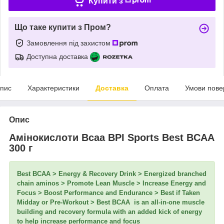
Купити з
Що таке купити з Пром?
Замовлення під захистом
Доступна доставка
пис
Характеристики
Доставка
Оплата
Умови пове
Опис
Амінокислоти Bcaa BPI Sports Best BCAA
300 г
Best BCAA > Energy & Recovery Drink > Energized branched
chain aminos > Promote Lean Muscle > Increase Energy and
Focus > Boost Performance and Endurance > Best if Taken
Midday or Pre-Workout > Best BCAA is an all-in-one muscle
building and recovery formula with an added kick of energy
to help increase performance and focus