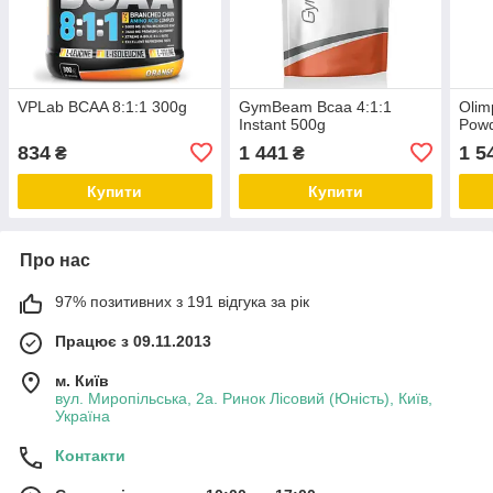
VPLab BCAA 8:1:1 300g
GymBeam Bcaa 4:1:1
Olim
Instant 500g
Powd
834
1 441
1 5
₴
₴
Купити
Купити
Про нас
97% позитивних з 191 відгука за рік
Працює з 09.11.2013
м. Київ
вул. Миропільська, 2а. Ринок Лісовий (Юність), Київ,
Україна
Контакти