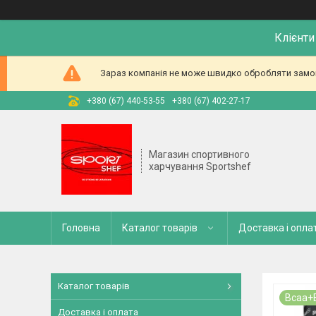
Клієнти
Зараз компанія не може швидко обробляти замовл
+380 (67) 440-53-55
+380 (67) 402-27-17
Магазин спортивного
харчування Sportshef
Головна
Каталог товарів
Доставка і опла
Каталог товарів
Bcaa+
Доставка і оплата