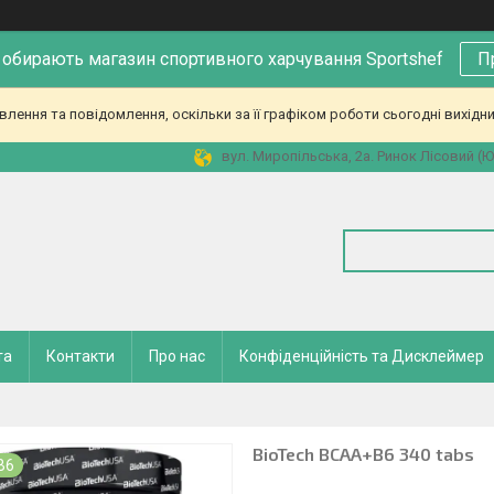
 обирають магазин спортивного харчування Sportshef
П
ення та повідомлення, оскільки за її графіком роботи сьогодні вихідн
вул. Миропільська, 2а. Ринок Лісовий (Юн
та
Контакти
Про нас
Конфіденційність та Дисклеймер
BioTech BCAA+B6 340 tabs
B6