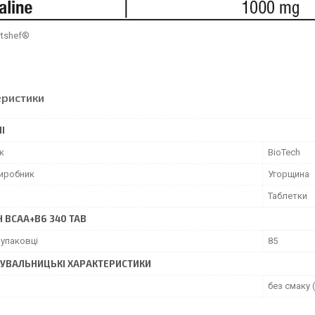
rtshef®
еристики
І
к
BioTech
виробник
Угорщина
Таблетки
H BCAA+B6 340 TAB
 упаковці
85
УВАЛЬНИЦЬКІ ХАРАКТЕРИСТИКИ
без смаку 