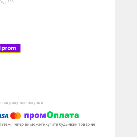
Код:
829
ів
за рахунок покупця
латежі. Тепер ви можете купити будь-який товар не