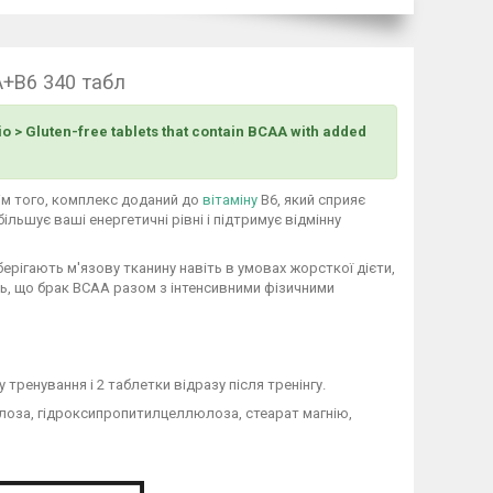
A+B6 340 табл
io > Gluten-free tablets that contain BCAA with added
 Крім того, комплекс доданий до
вітаміну
B6, який сприяє
ільшує ваші енергетичні рівні і підтримує відмінну
ерігають м'язову тканину навіть в умовах жорсткої дієти,
ь, що брак BCAA разом з інтенсивними фізичними
тренування і 2 таблетки відразу після тренінгу.
юлоза, гідроксипропитилцеллюлоза, стеарат магнію,