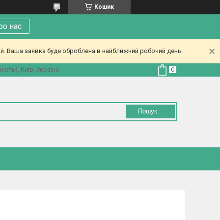
Кошик
ро нас
ий. Ваша заявка буде оброблена в найближчий робочий день.
ість), Київ, Україна
Пошук...