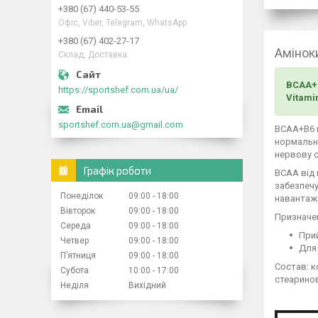
+380 (67) 440-53-55
Офіс, Viber, Telegram, WhatsApp
+380 (67) 402-27-17
Амінок
Склад, Доставка.
BCAA+B6
https://sportshef.com.ua/ua/
Vitamin
sportshef.com.ua@gmail.com
BCAA+B6 
нормально
нервову с
Графік роботи
BCAA від 
забезпечу
Понеділок
09:00
18:00
навантаж
Вівторок
09:00
18:00
Призначе
Середа
09:00
18:00
Прий
Четвер
09:00
18:00
Для 
Пʼятниця
09:00
18:00
Состав: к
Субота
10:00
17:00
стеаринов
Неділя
Вихідний