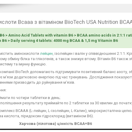
ислоти Bcaaa з вітаміном BiioTech USA Nutrition BCA
 > Amino Acid Tablets with vitamin B6 > BCAA amino acids in 2:1:1 rat
 B6 > Daily serving 4 tablets: 4000 mg BCAA & 1,5 mg Vitamin B6
містить амінокислоти
лейцин
, ізолейцин і валін у співвідношенні 2:1:1.
му обміну білка та глікогенів, а також знижує втому. Вітамін B6 також зб
истему та імунну функцію.
компанії BioTech допомагають підтримувати позитивний баланс азоту, зб
є м'язи додатковою енергією під час тренувань. Дослідження показуют
еннями призводить до руйнування м’язів.
ння:
мати по чотири таблетки в день;
поліпшення результату приймайте по 2 таблетки за 30 хвилин до початку 
омплекс BCAAA (L-лейцин, L-ізолейцин, L-Калин), мікрокристалічна цел
а кислота, піридоксин гідрохлорид (витаміном B6).
Харчова (пілотова) цінність BCAA+B6