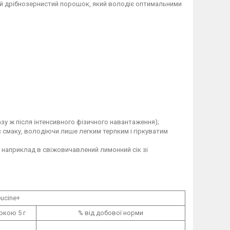
ний дрібнозернистий порошок, який володіє оптимальними
зу ж після інтенсивного фізичного навантаження);
є смаку, володіючи лише легким терпким і гіркуватим
 наприклад в свіжовичавлений лимонний сік зі
ucine+
іркою 5 г
% від добової норми