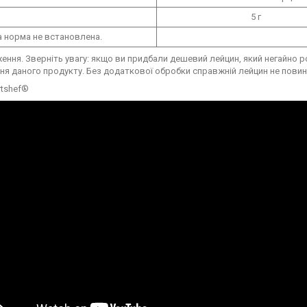
5 г
 норма не встановлена.
ння. Зверніть увагу: якщо ви придбали дешевий лейцин, який негайно р
я даного продукту. Без додаткової обробки справжній лейцин не повин
rtshef®