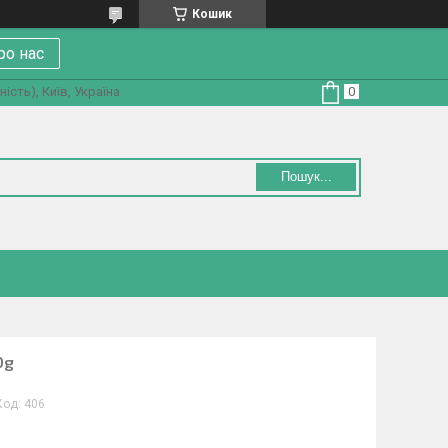
Кошик
ро нас
ість), Київ, Україна
Пошук...
0g
Код:
406