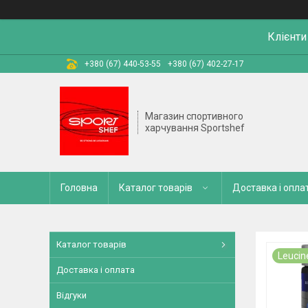
Клієнти
+380 (67) 440-53-55
+380 (67) 402-27-17
Магазин спортивного
харчування Sportshef
Головна
Каталог товарів
Доставка і опла
Каталог товарів
Leucin
Доставка і оплата
Відгуки