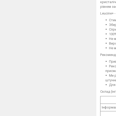
кристаліч
рівнем з
Leucine+ 
Стим
Збер
Спри
100%
Не м
Виро
Не м
Рекоменда
Прий
Реко
присма
Ми р
штучни
Для
Склад (ін
Інформац