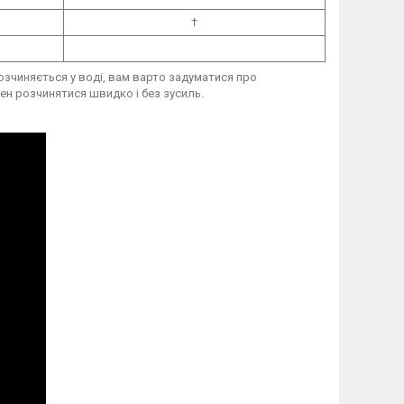
†
озчиняється у воді, вам варто задуматися про
ен розчинятися швидко і без зусиль.