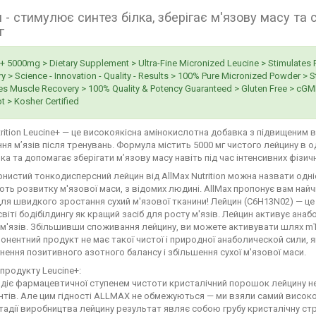
 - стимулює синтез білка, зберігає м'язову масу та
г
+ 5000mg > Dietary Supplement > Ultra-Fine Micronized Leucine > Stimulates 
y > Science - Innovation - Quality - Results > 100% Pure Micronized Powder > 
s Muscle Recovery > 100% Quality & Potency Guaranteed > Gluten Free > cGMP Cer
t > Kosher Certified
trition Leucine+ — це високоякісна амінокислотна добавка з підвищеним в
ня м’язів після тренувань. Формула містить 5000 мг чистого лейцину в 
лка та допомагає зберігати м’язову масу навіть під час інтенсивних фізи
нистий тонкодисперсний лейцин від AllMax Nutrition можна назвати одн
ть розвитку м'язової маси, з відомих людині. AllMax пропонує вам найч
ля швидкого зростання сухий м'язової тканини! Лейцин (C6H13N02) — 
світі бодібілдингу як кращий засіб для росту м'язів. Лейцин активує ан
 м'язів. Збільшивши споживання лейцину, ви можете активувати шлях m
нентний продукт не має такої чистої і природної анаболической сили, 
нення позитивного азотного балансу і збільшення сухої м'язової маси.
продукту Leucine+:
іє фармацевтичної ступенем чистоти кристалічний порошок лейцину не
тів. Але цим гідності ALLMAX не обмежуються — ми взяли самий високояк
стадії виробництва лейцину результат являє собою грубу кристалічну с