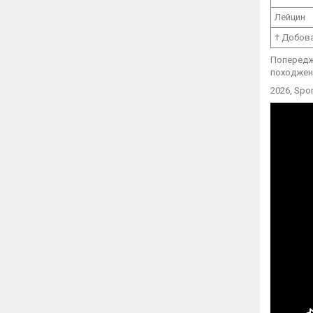
Лейцин
† Добова
Попередже
походженн
2026, Spo