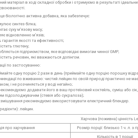
ний матеріал в ході складної обробки і отримуємо в результаті ідеаль
асвоюваності.
- це біологічно активна добавка, яка забезпечує:
улює синтез білка;
ігає суху м'язову масу;
яє відновленню м'язів;
 гарантія якості та ефективності;
істить глютену;
бляється підприємством, яке відповідає вимогам чинної GMP;
істить речовин, які вважаються допінгом.
ції по застосуванню:
майте одну порцію 2 рази в день (приймайте одну порцію порошку відра
мендації по вживанню: чистий лейцин по своїй природі практично не ма
ком, і не розчиняється у воді негайно;
екомендуємо додавати його в ваш протеїновий коктейль, суміш або сік,
м підсолоджувачем (стевія або сукралоза);
 змішування рекомендуємо використовувати електричний блендер.
гредієнти): лейцин.
Харчова (поживна) цінність Le
ія про харчування
Розмір порції: близько 1 ч. л. з г
Кількість в 1 порції