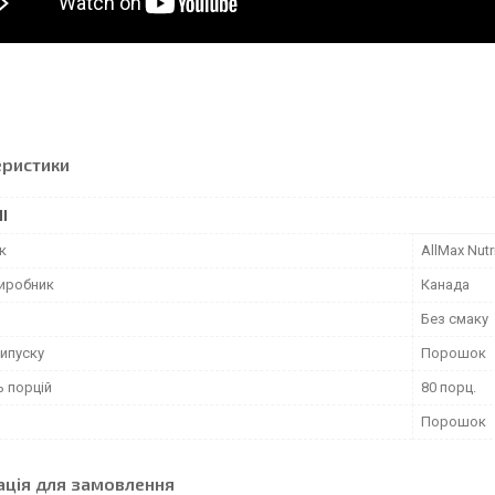
еристики
І
к
AllMax Nutr
виробник
Канада
Без смаку
ипуску
Порошок
ь порцій
80 порц.
Порошок
ація для замовлення