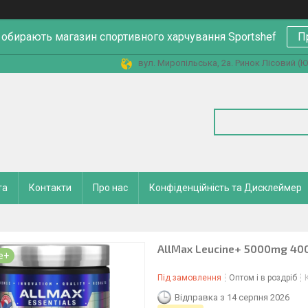
 обирають магазин спортивного харчування Sportshef
П
вул. Миропільська, 2а. Ринок Лісовий (Юн
та
Контакти
Про нас
Конфіденційність та Дисклеймер
AllMax Leucine+ 5000mg 40
e+
Під замовлення
Оптом і в роздріб
Відправка з 14 серпня 2026