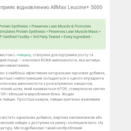
 сприяє відновленню AllMax Leucine+ 5000
Protein Synthesis > Preserves Lean Muscle & Promotes
Stimulates Protein Synthesis > Preserves Lean Muscle Mass >
tified Facility > 3rd Party Tested > Every Ingredient -
містом L-
лейцину
, створена для підтримки росту та
одній порції — ключової BCAA-амінокислоти, яка активує
чних навантажень.
ією з найбільш ефективних натуральних харчових добавок,
истіше і найпотужніший складається з одного інгредієнта
це ключова амінокислоти з розгалуженою ланцюгом,
аболічний шлях, який називається mTOR, стимулюючи синтез
TOR і збільшити вироблення білка. Жоден
як лейцин. Простіше кажучи, лейцин критично важливим
 містить єднальних добавок, інертних наповнювачів або
існий лейцин з доступних на ринку і поліпшили його. На
труктуру. Ми подрібнюємо такий необроблений