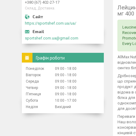
+380 (67) 402-27-17
Лейцин
Склад, Доставка.
мг 400 
https://sportshef.com.ua/ua/
Leucine
Recover
Promote
sportshef.com.ua@gmail.com
Every Lo
AllMax Nu
Графік роботи
відновлен
синтез бі
Понеділок
09:00
18:00
Вівторок
09:00
18:00
Дрібнозер
що сприяю
Середа
09:00
18:00
продукт д
Четвер
09:00
18:00
відома в 
Пʼятниця
09:00
18:00
білка для
Субота
10:00
17:00
однокомпо
Неділя
Вихідний
для досяг
Переваги 
Наш волод
консерван
кінцевій 