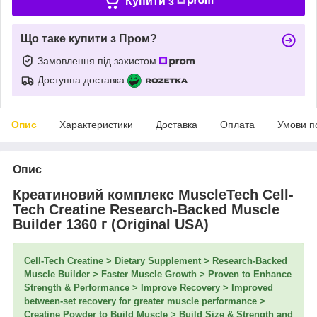
Купити з
Що таке купити з Пром?
Замовлення під захистом
Доступна доставка
Опис
Характеристики
Доставка
Оплата
Умови п
Опис
Креатиновий комплекс MuscleTech Cell-
Tech Creatine Research-Backed Muscle
Builder 1360 г (Original USA)
Cell-Tech Creatine > Dietary Supplement > Research-Backed
Muscle Builder > Faster Muscle Growth > Proven to Enhance
Strength & Performance > Improve Recovery > Improved
between-set recovery for greater muscle performance >
Creatine Powder to Build Muscle > Build Size & Strength and