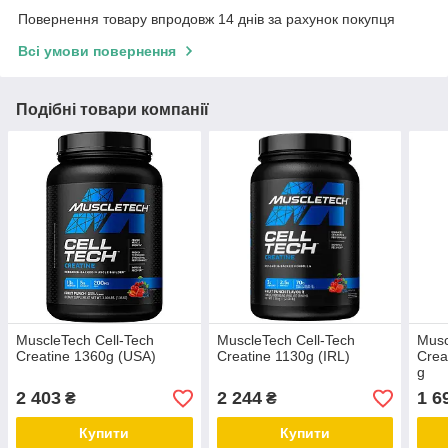
Повернення товару впродовж 14 днів за рахунок покупця
Всі умови повернення
Подібні товари компанії
MuscleTech Cell-Tech
MuscleTech Cell-Tech
Musc
Creatine 1360g (USA)
Creatine 1130g (IRL)
Crea
g
2 403
2 244
1 6
₴
₴
Купити
Купити