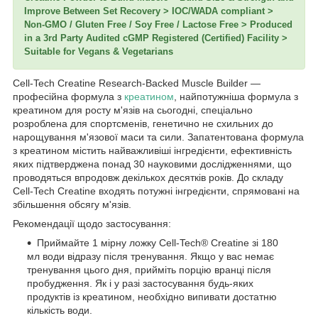
Improve Between Set Recovery > IOC/WADA compliant >
Non-GMO / Gluten Free / Soy Free / Lactose Free > Produced
in a 3rd Party Audited cGMP Registered (Certified) Facility >
Suitable for Vegans & Vegetarians
Cell-Tech Creatine Research-Backed Muscle Builder —
професійна формула з
креатином
, найпотужніша формула з
креатином для росту м'язів на сьогодні, спеціально
розроблена для спортсменів, генетично не схильних до
нарощування м'язової маси та сили. Запатентована формула
з креатином містить найважливіші інгредієнти, ефективність
яких підтверджена понад 30 науковими дослідженнями, що
проводяться впродовж декількох десятків років. До складу
Cell-Tech Creatine входять потужні інгредієнти, спрямовані на
збільшення обсягу м'язів.
Рекомендації щодо застосування:
Приймайте 1 мірну ложку Cell-Tech® Creatine зі 180
мл води відразу після тренування. Якщо у вас немає
тренування цього дня, прийміть порцію вранці після
пробудження. Як і у разі застосування будь-яких
продуктів із креатином, необхідно випивати достатню
кількість води.