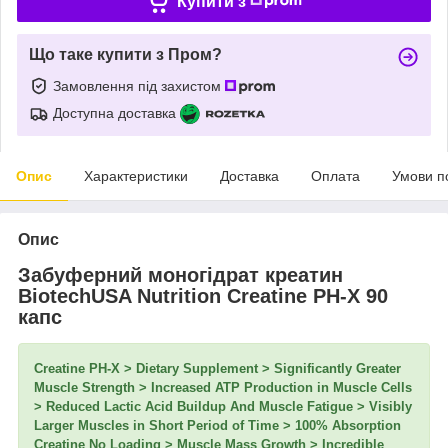
Купити з
Що таке купити з Пром?
Замовлення під захистом
Доступна доставка
Опис
Характеристики
Доставка
Оплата
Умови п
Опис
Забуферний моногідрат креатин
BiotechUSA Nutrition Creatine PH-X 90
капс
Creatine PH-X > Dietary Supplement > Significantly Greater
Muscle Strength > Increased ATP Production in Muscle Cells
> Reduced Lactic Acid Buildup And Muscle Fatigue > Visibly
Larger Muscles in Short Period of Time > 100% Absorption
Creatine No Loading > Muscle Mass Growth > Incredible