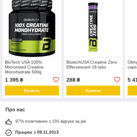
BioTech USA 100%
BiotechUSA Creatine Zero
Olim
Micronized Creatine
Effervescent 18 tabs
caps
Monohydrate 500g
1 395
288
5 4
₴
₴
Купити
Купити
Про нас
97% позитивних з 191 відгука за рік
Працює з 09.11.2013