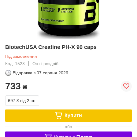
BiotechUSA Creatine PH-X 90 caps
Під замовлення
Код: 1523
Опт і роздріб
Відправка з
07 серпня 2026
733
₴
697 ₴
від 2 шт.
Купити
або