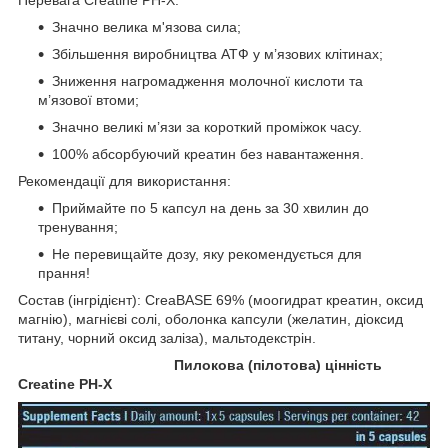
Перевага Creatine PH-X:
Значно велика м'язова сила;
Збільшення виробництва АТФ у м’язових клітинах;
Зниження нагромадження молочної кислоти та
м’язової втоми;
Значно великі м’язи за короткий проміжок часу.
100% абсорбуючий креатин без навантаження.
Рекомендації для використання:
Приймайте по 5 капсул на день за 30 хвилин до
тренування;
Не перевищайте дозу, яку рекомендується для
прання!
Состав (інгрідієнт): CreaBASE 69% (моогидрат креатин, оксид
магнію), магнієві солі, оболонка капсули (желатин, діоксид
титану, чорний оксид заліза), мальтодекстрін.
Пилокова (пілотова) цінність
Creatine PH-X