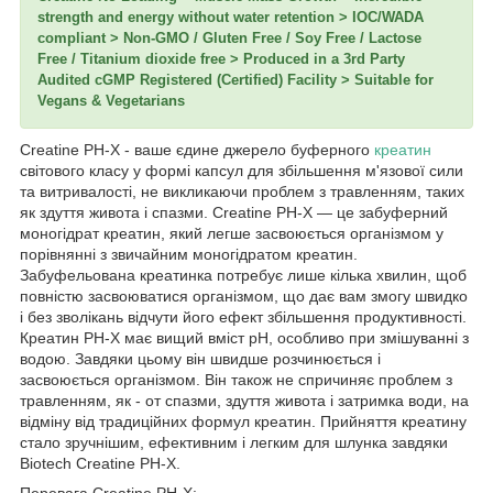
strength and energy without water retention > IOC/WADA
compliant > Non-GMO / Gluten Free / Soy Free / Lactose
Free / Titanium dioxide free > Produced in a 3rd Party
Audited cGMP Registered (Certified) Facility > Suitable for
Vegans & Vegetarians
Creatine PH-X - ваше єдине джерело буферного
креатин
світового класу у формі капсул для збільшення м'язової сили
та витривалості, не викликаючи проблем з травленням, таких
як здуття живота і спазми. Creatine PH-X — це забуферний
моногідрат креатин, який легше засвоюється організмом у
порівнянні з звичайним моногідратом креатин.
Забуфельована креатинка потребує лише кілька хвилин, щоб
повністю засвоюватися організмом, що дає вам змогу швидко
і без зволікань відчути його ефект збільшення продуктивності.
Креатин PH-X має вищий вміст pH, особливо при змішуванні з
водою. Завдяки цьому він швидше розчинюється і
засвоюється організмом. Він також не спричиняє проблем з
травленням, як - от спазми, здуття живота і затримка води, на
відміну від традиційних формул креатин. Прийняття креатину
стало зручнішим, ефективним і легким для шлунка завдяки
Biotech Creatine PH-X.