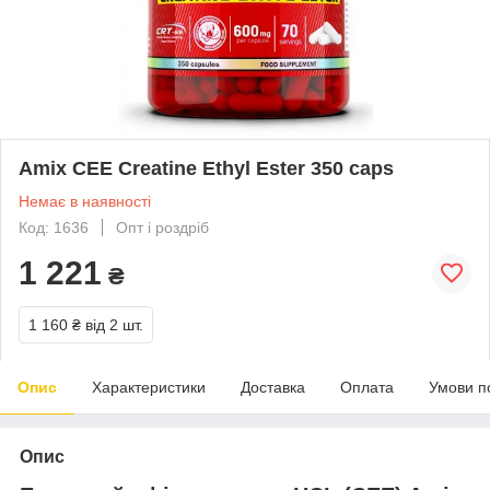
Amix CEE Creatine Ethyl Ester 350 caps
Немає в наявності
Код: 1636
Опт і роздріб
1 221
₴
1 160 ₴
від 2 шт.
Опис
Характеристики
Доставка
Оплата
Умови п
Опис