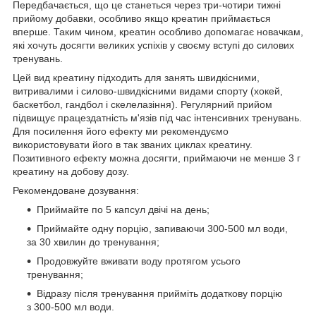
Передбачається, що це станеться через три-чотири тижні
прийому добавки, особливо якщо креатин приймається
вперше. Таким чином, креатин особливо допомагає новачкам,
які хочуть досягти великих успіхів у своєму вступі до силових
тренувань.
Цей вид креатину підходить для занять швидкісними,
витривалими і силово-швидкісними видами спорту (хокей,
баскетбол, гандбол і скелелазіння). Регулярний прийом
підвищує працездатність м'язів під час інтенсивних тренувань.
Для посилення його ефекту ми рекомендуємо
використовувати його в так званих циклах креатину.
Позитивного ефекту можна досягти, приймаючи не менше 3 г
креатину на добову дозу.
Рекомендоване дозування:
Приймайте по 5 капсул двічі на день;
Приймайте одну порцію, запиваючи 300-500 мл води,
за 30 хвилин до тренування;
Продовжуйте вживати воду протягом усього
тренування;
Відразу після тренування прийміть додаткову порцію
з 300-500 мл води.