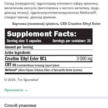
Склад (інгредієнти): гідрохлорид етилового ефіру креатину,
желатинова капсула (виготовлена з чистого желатину, води,
діоксид титану), гідроксипропілметилцелюлоза Methocel®,
стеарат магнію, діоксид кремнію.
Харчова (поживна) цінність CEE Creatine Ethyl Ester
© 2024, Tm Sportshef
Приховати
Спосіб упаковки