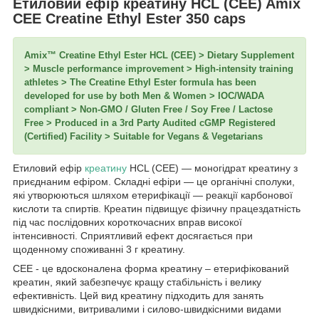
Етиловий ефір креатину HCL (CEE) Amix
CEE Creatine Ethyl Ester 350 caps
Amix™ Creatine Ethyl Ester HCL (CEE) > Dietary Supplement
> Muscle performance improvement > High-intensity training
athletes > The Creatine Ethyl Ester formula has been
developed for use by both Men & Women > IOC/WADA
compliant > Non-GMO / Gluten Free / Soy Free / Lactose
Free > Produced in a 3rd Party Audited cGMP Registered
(Certified) Facility > Suitable for Vegans & Vegetarians
Етиловий ефір
креатину
HCL (CEE) — моногідрат креатину з
приєднаним ефіром. Складні ефіри — це органічні сполуки,
які утворюються шляхом етерифікації — реакції карбонової
кислоти та спиртів. Креатин підвищує фізичну працездатність
під час послідовних короткочасних вправ високої
інтенсивності. Сприятливий ефект досягається при
щоденному споживанні 3 г креатину.
CEE - це вдосконалена форма креатину – етерифікований
креатин, який забезпечує кращу стабільність і велику
ефективність. Цей вид креатину підходить для занять
швидкісними, витривалими і силово-швидкісними видами