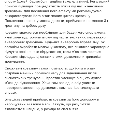
спорту (хокей, баскетбол, гандбол і скелелазіння). Регулярний
прийом підвищує працездатність м'язів під час інтенсивних
тренувань. Для посилення його ефекту ми рекомендуємо
використовувати його в так званих циклах креатину.
Позитивного ефекту можна досягти, приймаючи не менше 3 г
креатину на добову дозу.
Креатин вважається необхідним для будь-якого спортсмена,
який хоче відстрочити втому під час інтенсивних, переважно
анаеробних тренувань. Будь-яка анаеробна вправа змушує
організм виробляти молочну кислоту, яка викликає характерне
відчуття печіння, яке відчувається, коли м’яз втомлюється.
Креатин відкладає ці ознаки втоми, дозволяючи триваліші
тренування.
Споживачі креатину також помічають, що їхнім м’язам
потрібен менший проміжок часу для відновлення після
виснажливих тренувань. Креатин зменшує біль, стимулює
м'язи до відновлення. Хоча вам все одно слід уникати
перетренованості, це дозволить вам частіше виконувати
вправи.
Більшість людей приймають креатин за його допомогу в
нарощуванні м'язової маси. Кажуть, що результати
з’являються швидше, у розмірі та силі м’язів.