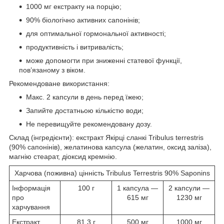
1000 мг екстракту на порцію;
90% біологічно активних сапонінів;
для оптимальної гормональної активності;
продуктивність і витривалість;
може допомогти при зниженні статевої функції,
пов’язаному з віком.
Рекомендоване використання:
Макс. 2 капсули в день перед їжею;
Запийте достатньою кількістю води;
Не перевищуйте рекомендовану дозу.
Склад (інгредієнти): екстракт Якірці сланкі Tribulus terrestris
(90% сапонінів), желатинова капсула (желатин, оксид заліза),
магнію стеарат, діоксид кремнію.
Харчова (поживна) цінність Tribulus Terrestris 90% Saponins
Інформація
100 г
1 капсула —
2 капсули —
про
615 мг
1230 мг
харчування
Екстракт
81,3 г
500 мг
1000 мг