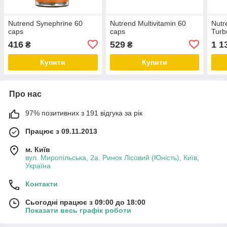
Nutrend Synephrine 60
Nutrend Multivitamin 60
Nutr
caps
caps
Turb
416
529
1 1
₴
₴
Купити
Купити
Про нас
97% позитивних з 191 відгука за рік
Працює з 09.11.2013
м. Київ
вул. Миропільська, 2а. Ринок Лісовий (Юність), Київ,
Україна
Контакти
Сьогодні працює з 09:00 до 18:00
Показати весь графік роботи