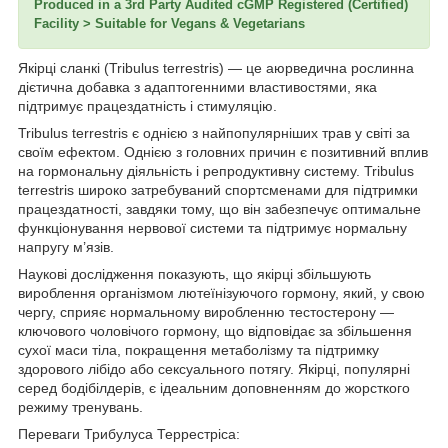
Produced in a 3rd Party Audited cGMP Registered (Certified)
Facility > Suitable for Vegans & Vegetarians
Якірці сланкі (Tribulus terrestris) — це аюрведична рослинна
дієтична добавка з адаптогенними властивостями, яка
підтримує працездатність і стимуляцію.
Tribulus terrestris є однією з найпопулярніших трав у світі за
своїм ефектом. Однією з головних причин є позитивний вплив
на гормональну діяльність і репродуктивну систему. Tribulus
terrestris широко затребуваний спортсменами для підтримки
працездатності, завдяки тому, що він забезпечує оптимальне
функціонування нервової системи та підтримує нормальну
напругу м’язів.
Наукові дослідження показують, що якірці збільшують
вироблення організмом лютеїнізуючого гормону, який, у свою
чергу, сприяє нормальному виробленню тестостерону —
ключового чоловічого гормону, що відповідає за збільшення
сухої маси тіла, покращення метаболізму та підтримку
здорового лібідо або сексуального потягу. Якірці, популярні
серед бодібілдерів, є ідеальним доповненням до жорсткого
режиму тренувань.
Переваги Трибулуса Террестріса: