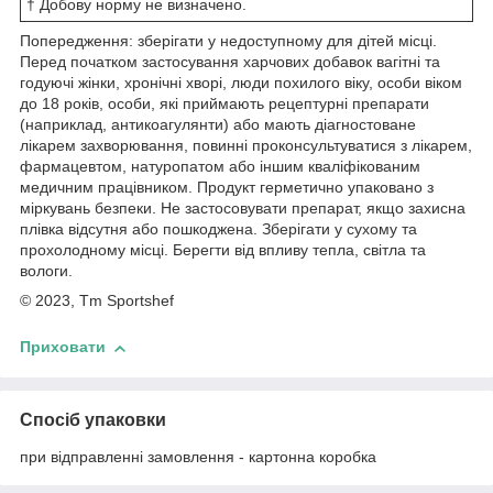
† Добову норму не визначено.
Попередження: зберігати у недоступному для дітей місці.
Перед початком застосування харчових добавок вагітні та
годуючі жінки, хронічні хворі, люди похилого віку, особи віком
до 18 років, особи, які приймають рецептурні препарати
(наприклад, антикоагулянти) або мають діагностоване
лікарем захворювання, повинні проконсультуватися з лікарем,
фармацевтом, натуропатом або іншим кваліфікованим
медичним працівником. Продукт герметично упаковано з
міркувань безпеки. Не застосовувати препарат, якщо захисна
плівка відсутня або пошкоджена. Зберігати у сухому та
прохолодному місці. Берегти від впливу тепла, світла та
вологи.
© 2023, Tm Sportshef
Приховати
Спосіб упаковки
при відправленні замовлення - картонна коробка