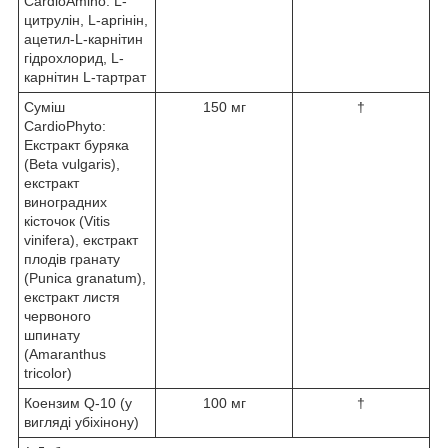
CardioAmino: L-
цитрулін, L-аргінін,
ацетил-L-карнітин
гідрохлорид, L-
карнітин L-тартрат
Суміш
150 мг
†
CardioPhyto:
Екстракт буряка
(Beta vulgaris),
екстракт
виноградних
кісточок (Vitis
vinifera), екстракт
плодів гранату
(Punica granatum),
екстракт листя
червоного
шпинату
(Amaranthus
tricolor)
Коензим Q-10 (у
100 мг
†
вигляді убіхінону)