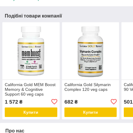
Подібні товари компанії
California Gold MEM Boost
California Gold Silymarin
Cali
Memory & Cognitive
Complex 120 veg caps
90 V
Support 60 veg caps
1 572
682
501
₴
₴
Купити
Купити
Про нас