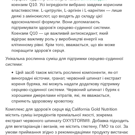
коензим Q10. Усі інгредієнти вибрано завдяки корисним
властивостям. L-цитрулін, L-аргінін і L-карнітин — лише
деякі з амінокислот, що входять до складу цієї
вдосконаленої формули. Вони допомагають
підтримувати здоров’я серцево-судинної системи.
Коензим Q10 — це важливий антиоксидант, який
відіграє важливу роль у виробництві енергії на
клітинному рівні. Крім того, вважається, що він може
покращити здоров’я серця.
Унікальна рослинна суміш для підтримки серцево-судинної
системи:
Цей засіб також містить рослинні компоненти, як-от
виноградні кісточки, гранат, червоний шпинат і екстракт
кореня буряка, які можуть надати додаткову підтримку
серцево-судинної системи. Червоний шпинат і буряк є
хорошими джерелами нітратів, які, як вважається,
сприяють здоровому кровотоку.
Комплекс для здоров’я серця від California Gold Nutrition
містить суміш інгредієнтів преміальної якості, зокрема
екстракт червоного шпинату OXYSTORM®. Добавка підходить
для вегетаріанців і веганів, не містить глютену, ГМО та сої. За
умови приймання згідно з рекомендаціями продукту вистачає