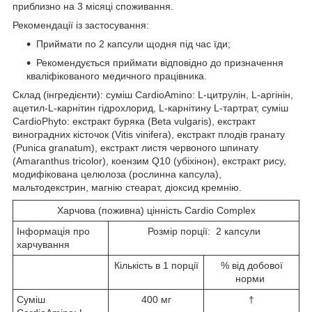
приблизно на 3 місяці споживання.
Рекомендації із застосування:
Приймати по 2 капсули щодня під час їди;
Рекомендується приймати відповідно до призначення
кваліфікованого медичного працівника.
Склад (інгредієнти): суміш CardioAmino: L-цитрулін, L-аргінін,
ацетил-L-карнітин гідрохлорид, L-карнітину L-тартрат, суміш
CardioPhyto: екстракт буряка (Beta vulgaris), екстракт
виноградних кісточок (Vitis vinifera), екстракт плодів гранату
(Punica granatum), екстракт листя червоного шпинату
(Amaranthus tricolor), коензим Q10 (убіхінон), екстракт рису,
модифікована целюлоза (рослинна капсула),
мальтодекстрин, магнію стеарат, діоксид кремнію.
Харчова (поживна) цінність Cardio Complex
Інформація про
Розмір порції: 2 капсули
харчування
Кількість в 1 порції
% від добової
норми
Суміш
400 мг
†