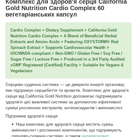
Комплекс для здоров'я серця California
Gold Nutrition Cardio Complex 60
вегетаріанських капсул
Cardio Complex > Dietary Supplement > California Gold
Nutrition Cardio Complex > A Blend of Beneficial Herbal
Extracts and Amino Acids > Featuring OXYSTORM® Red
Spinach Extract > Supports Cardiovascular Health >
IOC/WADA compliant > Non-GMO / Gluten Free / Soy Free /
Sugar Free / Lactose Free > Produced in a 3rd Party Audited
cGMP Registered (Certified) Facility > Suitable for Vegans &
Vegetarians
Серцево-судинна система — це джерело енергії організму,
яке підтримує серцебиття та кровотік. Комплекс для здоров’я
серця від California Gold Nutrition допомагає підтримувати
здоров’я цієї важливої системи за допомогою ефективної
суміші рослинних екстрактів, антиоксидантів і амінокислот.
Підтримка здоров’я серця:
Наш комплекс для здоров’я серця містить суміш
амінокислот і рослинних компонентів, що підтримують
серцево-судинну систему, а також
антиоксидант