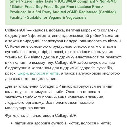
Smell > Zero Fishy Taste > IOC/WADA compliant > Non-GMO
/ Gluten Free / Soy Free / Sugar Free / Lactose Free >
Produced in a 3rd Party Audited cGMP Registered (Certified)
Facility > Suitable for Vegans & Vegetarians
CollagenUP — харчова добавка, пептиді морського колагену,
біодоступний ферментативно гідролізований рибний колаген,
а також природний зволожувач гіалуронова кислота та вітамін
С. Колаген є основною структурною білкою, яка міститься в
суглобах, кістках, шкірі, волоссі, нігтях та інших сполучних
тканинах. Він відповідає за підтримку еластичності та гнучкості
цих тканин по всьому тілу. CollagenUP забезпечує організм
біодоступним колагеном для підтримки здоров'я суглобів,
кісток,
шкіри, волосся й нігтів
, а також гіалуроновою кислотою
для зволоження цих тканин.
Для виготовлення CollagenUP використовуються пептиди
колагену, які отримують із риби. Основна перевага —
здатність глибокого проникнення колагену в тканини
людського організму. Все пояснюється низькою
молекулярною вагою.
Функціональні властивості CollagenUP:
підтримка здоров'я суглобів, кісток, волосся й нігтів;