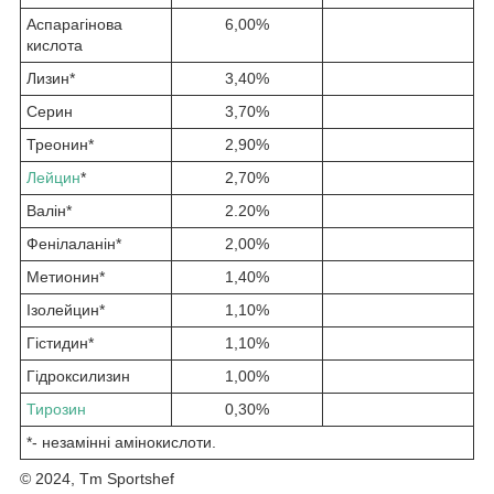
Аспарагінова
6,00%
кислота
Лизин*
3,40%
Серин
3,70%
Треонин*
2,90%
Лейцин
*
2,70%
Валін*
2.20%
Фенілаланін*
2,00%
Метионин*
1,40%
Ізолейцин*
1,10%
Гістидин*
1,10%
Гідроксилизин
1,00%
Тирозин
0,30%
*- незамінні амінокислоти.
© 2024, Tm Sportshef