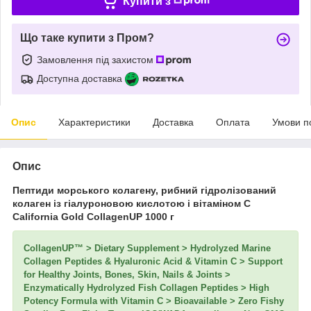
Купити з
Що таке купити з Пром?
Замовлення під захистом
Доступна доставка
Опис
Характеристики
Доставка
Оплата
Умови п
Опис
Пептиди морського колагену, рибний гідролізований
колаген із гіалуроновою кислотою і вітаміном C
California Gold CollagenUP 1000 г
CollagenUP™ > Dietary Supplement > Hydrolyzed Marine
Collagen Peptides & Hyaluronic Acid & Vitamin C > Support
for Healthy Joints, Bones, Skin, Nails & Joints >
Enzymatically Hydrolyzed Fish Collagen Peptides > High
Potency Formula with Vitamin C > Bioavailable > Zero Fishy