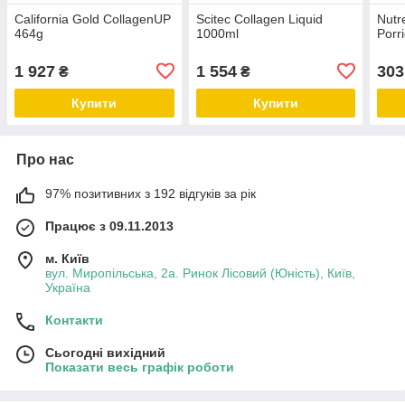
California Gold CollagenUP
Scitec Collagen Liquid
Nutr
464g
1000ml
Porr
1 927
1 554
303
₴
₴
Купити
Купити
Про нас
97% позитивних з 192 відгуків за рік
Працює з 09.11.2013
м. Київ
вул. Миропільська, 2а. Ринок Лісовий (Юність), Київ,
Україна
Контакти
Сьогодні вихідний
Показати весь графік роботи