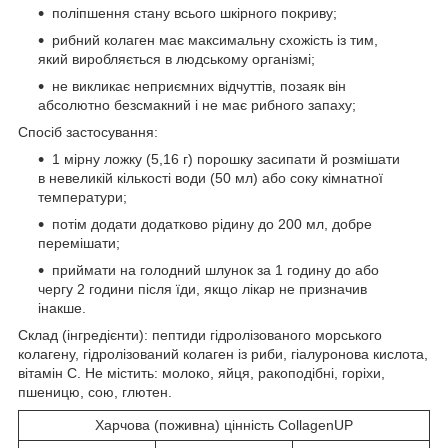
поліпшення стану всього шкірного покриву;
рибний колаген має максимальну схожість із тим,
який виробляється в людському організмі;
не викликає неприємних відчуттів, позаяк він
абсолютно безсмакний і не має рибного запаху;
Спосіб застосування:
1 мірну ложку (5,16 г) порошку засипати й розмішати
в невеликій кількості води (50 мл) або соку кімнатної
температури;
потім додати додатково рідину до 200 мл, добре
перемішати;
приймати на голодний шлунок за 1 годину до або
чергу 2 години після їди, якщо лікар не призначив
інакше.
Склад (інгредієнти): пептиди гідролізованого морського
колагену, гідролізований колаген із риби, гіалуронова кислота,
вітамін С. Не містить: молоко, яйця, ракоподібні, горіхи,
пшеницю, сою, глютен.
Харчова (поживна) цінність CollagenUP