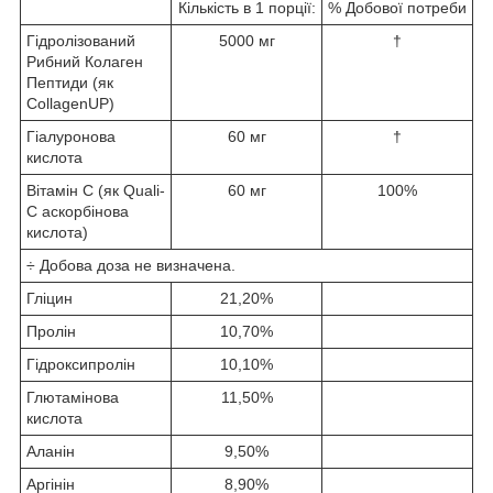
Кількість в 1 порції:
% Добової потреби
Гідролізований
5000 мг
†
Рибний Колаген
Пептиди (як
CollagenUP)
Гіалуронова
60 мг
†
кислота
Вітамін С (як Quali-
60 мг
100%
C аскорбінова
кислота)
÷ Добова доза не визначена.
Гліцин
21,20%
Пролін
10,70%
Гідроксипролін
10,10%
Глютамінова
11,50%
кислота
Аланін
9,50%
Аргінін
8,90%