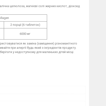
алічна целюлоза, магнієві солі жирних кислот, діоксид
llagen
2 порції (6 таблеток)
6000 мг
истовуватися як заміна (заміщення) різноманітного
айте при алергії будь-який з інгредієнтів продукту.
берігати у недоступному для маленьких дітей місці.