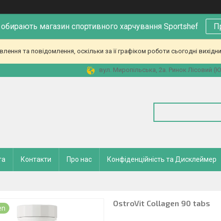
 обирають магазин спортивного харчування Sportshef
П
ення та повідомлення, оскільки за її графіком роботи сьогодні вихідн
вул. Миропільська, 2а. Ринок Лісовий (Юн
та
Контакти
Про нас
Конфіденційність та Дисклеймер
OstroVit Collagen 90 tabs
en