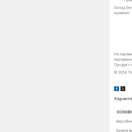
Склад (ін
кремнію.
Не переви
харчуванн
Продукт н
© 2024, T
Характ
ОСНОВН
Виробни
Країна 