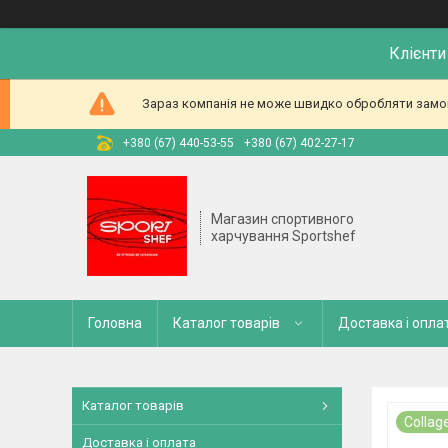
Клієнти
Зараз компанія не може швидко обробляти замовл
+380 (67) 440-53-55
+380 (67) 402-27-17
Магазин спортивного
харчування Sportshef
Головна
Каталог товарів
Доставка і опла
Каталог товарів
Collag
Доставка і оплата