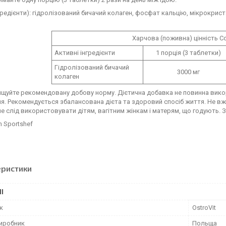
гредієнти): гідролізований бичачий колаген, фосфат кальцію, мікрокрист
Харчова (поживна) цінність Co
Активні інгредієнти
1 порція (3 таблетки)
Гідролізований бичачий
3000 мг
колаген
щуйте рекомендовану добову норму. Дієтична добавка не повинна викор
я. Рекомендується збалансована дієта та здоровий спосіб життя. Не вжив
е слід використовувати дітям, вагітним жінкам і матерям, що годують. З
m Sportshef
еристики
І
к
OstroVit
виробник
Польща