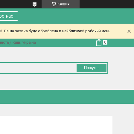
Кошик
ро нас
ий. Ваша заявка буде оброблена в найближчий робочий день.
ість), Київ, Україна
Пошук...