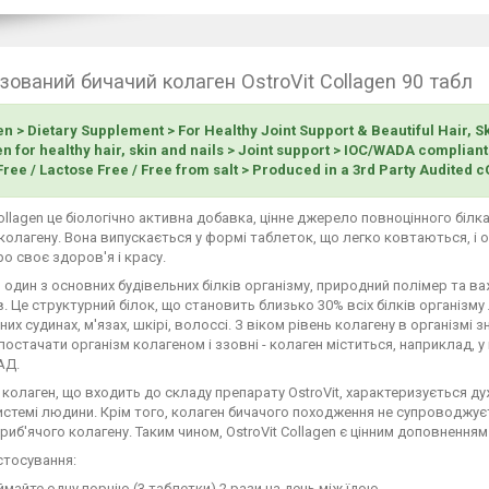
ізований бичачий колаген OstroVit Collagen 90 табл
n > Dietary Supplement > For Healthy Joint Support & Beautiful Hair, Sk
n for healthy hair, skin and nails > Joint support > IOC/WADA compliant
ree / Lactose Free / Free from salt > Produced in a 3rd Party Audited c
Collagen це біологічно активна добавка, цінне джерело повноцінного біл
колагену. Вона випускається у формі таблеток, що легко ковтаються, і
о своє здоров'я і красу.
 один з основних будівельних білків організму, природний полімер та 
в. Це структурний білок, що становить близько 30% всіх білків організму 
их судинах, м'язах, шкірі, волоссі. З віком рівень колагену в організмі
постачати організм колагеном і ззовні - колаген міститься, наприклад, у
АД.
колаген, що входить до складу препарату OstroVit, характеризується д
истемі людини. Крім того, колаген бичачого походження не супроводжуєт
 риб'ячого колагену. Таким чином, OstroVit Collagen є цінним доповнення
стосування:
майте одну порцію (3 таблетки) 2 рази на день між їдою.