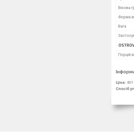
Вікова г
Форма в
Вага
Застосу
OSTROV
Порцій в
Інформ
Ціна:
401
Спосіб у