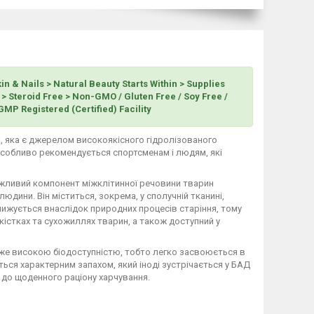
in & Nails > Natural Beauty Starts Within > Supplies
 > Steroid Free > Non-GMO / Gluten Free / Soy Free /
GMP Registered (Certified) Facility
ка, яка є джерелом високоякісного гідролізованого
 особливо рекомендується спортсменам і людям, які
важливий компонент міжклітинної речовини тварин
людини. Він міститься, зокрема, у сполучній тканині,
 знижується внаслідок природних процесів старіння, тому
 кістках та сухожиллях тварин, а також доступний у
уже високою біодоступністю, тобто легко засвоюється в
ься характерним запахом, який іноді зустрічається у БАД
м до щоденного раціону харчування.