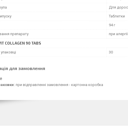
рупа
Для дорос
ипуску
Таблетки
94 г
вання препарату
при алергії
IT COLLAGEN 90 TABS
 упаковці
30
ація для замовлення
 ₴
паковки:
при відправленні замовлення - картонна коробка