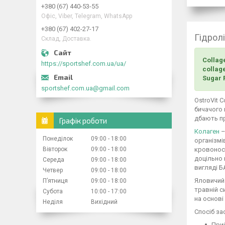
+380 (67) 440-53-55
Офіс, Viber, Telegram, WhatsApp
+380 (67) 402-27-17
Гідрол
Склад, Доставка.
Collage
https://sportshef.com.ua/ua/
collage
Sugar F
sportshef.com.ua@gmail.com
OstroVit 
бичачого 
дбають пр
Графік роботи
Колаген
–
Понеділок
09:00
18:00
організмі
кровоносн
Вівторок
09:00
18:00
доцільно 
Середа
09:00
18:00
вигляді Б
Четвер
09:00
18:00
Яловичий 
Пʼятниця
09:00
18:00
травній с
Субота
10:00
17:00
на основі
Неділя
Вихідний
Спосіб за
Прий