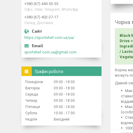
+380 (67) 440-53-55
Офіс, Viber, Telegram, WhatsApp
+380 (67) 402-27-17
Чорна 
Склад, Доставка.
Black 
https://sportshef.com.ua/ua/
Drive >
Ingred
/ Lacto
sportshef.com.ua@gmail.com
Vegeta
Корінь ма
Графік роботи
можуть пі
Понеділок
09:00
18:00
Давній сек
Вівторок
09:00
18:00
Мака
Середа
09:00
18:00
ставил
Четвер
09:00
18:00
віддав
Мака
Пʼятниця
09:00
18:00
(особл
Субота
10:00
17:00
Стве
Неділя
Вихідний
відома
1000