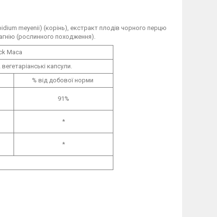
epidium meyenii) (корінь), екстракт плодів чорного перцю
магнію (рослинного походження).
ack Maca
2 вегетаріанські капсули.
% від добової норми
91%
*
*