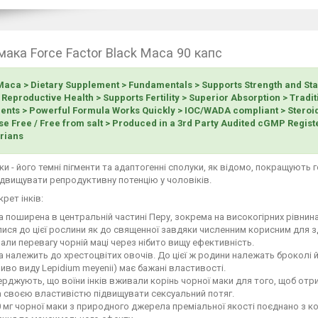
мака Force Factor Black Maca 90 капс
Maca > Dietary Supplement > Fundamentals > Supports Strength and Sta
 Reproductive Health > Supports Fertility > Superior Absorption > Tradi
ients > Powerful Formula Works Quickly > IOC/WADA compliant > Steroid
se Free / Free from salt > Produced in a 3rd Party Audited cGMP Registe
rians
ки - його темні пігменти та адаптогенні сполуки, як відомо, покращують г
двищувати репродуктивну потенцію у чоловіків.
рет інків:
 поширена в центральній частині Перу, зокрема на високогірних рівнина
ися до цієї рослини як до священної завдяки численним корисним для 
али перевагу чорній маці через нібито вищу ефективність.
 належить до хрестоцвітих овочів. До цієї ж родини належать броколі й 
иво виду Lepidium meyenii) має бажані властивості.
рджують, що воїни інків вживали корінь чорної маки для того, щоб отри
 своєю властивістю підвищувати сексуальний потяг.
 мг чорної маки з природного джерела преміальної якості поєднано з к