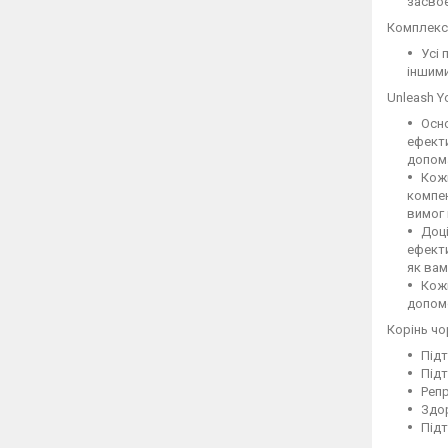
засвоє
Комплексн
Усі 
іншими
Unleash Yo
Осно
ефекти
допом
Кожн
компен
вимог 
Доці
ефекти
як вам
Кожн
допомо
Корінь чо
Підт
Підт
Реп
Здор
Підт