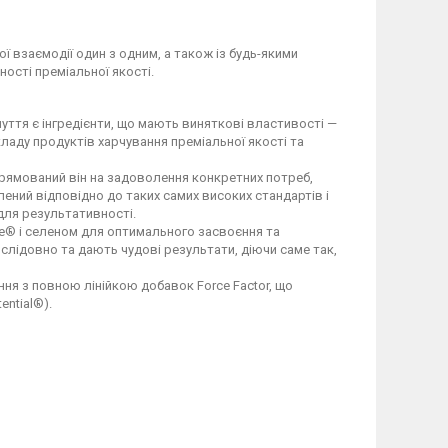
ої взаємодії один з одним, а також із будь-якими
ості преміальної якості.
уття є інгредієнти, що мають виняткові властивості —
ладу продуктів харчування преміальної якості та
спрямований він на задоволення конкретних потреб,
ений відповідно до таких самих високих стандартів і
 для результативності.
e® і селеном для оптимального засвоєння та
ослідовно та дають чудові результати, діючи саме так,
ня з повною лінійкою добавок Force Factor, що
ential®).