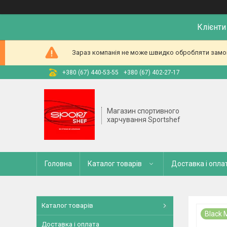
Клієнти
Зараз компанія не може швидко обробляти замовл
+380 (67) 440-53-55
+380 (67) 402-27-17
Магазин спортивного
харчування Sportshef
Головна
Каталог товарів
Доставка і опла
Каталог товарів
Black 
Доставка і оплата