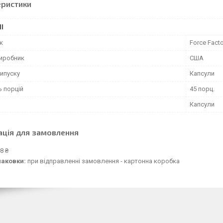
еристики
І
к
Force Facto
виробник
США
ипуску
Капсули
ь порцій
45 порц.
Капсули
ація для замовлення
8 ₴
паковки:
при відправленні замовлення - картонна коробка