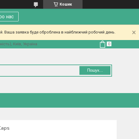
Кошик
ро нас
ий. Ваша заявка буде оброблена в найближчий робочий день.
ість), Київ, Україна
Пошук...
Caps