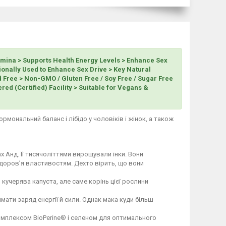
mina > Supports Health Energy Levels > Enhance Sex
tionally Used to Enhance Sex Drive > Key Natural
 Free > Non-GMO / Gluten Free / Soy Free / Sugar Free
red (Certified) Facility > Suitable for Vegans &
ормональний баланс і лібідо у чоловіків і жінок, а також
х Анд. Її тисячоліттями вирощували інки. Вони
здоров’я властивостям. Дехто вірить, що вони
кучерява капуста, але саме корінь цієї рослини
мати заряд енергії й сили. Однак мака куди більш
омплексом BioPerine® і селеном для оптимального