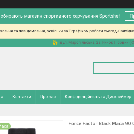
 обирають магазин спортивного харчування Sportshef
П
ення та повідомлення, оскільки за її графіком роботи сьогодні вихідн
вул. Миропільська, 2а. Ринок Лісовий (Юн
та
Контакти
Про нас
Конфіденційність та Дисклеймер
Force Factor Black Maca 90 
Maca