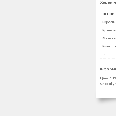
Характ
ОСНОВН
Виробни
Країна 
Форма в
Кількіст
Тип
Інформ
Ціна:
1 13
Спосіб у