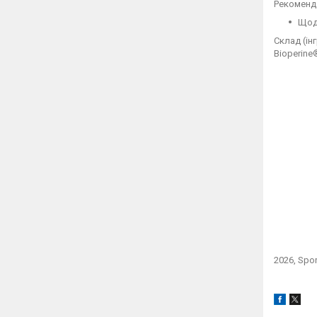
Рекоменда
Щодн
Склад (ін
Bioperine
2026, Spo