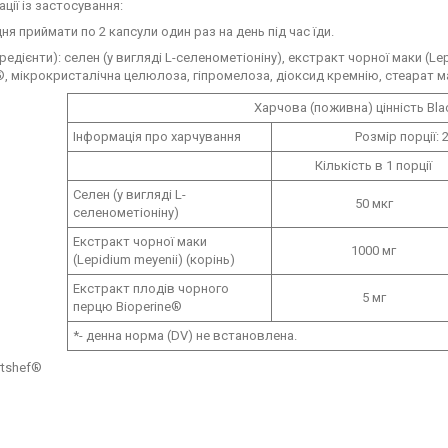
ції із застосування:
я приймати по 2 капсули один раз на день під час їди.
гредієнти): селен (у вигляді L-селенометіоніну), екстракт чорної маки (L
®, мікрокристалічна целюлоза, гіпромелоза, діоксид кремнію, стеарат 
Харчова (поживна) цінність Bl
Інформація про харчування
Розмір порції: 
Кількість в 1 порції
Селен (у вигляді L-
50 мкг
селенометіоніну)
Екстракт чорної маки
1000 мг
(Lepidium meyenii) (корінь)
Екстракт плодів чорного
5 мг
перцю Bioperine®
*- денна норма (DV) не встановлена.
rtshef®