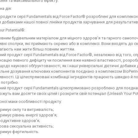
ння та максимального ефекту.
а дія:
продукти серії Fundamentals від Force Factor® розроблені для комплексн
 добавками нашої повної лінійки продуктів харчування для результативн
ur Potential®:
вним будівельним матеріалом для міцного здоров’я та гарного самопоч
вні сполуки, які приймають окремо або в комплексі. Вони входять до ск
агають нам жити більш повним життям.
ий продукт серії Fundamentals від Force Factor®, незалежно від того, 
сацію певного дефіциту чи посилення вже наявної властивості, розробл
щодо наукової обґрунтованості, як і наші універсальні дієтичні добавки
льне дозування ключових компонентів поєднано з комплексом BioPerin
вності. Ці цілеспрямовані комбінації інгредієнтів працюють швидко й п
 потрібно.
ий продукт серії Fundamentals цілеспрямовано розроблено для поєднан
жуть вам досягти своїх цілей і розкрити свій потенціал (Unleash Your Pot
рної маки особливості продукту:
римує силу та витривалість;
римує рівень енергії здоров'я;
родуктивне здоров'я;
ова сексуальна активність;
римує фертильність.