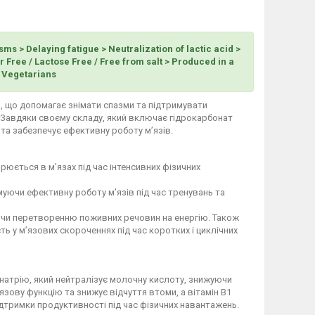
s > Delaying fatigue > Neutralization of lactic acid >
 Free / Lactose Free / Free from salt > Produced in a
& Vegetarians
їв, що допомагає знімати спазми та підтримувати
ь. Завдяки своєму складу, який включає гідрокарбонат
 та забезпечує ефективну роботу м’язів.
юється в м’язах під час інтенсивних фізичних
муючи ефективну роботу м’язів під час тренувань та
ючи перетворенню поживних речовин на енергію. Також
ь у м’язових скороченнях під час коротких і циклічних
 натрію, який нейтралізує молочну кислоту, знижуючи
язову функцію та знижує відчуття втоми, а вітамін В1
дтримки продуктивності під час фізичних навантажень.