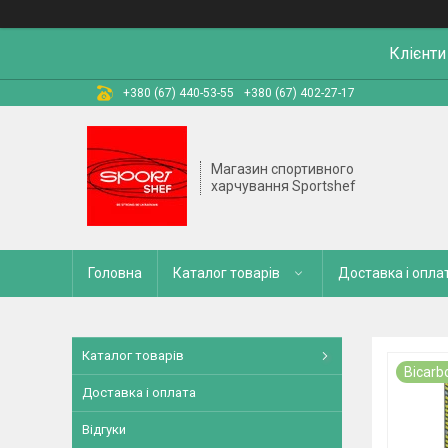
Клієнти
+380 (67) 440-53-55
+380 (67) 402-27-17
Магазин спортивного
харчування Sportshef
Головна
Каталог товарів
Доставка і опла
Каталог товарів
Bicarb
Доставка і оплата
Відгуки