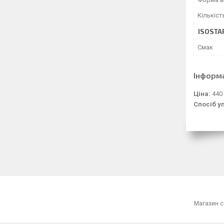
Кількіст
ISOSTAR
Смак
Інформ
Ціна:
440
Спосіб у