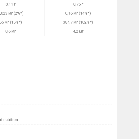
0,11 г
0,75 г
,023 мг (2%*)
0,16 мг (14%*)
55 мг (15%*)
384,7 мг (102%*)
0,6 мг
4,2 мг
t nutrition