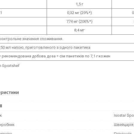
1,5 г
B1
0,32 мг (29%*)
0
774 мг (206%*)
8,4 мг
контрольне значення споживання.
250 мл напою, приготовленого з одного пакетика
= рекомендована добова доза = сім пакетиків по 7,1 г кожен
m Sportshef
еристики
І
к
Isostar Spor
виробник
Швейцарія
ипуску
Порошок