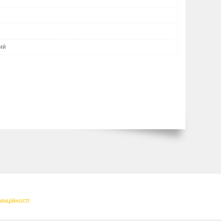
ий
енційності