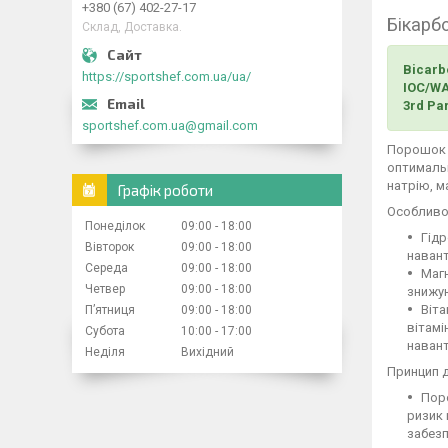
+380 (67) 402-27-17
Бікарбо
Склад, Доставка.
Bicarbo
https://sportshef.com.ua/ua/
IOC/WAD
3rd Par
sportshef.com.ua@gmail.com
Порошок I
оптимальн
натрію, м
Графік роботи
Особливос
Понеділок
09:00
18:00
Гідр
Вівторок
09:00
18:00
навант
Середа
09:00
18:00
Магн
Четвер
09:00
18:00
знижу
Віта
Пʼятниця
09:00
18:00
вітамі
Субота
10:00
17:00
наван
Неділя
Вихідний
Принцип ді
Поро
ризик 
забезп