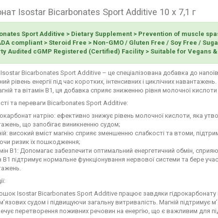
нат Isostar Bicarbonates Sport Additive 10 x 7,1 г
nates Sport Additive > Dietary Supplement > Prevention of muscle spasm
A compliant > Steroid Free > Non-GMO / Gluten Free / Soy Free / Sugar
ty Audited cGMP Registered (Certified) Facility > Suitable for Vegans 
sostar Bicarbonates Sport Additive – це спеціалізована добавка до напо
ий рівень енергії під час коротких, інтенсивних і циклічних навантажен
агній та вітамін В1, ця добавка сприяє зниженню рівня молочної кислоти
ті та переваги Bicarbonates Sport Additive:
окарбонат натрію: ефективно знижує рівень молочної кислоти, яка утвор
ажень, що запобігає виникненню судом;
ій: високий вміст магнію сприяє зменшенню слабкості та втоми, підтри
ючи ризик їх пошкодження;
мін В1: Допомагає забезпечити оптимальний енергетичний обмін, сприя
н В1 підтримує нормальне функціонування нервової системи та бере участ
тажень.
ї:
шок Isostar Bicarbonates Sport Additive працює завдяки гідрокарбонату
м’язових судом і підвищуючи загальну витривалість. Магній підтримує м’
ечує перетворення поживних речовин на енергію, що є важливим для пі