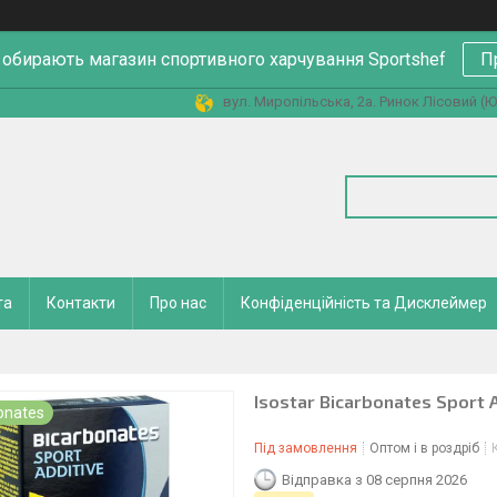
 обирають магазин спортивного харчування Sportshef
П
вул. Миропільська, 2а. Ринок Лісовий (Юн
та
Контакти
Про нас
Конфіденційність та Дисклеймер
Isostar Bicarbonates Sport Ad
onates
Під замовлення
Оптом і в роздріб
Відправка з 08 серпня 2026