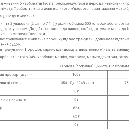
 вживання бікарбонатів Isostar рекомендується в періоди інтенсивних тр
лімату. Прийом тільки в день великого м'язового навантаження може б
ації щодо вживання:
иніть 2 упаковки (2 шт по 7,1 г) у рідині об'ємом 500 мл води або спортив
д тренуванням: Додайте порошок до напою, щоб підготувати м’язи до і
иченню молочної кислоти;
час тренування: Вживання порошку під час тренувань допомагає підтрим
ення судом;
я тренування: Порошок сприяє швидкому відновленню м’язів та зменшу
карбонат натрію 34%, карбонат магнію, сахароза, мальтодекстрин, вітамін
Харчова (поживна) цінність Bicarbonate
ія про харчування
100 г
чна цінність
1054 кДж / 248 ккал
75
0 г
 жирні кислоти
0 г
і
62 г
62 г
0 г