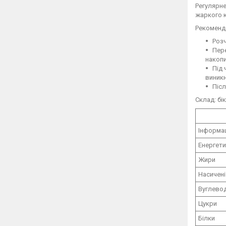
Регулярне
жаркого к
Рекоменд
Розч
Пере
накоп
Під 
виникн
Післ
Склад: бі
Інформац
Енергети
Жири
Насичені
Вуглевод
Цукри
Білки