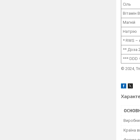
Сіль
Вітамін 
Магній
Натрію
* RWS – 
** Доза 
*** DDD 
© 2024, T
Характ
ОСНОВН
Виробни
Країна 
Форма в