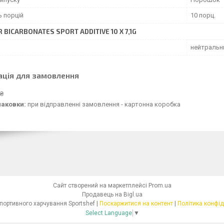
ь порцій
10 порц.
 BICARBONATES SPORT ADDITIVE 10 X 7,1G
нейтральн
ація для замовлення
 ₴
паковки:
при відправленні замовлення - картонна коробка
Сайт створений на маркетплейсі
Prom.ua
Продавець на Bigl.ua
Магазин спортивного харчування Sportshef |
Поскаржитися на контент
|
Політика конфід
Select Language
▼