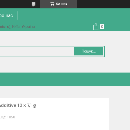
Кошик
ро нас
ість), Київ, Україна
Пошук...
ditive 10 x 7,1 g
Код:
1850