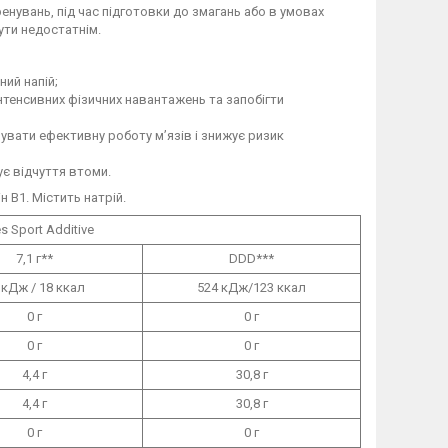
енувань, під час підготовки до змагань або в умовах
ути недостатнім.
ний напій;
нтенсивних фізичних навантажень та запобігти
увати ефективну роботу м’язів і знижує ризик
є відчуття втоми.
 В1. Містить натрій.
s Sport Additive
7,1 г**
DDD***
 кДж / 18 ккал
524 кДж/123 ккал
0 г
0 г
0 г
0 г
4,4 г
30,8 г
4,4 г
30,8 г
0 г
0 г