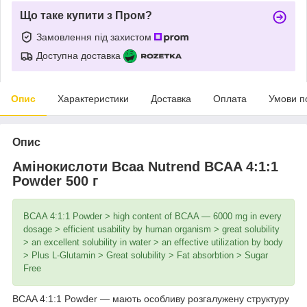
Що таке купити з Пром?
Замовлення під захистом
Доступна доставка
Опис
Характеристики
Доставка
Оплата
Умови п
Опис
Амінокислоти Bcaa Nutrend BCAA 4:1:1
Powder 500 г
BCAA 4:1:1 Powder > high content of BCAA ― 6000 mg in every
dosage > efficient usability by human organism > great solubility
> an excellent solubility in water > an effective utilization by body
> Plus L-Glutamin > Great solubility > Fat absorbtion > Sugar
Free
BCAA 4:1:1 Powder — мають особливу розгалужену структуру