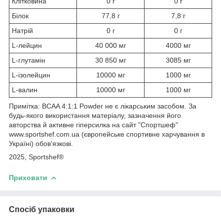
Клітковина
0 г
0 г
Білок
77,8 г
7,8 г
Натрій
0 г
0 г
L-лейцин
40 000 мг
4000 мг
L-глутамін
30 850 мг
3085 мг
L-ізолейцин
10000 мг
1000 мг
L-валин
10000 мг
1000 мг
Примітка: BCAA 4:1:1 Powder не є лікарським засобом. За
будь-якого використання матеріалу, зазначення його
авторства й активне гіперсилка на сайт "Спортшеф"
www.sportshef.com.ua (європейське спортивне харчування в
Україні) обов'язкові.
2025, Sportshef®
Приховати
Спосіб упаковки