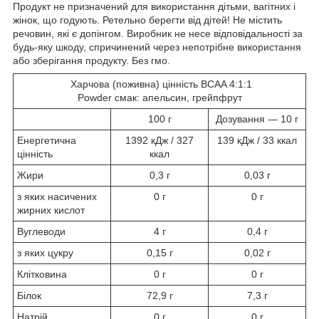
Продукт не призначений для використання дітьми, вагітних і
жінок, що годують. Ретельно берегти від дітей! Не містить
речовин, які є допінгом. Виробник не несе відповідальності за
будь-яку шкоду, спричинений через непотрібне використання
або зберігання продукту. Без гмо.
Харчова (поживна
) цінність
BCAA 4:1:1
Powder
смак: апельсин, грейпфрут
100 г
Дозування — 10 г
Енергетична
1392 кДж / 327
139 кДж / 33 ккал
цінність
ккал
Жири
0,3 г
0,03 г
з яких насичених
0 г
0 г
жирних кислот
Вуглеводи
4 г
0,4 г
з яких цукру
0,15 г
0,02 г
Клітковина
0 г
0 г
Білок
72,9 г
7,3 г
Натрій
0 г
0 г