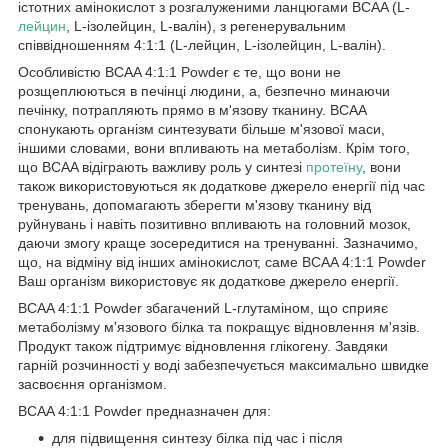
істотних амінокислот з розгалуженими ланцюгами BCAA (L-
лейцин
, L-ізолейцин, L-валін), з регенерувальним
співвідношенням 4:1:1 (L-лейцин, L-ізолейцин, L-валін).
Особливістю BCAA 4:1:1 Powder є те, що вони не
розщеплюються в печінці людини, а, безпечно минаючи
печінку, потрапляють прямо в м'язову тканину. BCAA
спонукають організм синтезувати більше м'язової маси,
іншими словами, вони впливають на метаболізм. Крім того,
що BCAA відіграють важливу роль у синтезі
протеїну
, вони
також використовуються як додаткове джерело енергії під час
тренувань, допомагають зберегти м'язову тканину від
руйнувань і навіть позитивно впливають на головний мозок,
даючи змогу краще зосередитися на тренуванні. Зазначимо,
що, на відміну від інших амінокислот, саме
BCAA 4:1:1 Powder
Ваш організм використовує як додаткове джерело енергії.
BCAA 4:1:1 Powder
збагачений L-глутаміном, що сприяє
метаболізму м'язового білка та покращує відновлення м'язів.
Продукт також підтримує відновлення глікогену. Завдяки
гарній розчинності у воді забезпечується максимально швидке
засвоєння організмом.
BCAA 4:1:1 Powder
предназначен для:
для підвищення синтезу білка під час і після