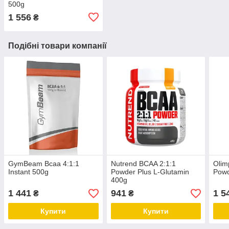
500g
1 556
₴
Подібні товари компанії
GymBeam Bcaa 4:1:1
Nutrend BCAA 2:1:1
Olim
Instant 500g
Powder Plus L-Glutamin
Powd
400g
1 441
941
1 5
₴
₴
Купити
Купити