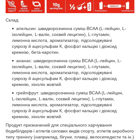
Склад:
апельсин: швидкорозчинна суміш BCAA (L-лейцин, L-
ізолейцин, L-валін, соєвий лецитин), L-глутамін,
лимонна кислота, ароматизатор, підсолоджувачі
сукрозу й ацесульфам К, фосфат кальцію і діоксид
кремнію, бета-каротин.
ананас: швидкорозчинна суміш BCAA (L-лейцин, L-
ізолейцин, L-валін, соєвий лецитин), L-глутамін,
лимонна кислота, ароматизатор, підсолоджувачі
сукрозу й ацесульфам К, фосфат кальцію і діоксид
кремнію, хінолін жовтий.
грейпфрут: швидкорозчинна суміш BCAA (L-лейцин,
L-ізолейцин, L-валін, соєвий лецитин), L-глутамін,
лимонна кислота, ароматизатор, підсолоджувачі
сукрозу й ацесульфам К, фосфат кальцію і діоксид
кремнію, хінолін жовтий.
Продукт призначений для спеціального харчування
бодибілдерів і атлетів силових видів спорту, атлетів аеробного
типу тренінгу (наприклад, бігуни, плавці, велосипедисти та ін.)