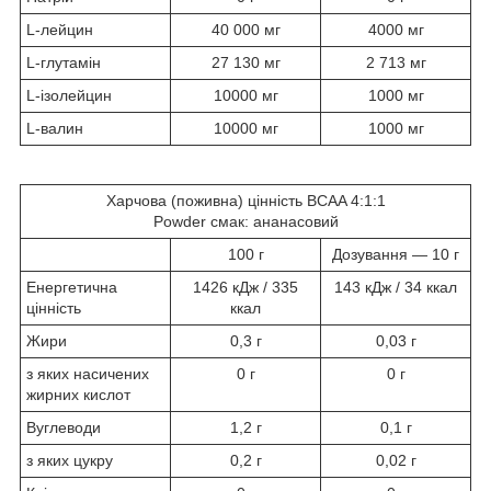
L-лейцин
40 000 мг
4000 мг
L-глутамін
27 130 мг
2 713 мг
L-ізолейцин
10000 мг
1000 мг
L-валин
10000 мг
1000 мг
Харчова (поживна
) цінність
BCAA 4:1:1
Powder
смак:
ананасовий
100 г
Дозування — 10 г
Енергетична
1426 кДж / 335
143 кДж / 34 ккал
цінність
ккал
Жири
0,3 г
0,03 г
з яких насичених
0 г
0 г
жирних кислот
Вуглеводи
1,2 г
0,1 г
з яких цукру
0,2 г
0,02 г