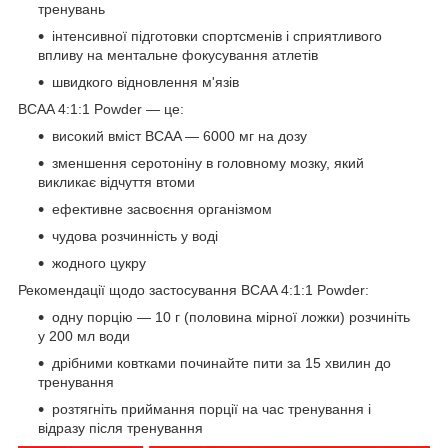
тренувань
інтенсивної підготовки спортсменів і сприятливого
впливу на ментальне фокусування атлетів
швидкого відновлення м'язів
BCAA 4:1:1 Powder
— це:
високий вміст BCAA — 6000 мг на дозу
зменшення серотоніну в головному мозку, який
викликає відчуття втоми
ефективне засвоєння організмом
чудова розчинність у воді
жодного цукру
Рекомендації щодо застосування
BCAA 4:1:1 Powder
:
одну порцію — 10 г (половина мірної ложки) розчиніть
у 200 мл води
дрібними ковтками починайте пити за 15 хвилин до
тренування
розтягніть приймання порції на час тренування і
відразу після тренування