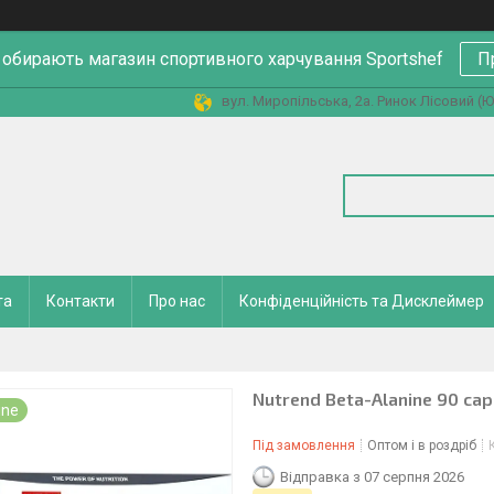
 обирають магазин спортивного харчування Sportshef
П
вул. Миропільська, 2а. Ринок Лісовий (Юн
та
Контакти
Про нас
Конфіденційність та Дисклеймер
Nutrend Beta-Alanine 90 cap
ine
Під замовлення
Оптом і в роздріб
Відправка з 07 серпня 2026