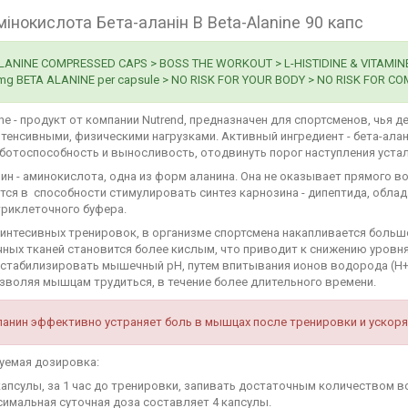
мінокислота Бета-аланін В Beta-Alanine 90 капс
LANINE COMPRESSED CAPS > BOSS THE WORKOUT > L-HISTIDINE & VITAMINE
 mg BETA ALANINE per capsule > NO RISK FOR YOUR BODY > NO RISK FOR C
ine - продукт от компании Nutrend, предназначен для спортсменов, чья
тенсивными, физическими нагрузками. Активный ингредиент - бета-алан
ботоспособность и выносливость, отодвинуть порог наступления устал
ин - аминокислота, одна из форм аланина. Она не оказывает прямого в
тся в способности стимулировать синтез карнозина - дипептида, обл
триклеточного буфера.
интесивных тренировок, в организме спортсмена накапливается большо
ных тканей становится более кислым, что приводит к снижению уровн
 стабилизировать мышечный рН, путем впитывания ионов водорода (H+
зволяя мышцам трудиться, в течение более длительного времени.
ланин эффективно устраняет боль в мышцах после тренировки и ускоря
уемая дозировка:
капсулы, за 1 час до тренировки, запивать достаточным количеством 
симальная суточная доза составляет 4 капсулы.