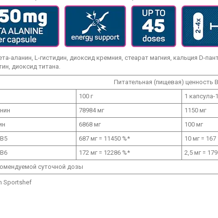
ета-аланин, L-гистидин, диоксид кремния, стеарат магния, кальция D-па
тин, диоксид титана.
Питательная (пищевая) ценность B
100 г
1 капсула-
анин
78984 мг
1150 мг
ин
6868 мг
100 мг
 В5
687 мг = 11450 %*
10 мг = 167
 B6
172 мг = 12286 %*
2,5 мг = 17
омендуемой суточной дозы
m Sportshef