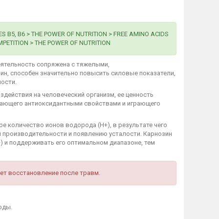
S B5, B6 > THE POWER OF NUTRITION > FREE AMINO ACIDS
OMPETITION > THE POWER OF NUTRITION
 деятельность сопряжена с тяжелыми,
ин, способен значительно повысить силовые показатели,
ости.
оздействия на человеческий организм, ее ценность
адающего антиоксидантными свойствами и играющего
е количество ионов водорода (Н+), в результате чего
я производительности и появлению усталости. Карнозин
) и поддерживать его оптимальном диапазоне, тем
ет восстановление после травм.
воды.