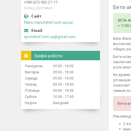
+380 (67) 402-27-17
Бета-а
Склад, Доставка.
BETA-A
https://sportshef.com.ua/ua/
> 1150
sportshef.com.ua@gmail.com
Beta-Alan
высокоин
общую ра
Графік роботи
Бета-алан
заключае
Понеділок
09:00
18:00
роль вну
Вівторок
09:00
18:00
Во время 
Середа
09:00
18:00
рН мышеч
Четвер
09:00
18:00
помогает
самым по
Пʼятниця
09:00
18:00
Субота
10:00
17:00
Неділя
Вихідний
Бета-а
Рекоменд
2-4 
мак