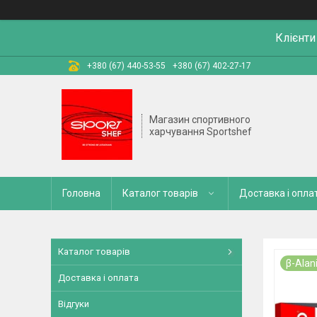
Клієнти
+380 (67) 440-53-55
+380 (67) 402-27-17
Магазин спортивного
харчування Sportshef
Головна
Каталог товарів
Доставка і опла
Каталог товарів
β-Alan
Доставка і оплата
Відгуки