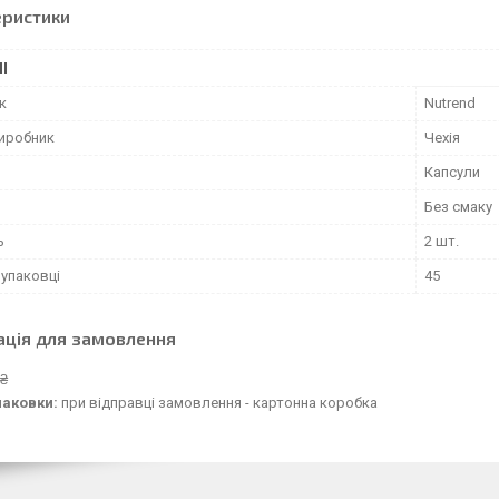
еристики
І
к
Nutrend
виробник
Чехія
Капсули
Без смаку
ь
2 шт.
 упаковці
45
ація для замовлення
 ₴
паковки:
при відправці замовлення - картонна коробка