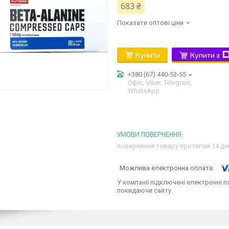
683 ₴
Показати оптові ціни
Купити
Купити з
+380 (67) 440-53-55
Офіс, Viber, Telegram,
WhatsApp
повернення товару протягом 14 дн
У компанії підключені електронні п
покидаючи сайту.