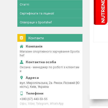
Статті
Сертифікати та ліцензії
Співпраця з Sportshef
Контакти
Магазин спортивного харчування Sports
hef
Оксана - менеджер по роботі з клієнтам
и
вул. Миропільська, 2а. Ринок Лісовий (Ю
ність), Київ, Україна
+380 (67) 440-53-55
Офіс, Viber, Telegram, WhatsApp