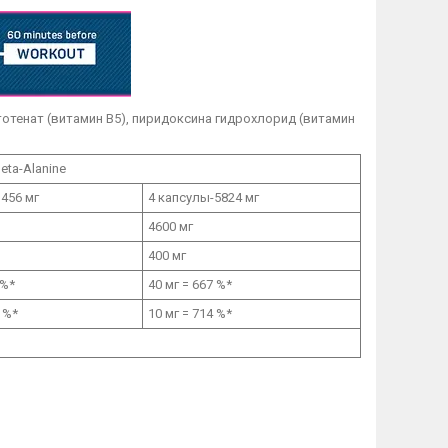
нтотенат (витамин B5), пиридоксина гидрохлорид (витамин
eta-Alanine
1456 мг
4 капсулы-5824 мг
4600 мг
400 мг
 %*
40 мг = 667 %*
9 %*
10 мг = 714 %*