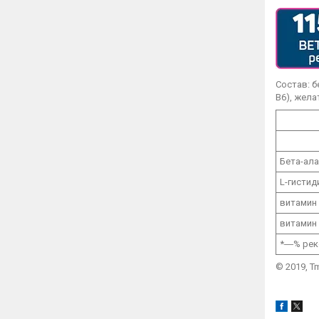
Состав: б
В6), жела
Бета-ал
L-гистид
витамин
витамин
*
―
% рек
© 2019, T