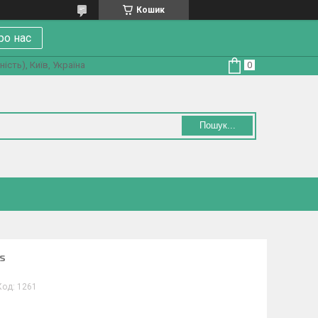
Кошик
ро нас
ість), Київ, Україна
Пошук...
s
Код:
1261