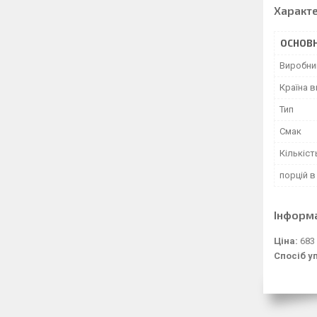
Характ
ОСНОВН
Виробни
Країна 
Тип
Смак
Кількіст
порцій в
Інформ
Ціна:
683
Спосіб у