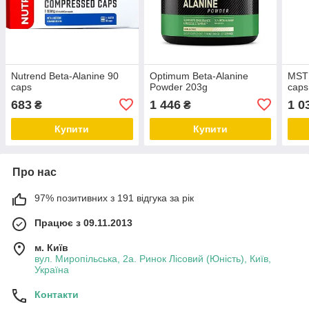
Nutrend Beta-Alanine 90
Optimum Beta-Alanine
MST 
caps
Powder 203g
caps
683
1 446
1 0
₴
₴
Купити
Купити
Про нас
97% позитивних з 191 відгука за рік
Працює з 09.11.2013
м. Київ
вул. Миропільська, 2а. Ринок Лісовий (Юність), Київ,
Україна
Контакти