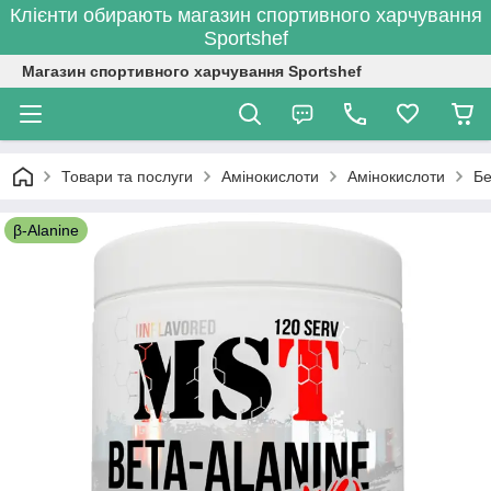
Клієнти обирають магазин спортивного харчування
Sportshef
Магазин спортивного харчування Sportshef
Товари та послуги
Амінокислоти
Амінокислоти
Бе
β-Alanine