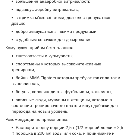
збільшення анаеробної витривалості;
підвищує аеробну витривалість;
затримка м'язової втоми, дозволяє тренуватися
довше;
добре змішуватися з іншими продуктами;
с удобным совочком для дозирования
Кому нужен прийом бета-аланина:
тяжелоатлеты и культуристы;
спортсмены у которых высокоинтенсивные
тренировки;
бойцы MMA Fighters которым требуют как сила так и
выносливость;
бегуны, велосипедисты, футболисты, хоккеисты;
активные люди, мужчины и женщины, которые в
состоянии тренировочного плато и ищут добавки для
перехода на новый уровень.
Рекомендации по применению:
Растворите одну порции 2,5 г (1/2 мерной ложки = 2,5
г) порошка в 200 мл воды или сока, и принимайте и