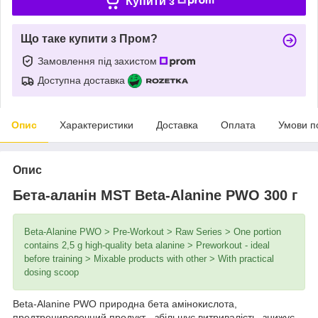
Купити з
Що таке купити з Пром?
Замовлення під захистом
Доступна доставка
Опис
Характеристики
Доставка
Оплата
Умови п
Опис
Бета-аланін MST Beta-Alanine PWO 300 г
Beta-Alanine PWO > Pre-Workout > Raw Series > One portion
contains 2,5 g high-quality beta alanine > Preworkout - ideal
before training > Mixable products with other > With practical
dosing scoop
Beta-Alanine PWO природна бета амінокислота,
предтренировочний продукт - збільшує витривалість, знижує