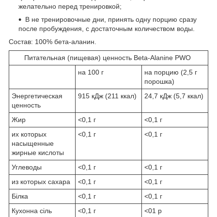
желательно перед тренировкой;
В не тренировочные дни, принять одну порцию сразу
после пробуждения, с достаточным количеством воды.
Состав: 100% бета-аланин.
Питательная (пищевая) ценность Beta-Alanine PWO
на 100 г
на порцию (2,5 г
порошка)
Энергетическая
915 кДж (211 ккал)
24,7 кДж (5,7 ккал)
ценность
Жир
<0,1 г
<0,1 г
их которых
<0,1 г
<0,1 г
насыщенные
жирные кислоты
Углеводы
<0,1 г
<0,1 г
из которых сахара
<0,1 г
<0,1 г
Білка
<0,1 г
<0,1 г
Кухонна сіль
<0,1 г
<01 р