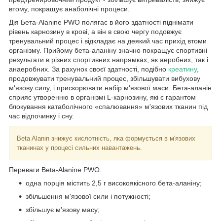
втому, покращує анаболічні процеси.
Дія Бета-Alanine PWO полягає в його здатності піднімати
рівень карнозину в крові, а він в свою чергу подовжує
тренувальний процес і відкладає на деякий час прихід втоми
організму. Прийому бета-аланіну значно покращує спортивні
результати в різних спортивних напрямках, як аеробних, так і
анаеробних. За рахунок своєї здатності, подібно
креатину
,
продовжувати тренувальний процес, збільшувати вибухову
м'язову силу, і прискорювати набір м'язової маси. Бета-аланін
сприяє утворенню в організмі L-карнозину, які є гарантом
блокування катаболічного «спалювання» м'язових тканин під
час відпочинку і сну.
Beta Alanin знижує кислотність, яка формується в м'язових
тканинах у процесі сильних навантажень.
Переваги Beta-Alanine PWO:
одна порція містить 2,5 г високоякісного бета-аланіну;
збільшення м'язової сили і потужності;
збільшує м'язову масу;