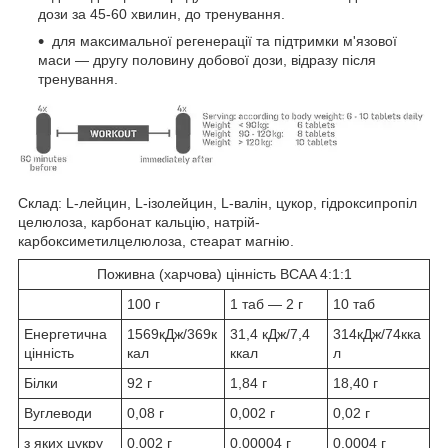
дози за 45-60 хвилин, до тренування.
для максимальної регенерації та підтримки м'язової
маси — другу половину добової дози, відразу після
тренування.
Склад: L-лейцин, L-ізолейцин, L-валін, цукор, гідроксипропіл
целюлоза, карбонат кальцію, натрій-
карбоксиметилцелюлоза, стеарат магнію.
Поживна (харчова) цінність
BCAA 4:1:1
100 г
1 таб — 2 г
10 таб
Енергетична
1569кДж/369к
31,4 кДж/7,4
314кДж/74кка
цінність
кал
ккал
л
Білки
92 г
1,84 г
18,40 г
Вуглеводи
0,08 г
0,002 г
0,02 г
з яких цукру
0,002 г
0,00004 г
0,0004 г