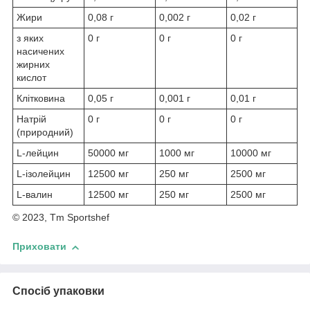
Жири
0,08 г
0,002 г
0,02 г
з яких
0 г
0 г
0 г
насичених
жирних
кислот
Клітковина
0,05 г
0,001 г
0,01 г
Натрій
0 г
0 г
0 г
(природний)
L-лейцин
50000 мг
1000 мг
10000 мг
L-ізолейцин
12500 мг
250 мг
2500 мг
L-валин
12500 мг
250 мг
2500 мг
© 2023, Tm Sportshef
Приховати
Спосіб упаковки