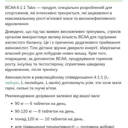
BCAA 4:1:1 Tabs — продукт, спеціально розроблений для
спортсменів, які інтенсивно тренуються, які зацікавлені в
максимальному рості м'язової маси та високоефективного
відновлення.
Доведено, що під час важких виснажливих тренувань, стресів
організм використовує велику кількість BCAA для підтримки
азотистого балансу. Це і є причиною додаткового приймання
амінокислот. Тіло дістане зручне джерело енергії, зберігаючи
власний ресурс для побудови нових мишщ. Крім того,
покращене, за допомогою ВСАА, продукування гормонів
росту, інсуліну та тестостерону, сприятиме швидкому
відновленню, після тренінгу.
Амінокислоти в революційному співвідношенні 4:1:1 (L-
лейцин
, L-ізолейцин, L-валін) допоможуть усім, хто хоче мати
гарні, сильні та гнучкі м'язи.
Рекомендоване дозування залежно від вашої ваги:
90 кг — 6 таблеток на день,
90-120 кг — 8 таблеток на день,
понад 120 кг — 10 таблеток на день.
для підвищення продуктивності — половина добової