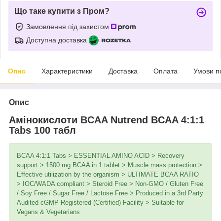
Що таке купити з Пром?
Замовлення під захистом
Доступна доставка
Опис
Характеристики
Доставка
Оплата
Умови п
Опис
Амінокислоти BCAA Nutrend BCAA 4:1:1
Tabs 100 табл
BCAA 4:1:1 Tabs > ESSENTIAL AMINO ACID > Recovery
support > 1500 mg BCAA in 1 tablet > Muscle mass protection >
Effective utilization by the organism > ULTIMATE BCAA RATIO
> IOC/WADA compliant > Steroid Free > Non-GMO / Gluten Free
/ Soy Free / Sugar Free / Lactose Free > Produced in a 3rd Party
Audited cGMP Registered (Certified) Facility > Suitable for
Vegans & Vegetarians