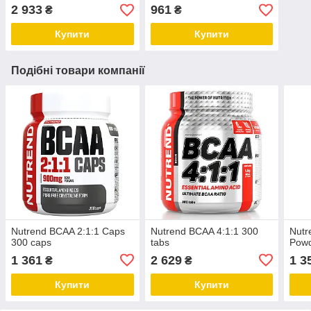
2 933
961
₴
₴
Купити
Купити
Подібні товари компанії
Nutrend BCAA 2:1:1 Caps
Nutrend BCAA 4:1:1 300
Nutr
300 caps
tabs
Powd
1 361
2 629
1 3
₴
₴
Купити
Купити