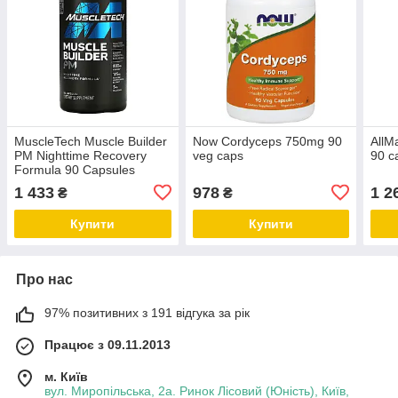
MuscleTech Muscle Builder
Now Cordyceps 750mg 90
AllM
PM Nighttime Recovery
veg caps
90 с
Formula 90 Capsules
1 433
978
1 2
₴
₴
Купити
Купити
Про нас
97% позитивних з 191 відгука за рік
Працює з 09.11.2013
м. Київ
вул. Миропільська, 2а. Ринок Лісовий (Юність), Київ,