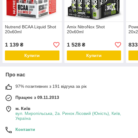
Nutrend BCAA Liquid Shot
Amix NitroNox Shot
Powe
20x60ml
20x60ml
20x2
1 139
1 528
833
₴
₴
Купити
Купити
Про нас
97% позитивних з 191 відгука за рік
Працює з 09.11.2013
м. Київ
вул. Миропільська, 2а. Ринок Лісовий (Юність), Київ,
Україна
Контакти