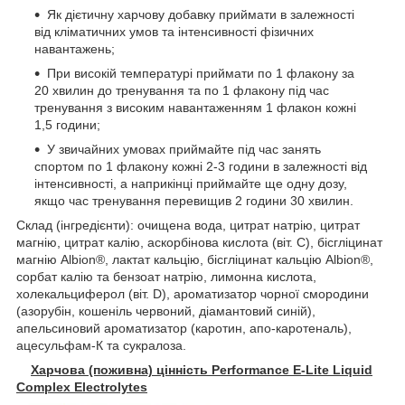
Як дієтичну харчову добавку приймати в залежності
від кліматичних умов та інтенсивності фізичних
навантажень;
При високій температурі приймати по 1 флакону за
20 хвилин до тренування та по 1 флакону під час
тренування з високим навантаженням 1 флакон кожні
1,5 години;
У звичайних умовах приймайте під час занять
спортом по 1 флакону кожні 2-3 години в залежності від
інтенсивності, а наприкінці приймайте ще одну дозу,
якщо час тренування перевищив 2 години 30 хвилин.
Склад (інгредієнти): очищена вода, цитрат натрію, цитрат
магнію, цитрат калію, аскорбінова кислота (віт. С), бісгліцинат
магнію Albion®, лактат кальцію, бісгліцинат кальцію Albion®,
сорбат калію та бензоат натрію, лимонна кислота,
холекальциферол (віт. D), ароматизатор чорної смородини
(азорубін, кошеніль червоний, діамантовий синій),
апельсиновий ароматизатор (каротин, апо-каротеналь),
ацесульфам-К та сукралоза.
Харчова (поживна) цінність Performance E-Lite Liquid
Complex Electrolytes