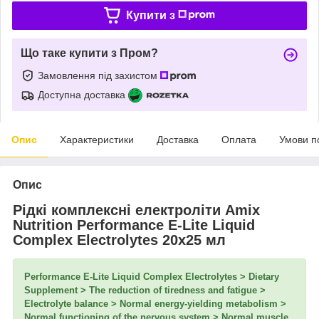
Купити з
Що таке купити з Пром?
Замовлення під захистом
Доступна доставка
Опис
Характеристики
Доставка
Оплата
Умови п
Опис
Рідкі комплексні електроліти Amix
Nutrition Performance E-Lite Liquid
Complex Electrolytes 20x25 мл
Performance E-Lite Liquid Complex Electrolytes > Dietary
Supplement > The reduction of tiredness and fatigue >
Electrolyte balance > Normal energy-yielding metabolism >
Normal functioning of the nervous system > Normal muscle