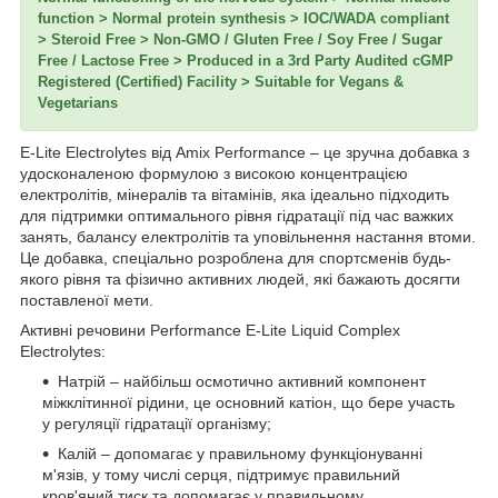
function > Normal protein synthesis > IOC/WADA compliant
> Steroid Free > Non-GMO / Gluten Free / Soy Free / Sugar
Free / Lactose Free > Produced in a 3rd Party Audited cGMP
Registered (Certified) Facility > Suitable for Vegans &
Vegetarians
E-Lite Electrolytes від Amix Performance – це зручна добавка з
удосконаленою формулою з високою концентрацією
електролітів, мінералів та вітамінів, яка ідеально підходить
для підтримки оптимального рівня гідратації під час важких
занять, балансу електролітів та уповільнення настання втоми.
Це добавка, спеціально розроблена для спортсменів будь-
якого рівня та фізично активних людей, які бажають досягти
поставленої мети.
Активні речовини Performance E-Lite Liquid Complex
Electrolytes:
Натрій – найбільш осмотично активний компонент
міжклітинної рідини, це основний катіон, що бере участь
у регуляції гідратації організму;
Калій – допомагає у правильному функціонуванні
м'язів, у тому числі серця, підтримує правильний
кров'яний тиск та допомагає у правильному