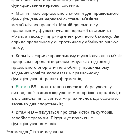
функціонуванні нервової системи;
Магній - має вирішальне значення для правильного
функціонування нервової системи, м'язів та
метаболічних процесів. Магній допомагає у
правильному функціонуванні нервової системи та
м'язів, а також у підтримці електролітного балансу. Він
сприяє правильному енергетичному обміну та знижує
втому;
Кальцій - сприяє правильному функціонуванню м'язів,
процесам передачі нервових імпульсів, підтримці
правильного енергетичного обміну, правильному
зсіданню крові та допомагає у правильному
функціонуванні травних ферментів;
Вітамін
В5 – пантотенова кислота, бере участь у
змінах, пов'язаних з керуванням енергією в організмі, в
т.ч. в окисленні та синтезі жирних кислот, що особливо
важливо для спортсменів;
Вітамін D – піклується про стан кісток та суглобів,
запобігає травмам. Підтримує правильне
функціонування м'язів.
Рекомендації із застосування: