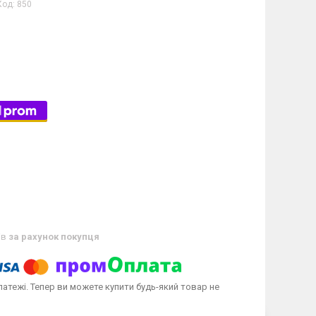
Код:
850
ів
за рахунок покупця
латежі. Тепер ви можете купити будь-який товар не