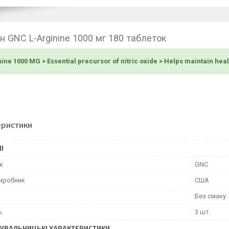
ін GNC L-Arginine 1000 мг 180 таблеток
ine 1000 MG > Essential precursor of nitric oxide > Helps maintain hea
еристики
І
к
GNC
виробник
США
Без смаку
ь
3 шт.
УВАЛЬНИЦЬКІ ХАРАКТЕРИСТИКИ