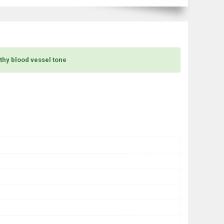
lthy blood vessel tone