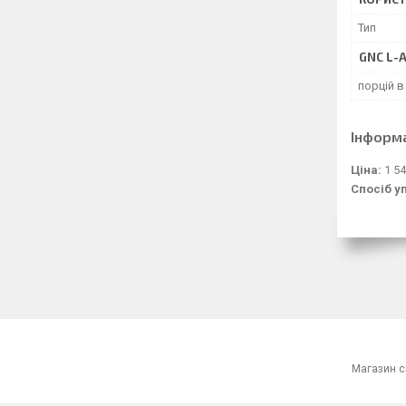
Тип
GNC L-
порцій в
Інформ
Ціна:
1 54
Спосіб у