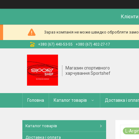
Клієнти
Зараз компанія не може швидко обробляти замовл
+380 (67) 440-53-55
+380 (67) 402-27-17
Магазин спортивного
харчування Sportshef
Головна
Каталог товарів
Доставка і опла
Каталог товарів
L-Argi
Доставка і оплата