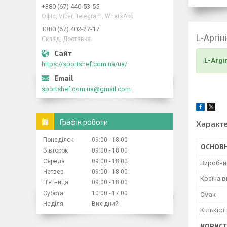
+380 (67) 440-53-55
Офіс, Viber, Telegram, WhatsApp
+380 (67) 402-27-17
L-Аргін
Склад, Доставка.
L-Argin
https://sportshef.com.ua/ua/
sportshef.com.ua@gmail.com
Графік роботи
Характ
Понеділок
09:00
18:00
ОСНОВН
Вівторок
09:00
18:00
Середа
09:00
18:00
Виробни
Четвер
09:00
18:00
Країна 
Пʼятниця
09:00
18:00
Субота
10:00
17:00
Смак
Неділя
Вихідний
Кількіст
КОРИСТ