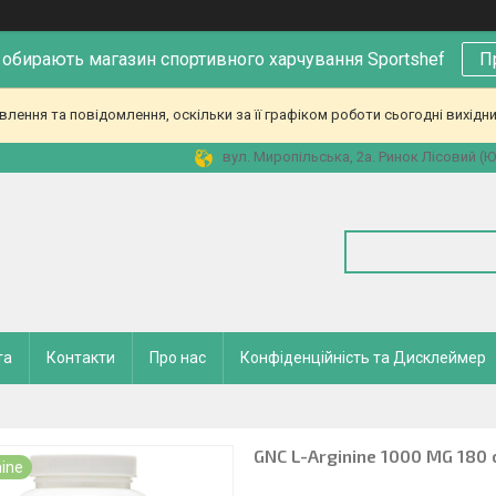
 обирають магазин спортивного харчування Sportshef
П
ення та повідомлення, оскільки за її графіком роботи сьогодні вихідн
вул. Миропільська, 2а. Ринок Лісовий (Юн
та
Контакти
Про нас
Конфіденційність та Дисклеймер
GNC L-Arginine 1000 MG 180 
nine