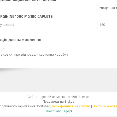
гладенькі 
ARGININE 1000 MG 180 СAPLETS
 упаковці
180
ація для замовлення
1 ₴
паковки:
при відправці - картонна коробка
Сайт створений на маркетплейсі
Prom.ua
Продавець на Bigl.ua
Магазин спортивного харчування Sportshef |
Поскаржитися на контент
|
Політика конфід
Select Language
▼