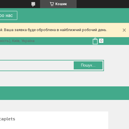
Кошик
ро нас
ий. Ваша заявка буде оброблена в найближчий робочий день.
ість), Київ, Україна
Пошук...
сaplets