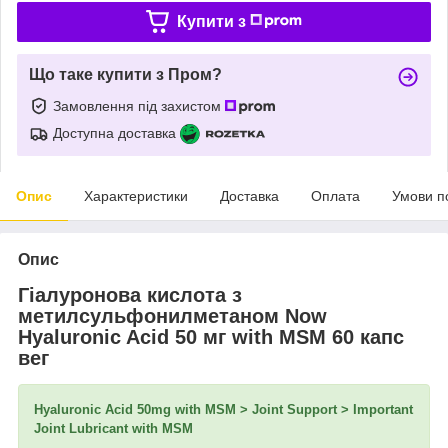
Купити з
Що таке купити з Пром?
Замовлення під захистом
Доступна доставка
Опис
Характеристики
Доставка
Оплата
Умови п
Опис
Гіалуронова кислота з
метилсульфонилметаном Now
Hyaluronic Acid 50 мг with MSM 60 капс
вег
Hyaluronic Acid 50mg with MSM > Joint Support > Important
Joint Lubricant with MSM