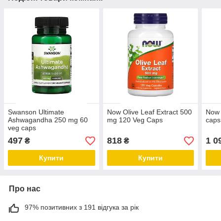
Swanson Ultimate
Now Olive Leaf Extract 500
Now
Ashwagandha 250 mg 60
mg 120 Veg Caps
caps
veg caps
497
818
1 0
₴
₴
Купити
Купити
Про нас
97% позитивних з 191 відгука за рік