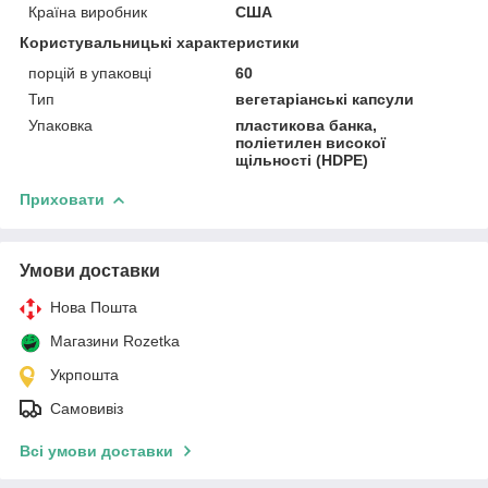
Країна виробник
США
Користувальницькі характеристики
порцій в упаковці
60
Тип
вегетаріанські капсули
Упаковка
пластикова банка,
поліетилен високої
щільності (HDPE)
Приховати
Умови доставки
Нова Пошта
Магазини Rozetka
Укрпошта
Самовивіз
Всі умови доставки