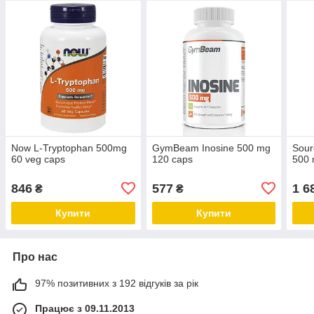
Now L-Tryptophan 500mg
GymBeam Inosine 500 mg
Sour
60 veg сарѕ
120 caps
500 
846
577
1 6
₴
₴
Купити
Купити
Про нас
97% позитивних з 192 відгуків за рік
Працює з 09.11.2013