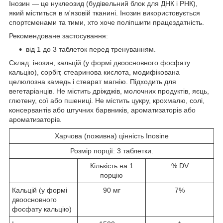
Інозин — це нуклеозид (будівельний блок для ДНК і РНК),
який міститься в м'язовій тканині. Інозин використовується
спортсменами та тими, хто хоче поліпшити працездатність.
Рекомендоване застосування:
від 1 до 3 таблеток перед тренуванням.
Склад: інозин, кальцій (у формі двоосновного фосфату
кальцію), сорбіт, стеаринова кислота, модифікована
целюлозна камедь і стеарат магнію. Підходить для
вегетаріанців. Не містить дріжджів, молочних продуктів, яєць,
глютену, сої або пшениці. Не містить цукру, крохмалю, солі,
консервантів або штучних барвників, ароматизаторів або
ароматизаторів.
Харчова (поживна) цінність Inosine
Розмір порції: 3 таблетки.
Кількість на 1
% DV
порцію
Кальцій (у формі
90 мг
7%
двоосновного
фосфату кальцію)