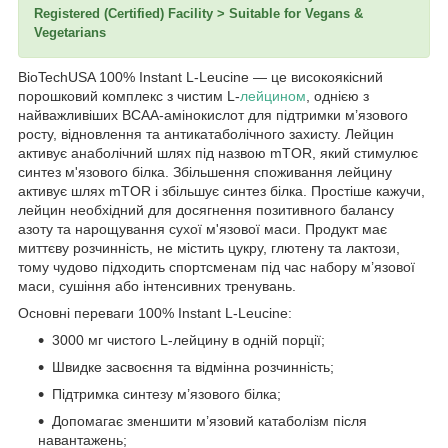
Registered (Certified) Facility > Suitable for Vegans &
Vegetarians
BioTechUSA 100% Instant L-Leucine — це високоякісний
порошковий комплекс з чистим L-
лейцином
, однією з
найважливіших BCAA-амінокислот для підтримки м’язового
росту, відновлення та антикатаболічного захисту. Лейцин
активує анаболічний шлях під назвою mTOR, який стимулює
синтез м'язового білка. Збільшення споживання лейцину
активує шлях mTOR і збільшує синтез білка. Простіше кажучи,
лейцин необхідний для досягнення позитивного балансу
азоту та нарощування сухої м'язової маси. Продукт має
миттєву розчинність, не містить цукру, глютену та лактози,
тому чудово підходить спортсменам під час набору м’язової
маси, сушіння або інтенсивних тренувань.
Основні переваги 100% Instant L-Leucine:
3000 мг чистого L-лейцину в одній порції;
Швидке засвоєння та відмінна розчинність;
Підтримка синтезу м’язового білка;
Допомагає зменшити м’язовий катаболізм після
навантажень;