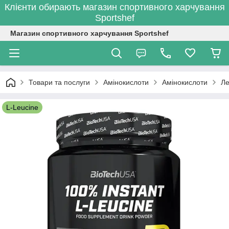
Клієнти обирають магазин спортивного харчування
Sportshef
Магазин спортивного харчування Sportshef
Товари та послуги
Амінокислоти
Амінокислоти
Л
L-Leucine