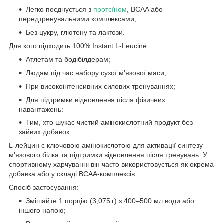
Легко поєднується з
протеїном
, BCAA або
передтренувальними комплексами;
Без цукру, глютену та лактози.
Для кого підходить 100% Instant L-Leucine:
Атлетам та бодібілдерам;
Людям під час набору сухої м’язової маси;
При високоінтенсивних силових тренуваннях;
Для підтримки відновлення після фізичних
навантажень;
Тим, хто шукає чистий амінокислотний продукт без
зайвих добавок.
L-лейцин є ключовою амінокислотою для активації синтезу
м’язового білка та підтримки відновлення після тренувань. У
спортивному харчуванні він часто використовується як окрема
добавка або у складі BCAA-комплексів.
Спосіб застосування:
Змішайте 1 порцію (3,075 г) з 400–500 мл води або
іншого напою;