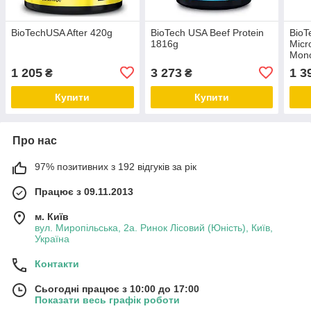
BioTechUSA After 420g
BioTech USA Beef Protein
BioT
1816g
Micr
Mono
1 205
3 273
1 3
₴
₴
Купити
Купити
Про нас
97% позитивних з 192 відгуків за рік
Працює з 09.11.2013
м. Київ
вул. Миропільська, 2а. Ринок Лісовий (Юність), Київ,
Україна
Контакти
Сьогодні працює з 10:00 до 17:00
Показати весь графік роботи