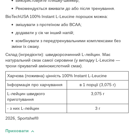
Використовуйте пляшку-шейкер;
Рекомендується вживати до або після тренування.
BioTechUSA 100% Instant L-Leucine порошок можна:
змішувати з протеїном або BCAA;
додавати у сік чи інший напій;
комбінувати з передтренувальними комплексами без
зміни їх смаку.
Склад (інгредієнти): швидкорозчинний L-лейцин. Має
натуральний смак самої сировини (у випадку L-Leucine —
трохи гіркуватий амінокислотний смак).
Харчова (поживна) цінність 100% Instant L-Leucine
Інформація про харчування
в 1 порції (3,075 г)
L-лейцин швидкого
3,075 г
приготування
- з них L-лейцин
3 г
2026, Sportshef®
Приховати