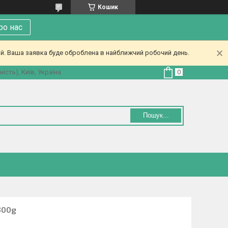
Кошик
ро нас
ий. Ваша заявка буде оброблена в найближчий робочий день.
ість), Київ, Україна
Пошук...
300g