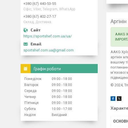
+380 (67) 440-53-55
Офіс, Viber, Telegram, WhatsApp
+380 (67) 402-27-17
Аргіні
Склад, Доставка.
AAKG X
https://sportshef.com.ua/ua/
IMPORT
sportshef.com.ua@gmail.com
AAKG Xplo
аргінін а
вашому ті
поглинанн
Графік роботи
м’язової 
підвищенн
Понеділок
09:00
18:00
© 2024, T
Вівторок
09:00
18:00
Середа
09:00
18:00
Четвер
09:00
18:00
Пʼятниця
09:00
18:00
Характ
Субота
10:00
17:00
Неділя
Вихідний
ОСНОВН