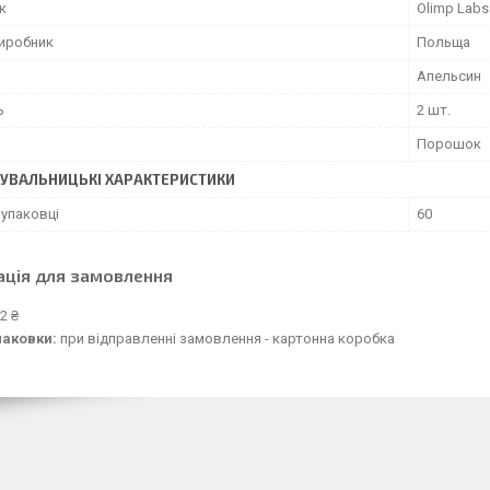
к
Olimp Labs
виробник
Польща
Апельсин
ь
2 шт.
Порошок
УВАЛЬНИЦЬКІ ХАРАКТЕРИСТИКИ
 упаковці
60
ація для замовлення
2 ₴
паковки:
при відправленні замовлення - картонна коробка