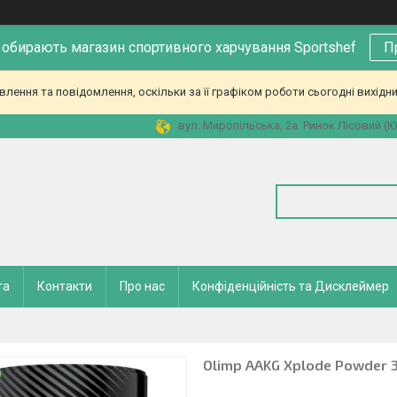
 обирають магазин спортивного харчування Sportshef
П
ення та повідомлення, оскільки за її графіком роботи сьогодні вихідн
вул. Миропільська, 2а. Ринок Лісовий (Юн
та
Контакти
Про нас
Конфіденційність та Дисклеймер
Olimp AAKG Xplode Powder 