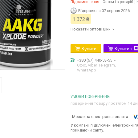
Під замовлення
Оптом і в роздріб
Відправка з 07 серпня 2026
1 372 ₴
Показати оптові ціни
Купити
Купити з
+380 (67) 440-53-55
Офіс, Viber, Telegram,
WhatsApp
повернення товару протягом 14 дн
У компанії підключені електронні п
покидаючи сайту.