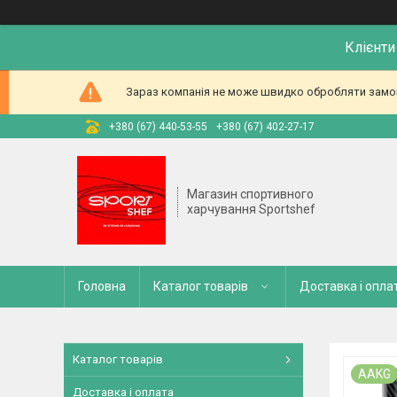
Клієнти
Зараз компанія не може швидко обробляти замовл
+380 (67) 440-53-55
+380 (67) 402-27-17
Магазин спортивного
харчування Sportshef
Головна
Каталог товарів
Доставка і опла
Каталог товарів
AAKG
Доставка і оплата