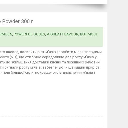
 Powder 300 г
T FORMULA, POWERFUL DOSES, A GREAT FLAVOUR, BUT MOST
го насоса, посилити ріст м’язів і зробити м’язи твердими:
азоту (NO), що створює середовище для росту м’язів у
дить до збільшення доставки кисню та поживних речовин,
ити сигнали росту м’язів, забезпечуючи швидший приріст
н для більшої сили, покращеного відновлення м’язів і