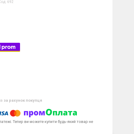
Код:
692
ів
за рахунок покупця
латежі. Тепер ви можете купити будь-який товар не