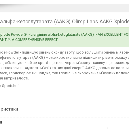
н альфа-кетоглутарата (AAKG) Olimp Labs AAKG Xplode
plode Powder® > L-arginine alpha-ketoglutarate (AAKG) > AN EXCELLEN
ANTLY: A COMPREHENSIVE EFFECT
de Powder - підвищує рівень оксиду азоту, щоб збільшити рівень м’язово
льфа-кетоглутарат (AAKG) може короткочасно підвищити рівень оксиду 
лі, збільшуючи об’єм крові, що тече. через м’язову тканину, що призво
я глюкози, швидкості м’язів та вихідної енергії. AAKG допомагає посил
маси, і прискорює як швидке, так і повільне скорочення м’язових волоко
я витривалості.
m Sportshef
еристики
І