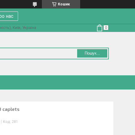
Кошик
ро нас
ість), Київ, Україна
Пошук...
 caplets
Код:
281