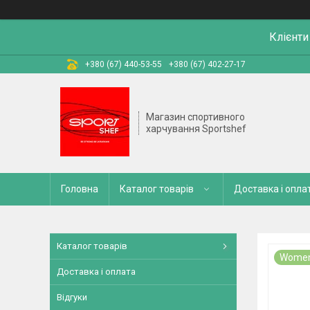
Клієнти
+380 (67) 440-53-55
+380 (67) 402-27-17
Магазин спортивного
харчування Sportshef
Головна
Каталог товарів
Доставка і опла
Каталог товарів
Women
Доставка і оплата
Відгуки