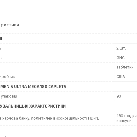
еристики
І
ь
2 шт.
к
GNC
Таблетки
виробник
США
MEN'S ULTRA MEGA 180 CAPLETS
 упаковці
90
УВАЛЬНИЦЬКІ ХАРАКТЕРИСТИКИ
180 гладки
 харчова банку, поліетилен високої щільності HD-PE
капсули