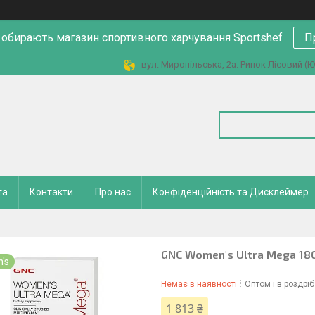
 обирають магазин спортивного харчування Sportshef
П
вул. Миропільська, 2а. Ринок Лісовий (Юн
та
Контакти
Про нас
Конфіденційність та Дисклеймер
GNC Women's Ultra Mega 180
's
Немає в наявності
Оптом і в роздріб
1 813 ₴