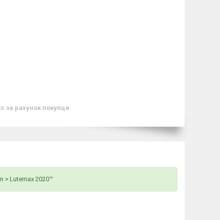
ів
за рахунок покупця
ion > Lutemax 2020™