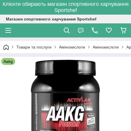
Клієнти обирають магазин спортивного харчування
Sportshef
Магазин спортивного харчування Sportshef
Товари та послуги
Амінокислоти
Амінокислоти
Ар
Aakg