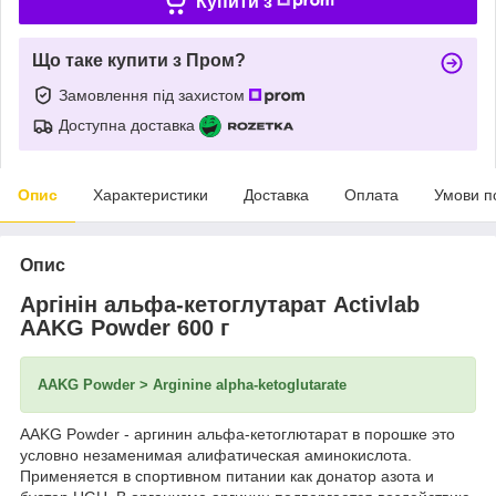
Купити з
Що таке купити з Пром?
Замовлення під захистом
Доступна доставка
Опис
Характеристики
Доставка
Оплата
Умови п
Опис
Аргінін альфа-кетоглутарат Activlab
AAKG Powder 600 г
AAKG Powder > Arginine alpha-ketoglutarate
AAKG Powder - аргинин альфа-кетоглютарат в порошке это
условно незаменимая алифатическая аминокислота.
Применяется в спортивном питании как донатор азота и