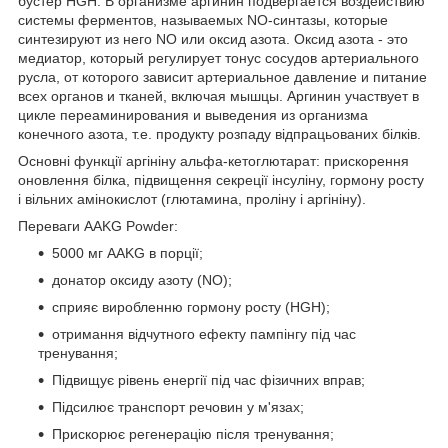
бустер HGH. В организме аргинин подвергается воздействию
системы ферментов, называемых NO-синтазы, которые
синтезируют из него NO или оксид азота. Оксид азота - это
медиатор, который регулирует тонус сосудов артериального
русла, от которого зависит артериальное давление и питание
всех органов и тканей, включая мышцы. Аргинин участвует в
цикле переаминирования и выведения из организма
конечного азота, т.е. продукту розпаду відпрацьованих білків.
Основні функції аргініну альфа-кетоглютарат: прискорення
оновлення білка, підвищення секреції інсуліну, гормону росту
і вільних амінокислот (глютамина, проліну і аргініну).
Переваги AAKG Powder:
5000 мг AAKG в порції;
донатор оксиду азоту (NO);
сприяє виробленню гормону росту (HGH);
отримання відчутного ефекту пампінгу під час
тренування;
Підвищує рівень енергії під час фізичних вправ;
Підсилює транспорт речовин у м'язах;
Прискорює регенерацію після тренування;